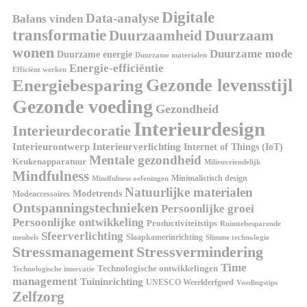
Digitale
Data-analyse
Balans vinden
transformatie
Duurzaamheid
Duurzaam
wonen
Duurzame mode
Duurzame energie
Duurzame materialen
Energie-efficiëntie
Efficiënt werken
Gezonde levensstijl
Energiebesparing
Gezonde voeding
Gezondheid
Interieurdesign
Interieurdecoratie
Interieurontwerp
Interieurverlichting
Internet of Things (IoT)
Mentale gezondheid
Keukenapparatuur
Milieuvriendelijk
Mindfulness
Minimalistisch design
Mindfulness oefeningen
Natuurlijke materialen
Modetrends
Modeaccessoires
Ontspanningstechnieken
Persoonlijke groei
Persoonlijke ontwikkeling
Productiviteitstips
Ruimtebesparende
Sfeerverlichting
Slaapkamerinrichting
meubels
Slimme technologie
Stressmanagement
Stressvermindering
Time
Technologische ontwikkelingen
Technologische innovatie
management
Tuininrichting
UNESCO Werelderfgoed
Voedingstips
Zelfzorg