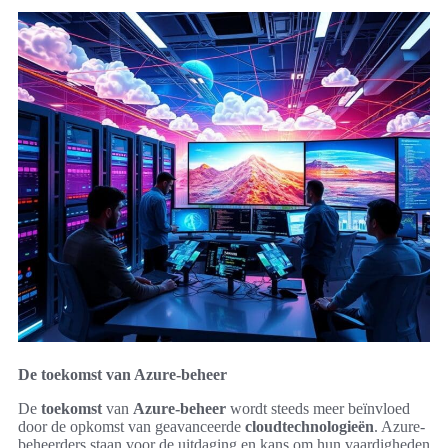
De toekomst van Azure-beheer
De
toekomst
van
Azure-beheer
wordt steeds meer beïnvloed
door de opkomst van geavanceerde
cloudtechnologieën
. Azure-
beheerders staan voor de uitdaging en kans om hun vaardigheden