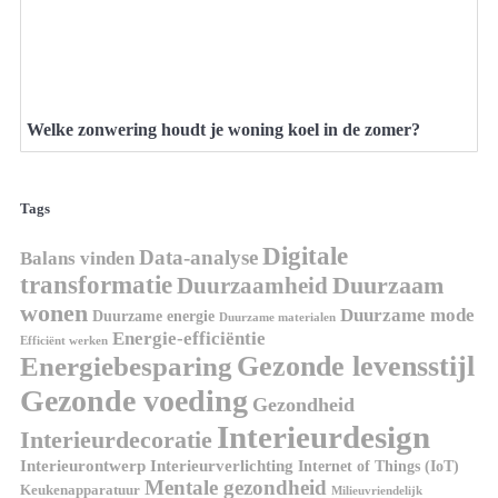
Welke zonwering houdt je woning koel in de zomer?
Tags
Digitale
Data-analyse
Balans vinden
transformatie
Duurzaamheid
Duurzaam
wonen
Duurzame mode
Duurzame energie
Duurzame materialen
Energie-efficiëntie
Efficiënt werken
Gezonde levensstijl
Energiebesparing
Gezonde voeding
Gezondheid
Interieurdesign
Interieurdecoratie
Interieurontwerp
Interieurverlichting
Internet of Things (IoT)
Mentale gezondheid
Keukenapparatuur
Milieuvriendelijk