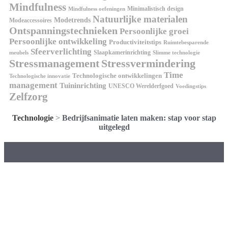
Mindfulness
Minimalistisch design
Mindfulness oefeningen
Natuurlijke materialen
Modetrends
Modeaccessoires
Ontspanningstechnieken
Persoonlijke groei
Persoonlijke ontwikkeling
Productiviteitstips
Ruimtebesparende
Sfeerverlichting
Slaapkamerinrichting
meubels
Slimme technologie
Stressmanagement
Stressvermindering
Time
Technologische ontwikkelingen
Technologische innovatie
management
Tuininrichting
UNESCO Werelderfgoed
Voedingstips
Zelfzorg
Technologie
>
Bedrijfsanimatie laten maken: stap voor stap
uitgelegd