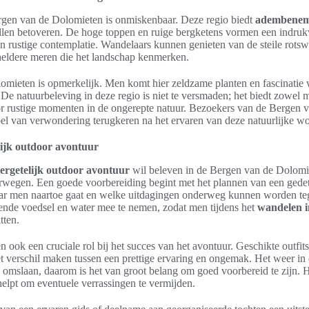
gen van de Dolomieten is onmiskenbaar. Deze regio biedt
adembeneme
ullen betoveren. De hoge toppen en ruige bergketens vormen een indr
 en rustige contemplatie. Wandelaars kunnen genieten van de steile rot
heldere meren die het landschap kenmerken.
olomieten is opmerkelijk. Men komt hier zeldzame planten en fascinatie
 De natuurbeleving in deze regio is niet te versmaden; het biedt zowel
or rustige momenten in de ongerepte natuur. Bezoekers van de Bergen 
el van verwondering terugkeren na het ervaren van deze natuurlijke w
lijk outdoor avontuur
ergetelijk outdoor avontuur
wil beleven in de Bergen van de Dolomie
wegen. Een goede voorbereiding begint met het plannen van een gedetai
aar men naartoe gaat en welke uitdagingen onderweg kunnen worden t
ende voedsel en water mee te nemen, zodat men tijdens het
wandelen i
tten.
n ook een cruciale rol bij het succes van het avontuur. Geschikte outfit
t verschil maken tussen een prettige ervaring en ongemak. Het weer in
 omslaan, daarom is het van groot belang om goed voorbereid te zijn. 
elpt om eventuele verrassingen te vermijden.