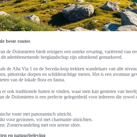
de beste routes
an de Dolomieten biedt reizigers een unieke ervaring, variërend van e
 dit adembenemende berglandschap zijn uitstekend gemarkeerd.
ls de Alta Via 1 en de Seceda-loop trekken wandelaars van alle nivea
hten, pittoreske dorpen en schilderachtige meren. Het is een avontuur g
eten van de lokale flora en fauna.
 er ook traditionele hutten te vinden, waar men kan genieten van heerli
n de Dolomieten is een perfecte gelegenheid voor iedereen die zowel 
nische route met panoramisch uitzicht.
kt voor gezinnen, vol met charmante uitzichten.
en: Zomerwandeling met een serene sfeer.
en en natuurbeleving