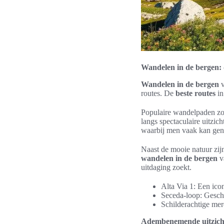
Wandelen in de bergen: 
Wandelen in de bergen
v
routes. De
beste routes
in
Populaire wandelpaden zoa
langs spectaculaire uitzic
waarbij men vaak kan geni
Naast de mooie natuur zijn
wandelen in de bergen
va
uitdaging zoekt.
Alta Via 1: Een ico
Seceda-loop: Geschi
Schilderachtige mer
Adembenemende uitzicht