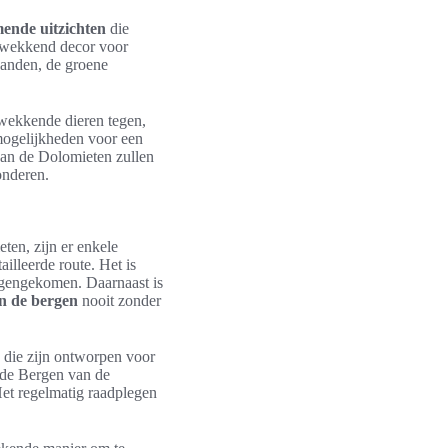
nde uitzichten
die
ukwekkend decor voor
swanden, de groene
 wekkende dieren tegen,
 mogelijkheden voor een
van de Dolomieten zullen
onderen.
ten, zijn er enkele
lleerde route. Het is
egengekomen. Daarnaast is
n de bergen
nooit zonder
s die zijn ontworpen voor
 de Bergen van de
Het regelmatig raadplegen