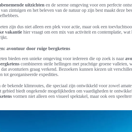
benemende uitzichten
en de serene omgeving voor een perfecte ontsn
 van zintuigen en het beleven van de natuur op zijn best maakt deze be
iefhebbers.
en zijn dus niet alleen een plek voor actie, maar ook een toevluchtso
ke vakantie
hier vraagt om een mix van activiteit en contemplatie, wat h
ijkt.
n: avontuur door ruige bergketens
ten bieden een unieke omgeving voor iedereen die op zoek is naar
av
bergketens
combineren steile hellingen met prachtige groene valleien, wa
t avonturiers graag verkend. Bezoekers kunnen kiezen uit verschillend
n tot georganiseerde expedities.
jn de bekende klimroutes, die speciaal zijn ontwikkeld voor zowel amate
it gebied biedt ongekende mogelijkheden om vaardigheden te ontwikkel
ketens
vormen niet alleen een visueel spektakel, maar ook een speelterr