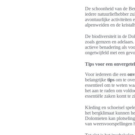
De schoonheid van de Ber
iedere natuurliefhebber z
avontuurlijke activiteiten
alpenweiden en de kristal
De biodiversiteit in de D
zoals gemzen en adelaars.
actieve benadering als vo
ongetwijfeld met een gevo
Tips voor een onvergete
Voor iedereen die een
onv
belangrijke
tips
om te over
essentieel om te weten w
het aan te raden om voldo
essentiële zaken komt te zi
Kleding en schoeisel spele
het bergklimaat kunnen he
Dolomieten kan plotseling
van weersvoorspellingen h