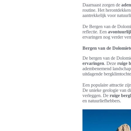
Daarnaast zorgen de
adem
routine. Het herontdekken
aantrekkelijk voor natuurl
De Bergen van de Dolomiet
reflectie. Een
avontuurlij
ervaringen nog verder verr
Bergen van de Dolomiete
De bergen van de Dolomie
ervaringen
. Deze
ruige 
adembenemend landschap da
uitdagende bergklimtochte
Een populaire attractie zi
De unieke geologie van d
verleggen. De
ruige berg
en natuurliefhebbers.