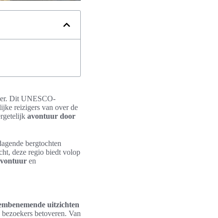
onder. Dit UNESCO-
jke reizigers van over de
rgetelijk
avontuur door
tdagende bergtochten
t, deze regio biedt volop
vontuur
en
embenemende uitzichten
e bezoekers betoveren. Van