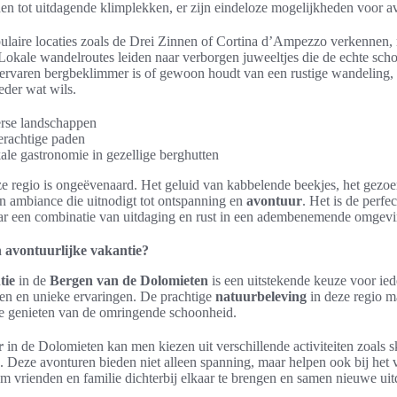
en tot uitdagende klimplekken, er zijn eindeloze mogelijkheden voor av
laire locaties zoals de Drei Zinnen of Cortina d’Ampezzo verkennen
Lokale wandelroutes leiden naar verborgen juweeltjes die de echte sch
 ervaren bergbeklimmer is of gewoon houdt van een rustige wandeling,
eder wat wils.
rse landschappen
derachtige paden
ale gastronomie in gezellige berghutten
e regio is ongeëvenaard. Het geluid van kabbelende beekjes, het gezo
en ambiance die uitnodigt tot ontspanning en
avontuur
. Het is de perf
aar een combinatie van uitdaging en rust in een adembenemende omgevi
 avontuurlijke vakantie?
tie
in de
Bergen van de Dolomieten
is een uitstekende keuze voor ied
gen en unieke ervaringen. De prachtige
natuurbeleving
in deze regio m
 te genieten van de omringende schoonheid.
r
in de Dolomieten kan men kiezen uit verschillende activiteiten zoals 
 Deze avonturen bieden niet alleen spanning, maar helpen ook bij het 
om vrienden en familie dichterbij elkaar te brengen en samen nieuwe ui