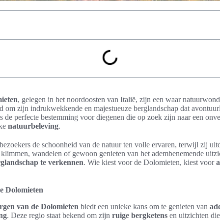
ieten
, gelegen in het noordoosten van Italië, zijn een waar natuurw
d om zijn indrukwekkende en majestueuze berglandschap dat avontuurli
is de perfecte bestemming voor diegenen die op zoek zijn naar een onve
eke
natuurbeleving
.
ezoekers de schoonheid van de natuur ten volle ervaren, terwijl zij ui
 klimmen, wandelen of gewoon genieten van het adembenemende uitzich
rglandschap te verkennen
. Wie kiest voor de Dolomieten, kiest voor
a
e Dolomieten
rgen van de Dolomieten
biedt een unieke kans om te genieten van
ad
ng
. Deze regio staat bekend om zijn
ruige bergketens
en uitzichten di