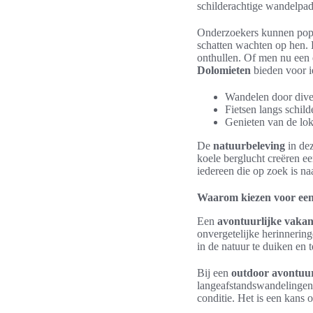
schilderachtige wandelpad
Onderzoekers kunnen popu
schatten wachten op hen. 
onthullen. Of men nu een
Dolomieten
bieden voor i
Wandelen door dive
Fietsen langs schil
Genieten van de lok
De
natuurbeleving
in dez
koele berglucht creëren e
iedereen die op zoek is n
Waarom kiezen voor een
Een
avontuurlijke vakan
onvergetelijke herinnerin
in de natuur te duiken en
Bij een
outdoor avontuu
langeafstandswandelingen.
conditie. Het is een kans 