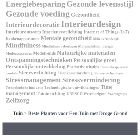
Gezonde levensstijl
Energiebesparing
Gezonde voeding
Gezondheid
Interieurdesign
Interieurdecoratie
Interieurontwerp
Interieurverlichting
Internet of Things (IoT)
Mentale gezondheid
Keukenapparatuur
Milieuvriendelijk
Mindfulness
Minimalistisch design
Mindfulness oefeningen
Natuurlijke materialen
Modetrends
Modeaccessoires
Ontspanningstechnieken
Persoonlijke groei
Persoonlijke ontwikkeling
Productiviteitstips
Ruimtebesparende
Sfeerverlichting
Slaapkamerinrichting
meubels
Slimme technologie
Stressmanagement
Stressvermindering
Time
Technologische ontwikkelingen
Technologische innovatie
management
Tuininrichting
UNESCO Werelderfgoed
Voedingstips
Zelfzorg
Tuin
>
Beste Planten voor Een Tuin met Droge Grond