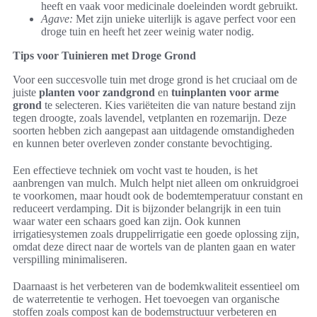
heeft en vaak voor medicinale doeleinden wordt gebruikt.
Agave:
Met zijn unieke uiterlijk is agave perfect voor een
droge tuin en heeft het zeer weinig water nodig.
Tips voor Tuinieren met Droge Grond
Voor een succesvolle tuin met droge grond is het cruciaal om de
juiste
planten voor zandgrond
en
tuinplanten voor arme
grond
te selecteren. Kies variëteiten die van nature bestand zijn
tegen droogte, zoals lavendel, vetplanten en rozemarijn. Deze
soorten hebben zich aangepast aan uitdagende omstandigheden
en kunnen beter overleven zonder constante bevochtiging.
Een effectieve techniek om vocht vast te houden, is het
aanbrengen van mulch. Mulch helpt niet alleen om onkruidgroei
te voorkomen, maar houdt ook de bodemtemperatuur constant en
reduceert verdamping. Dit is bijzonder belangrijk in een tuin
waar water een schaars goed kan zijn. Ook kunnen
irrigatiesystemen zoals druppelirrigatie een goede oplossing zijn,
omdat deze direct naar de wortels van de planten gaan en water
verspilling minimaliseren.
Daarnaast is het verbeteren van de bodemkwaliteit essentieel om
de waterretentie te verhogen. Het toevoegen van organische
stoffen zoals compost kan de bodemstructuur verbeteren en