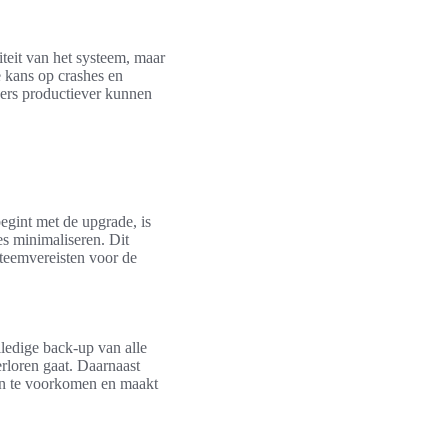
iteit van het systeem, maar
e kans op crashes en
kers productiever kunnen
egint met de upgrade, is
es minimaliseren. Dit
teemvereisten voor de
ledige back-up van alle
erloren gaat. Daarnaast
ten te voorkomen en maakt