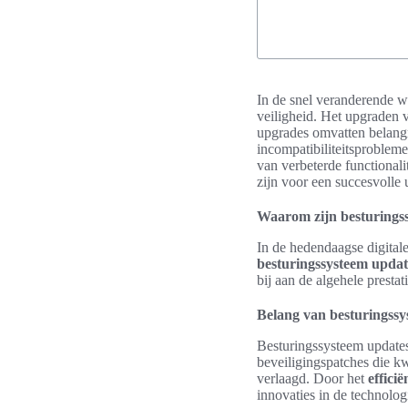
In de snel veranderende w
veiligheid. Het upgraden 
upgrades omvatten belangr
incompatibiliteitsprobleme
van verbeterde functionali
zijn voor een succesvolle
Waarom zijn besturings
In de hedendaagse digitale
besturingssysteem updat
bij aan de algehele presta
Belang van besturingssy
Besturingssysteem updates
beveiligingspatches die k
verlaagd. Door het
effici
innovaties in de technolog