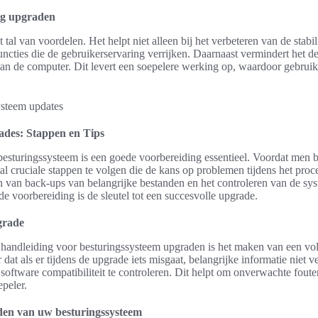
ig upgraden
tal van voordelen. Het helpt niet alleen bij het verbeteren van de stabil
ncties die de gebruikerservaring verrijken. Daarnaast vermindert het d
van de computer. Dit levert een soepelere werking op, waardoor gebrui
ades: Stappen en Tips
besturingssysteem is een goede voorbereiding essentieel. Voordat men b
al cruciale stappen te volgen die de kans op problemen tijdens het proc
 van back-ups van belangrijke bestanden en het controleren van de sys
 voorbereiding is de sleutel tot een succesvolle upgrade.
grade
e handleiding voor besturingssysteem upgraden is het maken van een vol
dat als er tijdens de upgrade iets misgaat, belangrijke informatie niet v
software compatibiliteit te controleren. Dit helpt om onverwachte fou
peler.
den van uw besturingssysteem