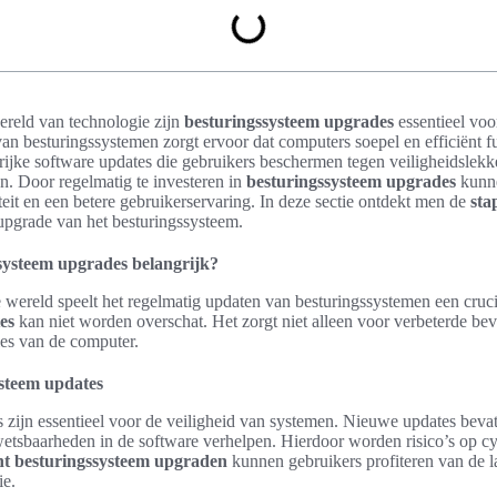
ereld van technologie zijn
besturingssysteem upgrades
essentieel voo
van besturingssystemen zorgt ervoor dat computers soepel en efficiënt 
ijke software updates die gebruikers beschermen tegen veiligheidslekk
n. Door regelmatig te investeren in
besturingssysteem upgrades
kunne
teit en een betere gebruikerservaring. In deze sectie ontdekt men de
sta
 upgrade van het besturingssysteem.
systeem upgrades belangrijk?
 wereld speelt het regelmatig updaten van besturingssystemen een cruci
es
kan niet worden overschat. Het zorgt niet alleen voor verbeterde bev
ties van de computer.
steem updates
 zijn essentieel voor de veiligheid van systemen. Nieuwe updates bevat
wetsbaarheden in de software verhelpen. Hierdoor worden risico’s op cy
ënt besturingssysteem upgraden
kunnen gebruikers profiteren van de l
ie.