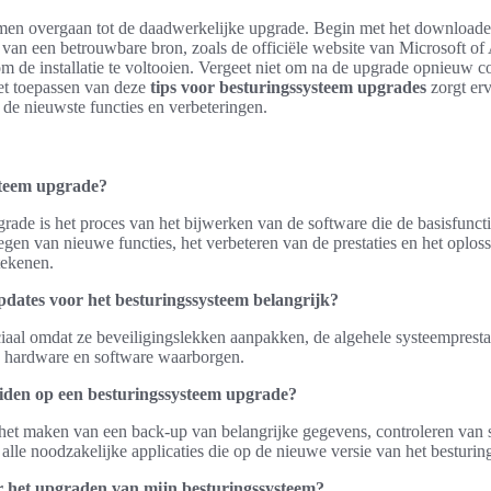
men overgaan tot de daadwerkelijke upgrade. Begin met het downloade
 van een betrouwbare bron, zoals de officiële website van Microsoft of
om de installatie te voltooien. Vergeet niet om na de upgrade opnieuw c
Het toepassen van deze
tips voor besturingssysteem upgrades
zorgt erv
 de nieuwste functies en verbeteringen.
steem upgrade?
rade is het proces van het bijwerken van de software die de basisfuncti
egen van nieuwe functies, het verbeteren van de prestaties en het oplos
tekenen.
dates voor het besturingssysteem belangrijk?
ciaal omdat ze beveiligingslekken aanpakken, de algehele systeempresta
e hardware en software waarborgen.
iden op een besturingssysteem upgrade?
het maken van een back-up van belangrijke gegevens, controleren van s
lle noodzakelijke applicaties die op de nieuwe versie van het besturin
r het upgraden van mijn besturingssysteem?