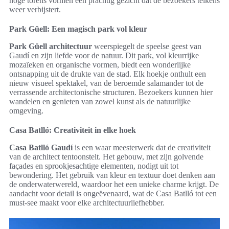
hoge torens vormen een prachtig gezicht dat de bezoekers telkens
weer verbijstert.
Park Güell: Een magisch park vol kleur
Park Güell architectuur
weerspiegelt de speelse geest van
Gaudí en zijn liefde voor de natuur. Dit park, vol kleurrijke
mozaïeken en organische vormen, biedt een wonderlijke
ontsnapping uit de drukte van de stad. Elk hoekje onthult een
nieuw visueel spektakel, van de beroemde salamander tot de
verrassende architectonische structuren. Bezoekers kunnen hier
wandelen en genieten van zowel kunst als de natuurlijke
omgeving.
Casa Batlló: Creativiteit in elke hoek
Casa Batlló Gaudí
is een waar meesterwerk dat de creativiteit
van de architect tentoonstelt. Het gebouw, met zijn golvende
façades en sprookjesachtige elementen, nodigt uit tot
bewondering. Het gebruik van kleur en textuur doet denken aan
de onderwaterwereld, waardoor het een unieke charme krijgt. De
aandacht voor detail is ongeëvenaard, wat de Casa Batlló tot een
must-see maakt voor elke architectuurliefhebber.