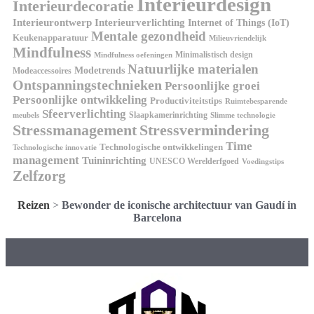
Interieurdesign
Interieurdecoratie
Interieurontwerp
Interieurverlichting
Internet of Things (IoT)
Mentale gezondheid
Keukenapparatuur
Milieuvriendelijk
Mindfulness
Minimalistisch design
Mindfulness oefeningen
Natuurlijke materialen
Modetrends
Modeaccessoires
Ontspanningstechnieken
Persoonlijke groei
Persoonlijke ontwikkeling
Productiviteitstips
Ruimtebesparende
Sfeerverlichting
Slaapkamerinrichting
meubels
Slimme technologie
Stressmanagement
Stressvermindering
Time
Technologische ontwikkelingen
Technologische innovatie
management
Tuininrichting
UNESCO Werelderfgoed
Voedingstips
Zelfzorg
Reizen
>
Bewonder de iconische architectuur van Gaudí in
Barcelona