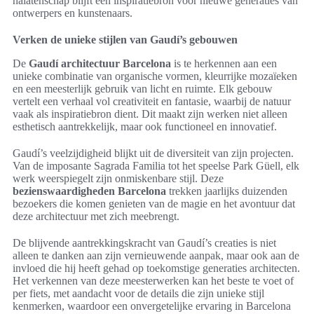
nalatenschap blijft een inspiratiebron voor nieuwe generaties van
ontwerpers en kunstenaars.
Verken de unieke stijlen van Gaudí’s gebouwen
De
Gaudí architectuur Barcelona
is te herkennen aan een
unieke combinatie van organische vormen, kleurrijke mozaïeken
en een meesterlijk gebruik van licht en ruimte. Elk gebouw
vertelt een verhaal vol creativiteit en fantasie, waarbij de natuur
vaak als inspiratiebron dient. Dit maakt zijn werken niet alleen
esthetisch aantrekkelijk, maar ook functioneel en innovatief.
Gaudí’s veelzijdigheid blijkt uit de diversiteit van zijn projecten.
Van de imposante Sagrada Familia tot het speelse Park Güell, elk
werk weerspiegelt zijn onmiskenbare stijl. Deze
bezienswaardigheden Barcelona
trekken jaarlijks duizenden
bezoekers die komen genieten van de magie en het avontuur dat
deze architectuur met zich meebrengt.
De blijvende aantrekkingskracht van Gaudí’s creaties is niet
alleen te danken aan zijn vernieuwende aanpak, maar ook aan de
invloed die hij heeft gehad op toekomstige generaties architecten.
Het verkennen van deze meesterwerken kan het beste te voet of
per fiets, met aandacht voor de details die zijn unieke stijl
kenmerken, waardoor een onvergetelijke ervaring in Barcelona