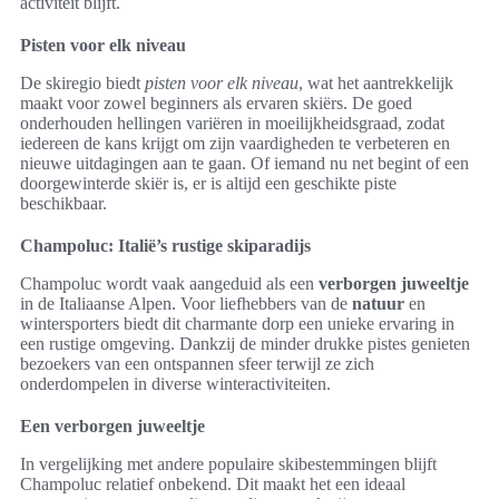
activiteit blijft.
Pisten voor elk niveau
De skiregio biedt
pisten voor elk niveau
, wat het aantrekkelijk
maakt voor zowel beginners als ervaren skiërs. De goed
onderhouden hellingen variëren in moeilijkheidsgraad, zodat
iedereen de kans krijgt om zijn vaardigheden te verbeteren en
nieuwe uitdagingen aan te gaan. Of iemand nu net begint of een
doorgewinterde skiër is, er is altijd een geschikte piste
beschikbaar.
Champoluc: Italië’s rustige skiparadijs
Champoluc wordt vaak aangeduid als een
verborgen juweeltje
in de Italiaanse Alpen. Voor liefhebbers van de
natuur
en
wintersporters biedt dit charmante dorp een unieke ervaring in
een rustige omgeving. Dankzij de minder drukke pistes genieten
bezoekers van een ontspannen sfeer terwijl ze zich
onderdompelen in diverse winteractiviteiten.
Een verborgen juweeltje
In vergelijking met andere populaire skibestemmingen blijft
Champoluc relatief onbekend. Dit maakt het een ideaal