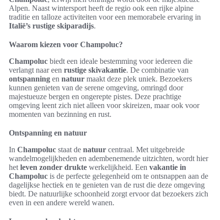
Alpen. Naast wintersport heeft de regio ook een rijke alpine
traditie en talloze activiteiten voor een memorabele ervaring in
Italië’s rustige skiparadijs
.
Waarom kiezen voor Champoluc?
Champoluc
biedt een ideale bestemming voor iedereen die
verlangt naar een
rustige skivakantie
. De combinatie van
ontspanning
en
natuur
maakt deze plek uniek. Bezoekers
kunnen genieten van de serene omgeving, omringd door
majestueuze bergen en ongerepte pistes. Deze prachtige
omgeving leent zich niet alleen voor skireizen, maar ook voor
momenten van bezinning en rust.
Ontspanning en natuur
In
Champoluc
staat de
natuur
centraal. Met uitgebreide
wandelmogelijkheden en adembenemende uitzichten, wordt hier
het
leven zonder drukte
werkelijkheid. Een
vakantie in
Champoluc
is de perfecte gelegenheid om te ontsnappen aan de
dagelijkse hectiek en te genieten van de rust die deze omgeving
biedt. De natuurlijke schoonheid zorgt ervoor dat bezoekers zich
even in een andere wereld wanen.