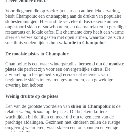
Leven zonder drukte
Voor diegenen die op zoek zijn naar een authentieke ervaring,
biedt Champoluc een ontsnapping aan de drukte van populaire
skibestemmingen. Hier is stilte verzekerd. Bezoekers kunnen
ongestoord skiën of snowboarden, en daarna relaxen in gezellige
restaurants en lokale cafés. Dit charmante dorp heeft een warme
sfeer en verwelkomt gasten met open armen, waardoor ze zich al
snel thuis voelen tijdens hun
vakantie in Champoluc
.
De mooiste pistes in Champoluc
Champoluc is een waar winterparadijs, beroemd om de
mooiste
pistes
die perfect zijn voor een onvergetelijke skireis. De
afwisseling in het gebied zorgt ervoor dat iedereen, van
beginnende skiërs tot ervaren gevorderden, een geweldige
ervaring kan hebben.
Weinig drukte op de pistes
Een van de grootste voordelen van
skiën in Champoluc
is de
relatief
weinig drukte
op de pistes. Dit betekent kortere
wachttijden bij de liften en meer tijd om te genieten van de
prachtige afdalingen. Gezinnen met kinderen zullen de rustige
omgeving waarderen, waar skieën een ontspannen en veilige