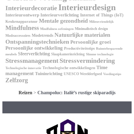
Interieurdesign
Interieurdecoratie
Interieurontwerp
Interieurverlichting
Internet of Things (IoT)
Mentale gezondheid
Keukenapparatuur
Milieuvriendelijk
Mindfulness
Minimalistisch design
Mindfulness oefeningen
Natuurlijke materialen
Modetrends
Modeaccessoires
Ontspanningstechnieken
Persoonlijke groei
Persoonlijke ontwikkeling
Productiviteitstips
Ruimtebesparende
Sfeerverlichting
Slaapkamerinrichting
meubels
Slimme technologie
Stressmanagement
Stressvermindering
Time
Technologische ontwikkelingen
Technologische innovatie
management
Tuininrichting
UNESCO Werelderfgoed
Voedingstips
Zelfzorg
Reizen
>
Champoluc: Italië’s rustige skiparadijs