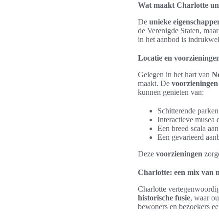
Wat maakt Charlotte un
De
unieke eigenschappe
de Verenigde Staten, maar
in het aanbod is indrukw
Locatie en voorzieninge
Gelegen in het hart van
No
maakt. De
voorzieningen
kunnen genieten van:
Schitterende parken
Interactieve musea 
Een breed scala aan 
Een gevarieerd aanb
Deze
voorzieningen
zorge
Charlotte: een mix van 
Charlotte vertegenwoordig
historische fusie
, waar o
bewoners en bezoekers een