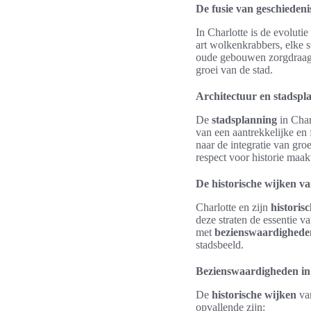
De fusie van geschiedeni
In Charlotte is de evolutie
art wolkenkrabbers, elke s
oude gebouwen zorgdraagt v
groei van de stad.
Architectuur en stadspl
De
stadsplanning
in Char
van een aantrekkelijke en
naar de integratie van gr
respect voor historie maak
De historische wijken v
Charlotte en zijn
historis
deze straten de essentie v
met
bezienswaardighede
stadsbeeld.
Bezienswaardigheden in 
De
historische wijken
van
opvallende zijn: