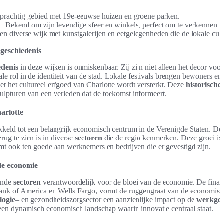
prachtig gebied met 19e-eeuwse huizen en groene parken.
– Bekend om zijn levendige sfeer en winkels, perfect om te verkennen.
n diverse wijk met kunstgalerijen en eetgelegenheden die de lokale cu
 geschiedenis
edenis
in deze wijken is onmiskenbaar. Zij zijn niet alleen het decor vo
le rol in de identiteit van de stad. Lokale festivals brengen bewoners 
t het cultureel erfgoed van Charlotte wordt versterkt. Deze
historisch
culpturen van een verleden dat de toekomst informeert.
arlotte
kkeld tot een belangrijk economisch centrum in de Verenigde Staten. De
erug te zien is in diverse
sectoren
die de regio kenmerken. Deze groei is 
omt ook ten goede aan werknemers en bedrijven die er gevestigd zijn.
 de economie
lende
sectoren
verantwoordelijk voor de bloei van de economie. De finan
ank of America en Wells Fargo, vormt de ruggengraat van de economis
logie
– en gezondheidszorgsector een aanzienlijke impact op de
werkge
een dynamisch economisch landschap waarin innovatie centraal staat.