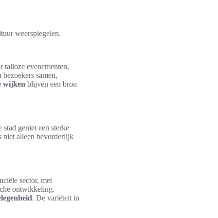
ltuur weerspiegelen.
or talloze evenementen,
en bezoekers samen,
e wijken
blijven een bron
 stad geniet een sterke
niet alleen bevorderlijk
ciële sector, met
che ontwikkeling.
legenheid
. De variëteit in