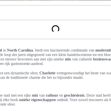
ad
in
North Carolina
, biedt een fascinerende combinatie van
modernit
 de loop der jaren uitgegroeid van een klein handelscentrum tot een bl
 en nieuwe bewoners aan met zijn unieke
mix
van culturele
bezienswa
en rijk gastronomie-aanbod.
tot een dynamische sfeer,
Charlotte
vertegenwoordigt het beste van w
an de traditionele charme die het zo bijzonder maakt.
he stad met een rijke
mix
van
cultuur
en
geschiedenis
. Deze stad heeft
ij elke hoek
unieke eigenschappen
onthult. Voor zowel inwoners als b
nde sfeer.