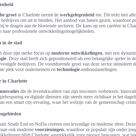
genheid
he groei
in Charlotte neemt de
werkgelegenheid
toe. Dit trekt niet a
e bedrijven om uit te breiden. Het aanbod van banen groeit, waardoor p
j te dragen aan de bloeiende sectoren. De kans op een carrière in Charlo
jn naar professionele ontwikkelingsmogelijkheden.
 in de stad
h door zijn sterke focus op
moderne ontwikkelingen
, met een dynamis
ogie
. Deze stad heeft zich gepositioneerd als een belangrijke speler in de
gevestigde bedrijven. De voortdurende groei van deze sector stimuleert
sante plek voor ondernemers en
technologie
-enthousiastelingen.
e in Charlotte
innovaties
die de levenskwaliteit van zijn inwoners verbeteren. Innovat
giebesparing en digitale diensten zijn steeds meer zichtbaar in het dagel
an een smart city-ervaring, waar het welzijn van de gemeenschap centra
ngebieden
als South End en NoDa creëren een levendige en moderne sfeer. Deze 
 maar ook moderne
voorzieningen
, waardoor ze populair zijn onder jon
kelingen blijft Charlotte aantrekkelijk voor nieuwe bewoners, wat bijd