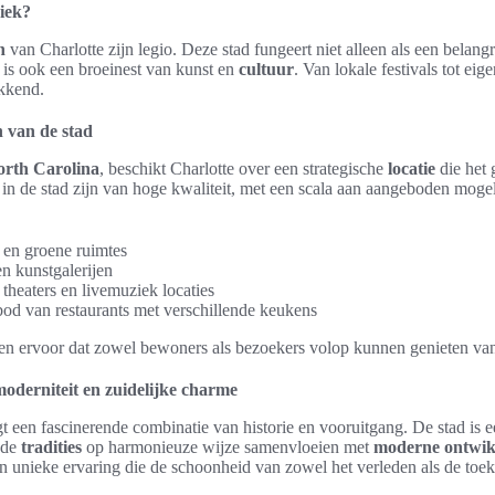
iek?
n
van Charlotte zijn legio. Deze stad fungeert niet alleen als een belangr
 is ook een broeinest van kunst en
cultuur
. Van lokale festivals tot eige
ekkend.
n van de stad
rth Carolina
, beschikt Charlotte over een strategische
locatie
die het 
in de stad zijn van hoge kwaliteit, met een scala aan aangeboden moge
 en groene ruimtes
en kunstgalerijen
theaters en livemuziek locaties
od van restaurants met verschillende keukens
n ervoor dat zowel bewoners als bezoekers volop kunnen genieten van
moderniteit en zuidelijke charme
t een fascinerende combinatie van historie en vooruitgang. De stad is 
ude
tradities
op harmonieuze wijze samenvloeien met
moderne ontwik
 unieke ervaring die de schoonheid van zowel het verleden als de toeko