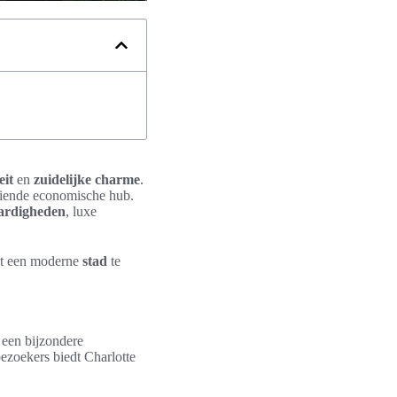
eit
en
zuidelijke charme
.
oeiende economische hub.
ardigheden
, luxe
at een moderne
stad
te
 een bijzondere
ezoekers biedt Charlotte