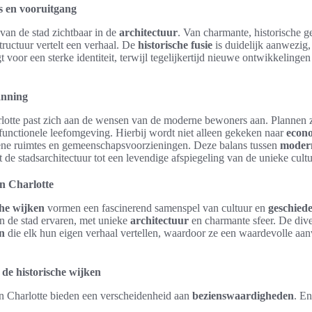
s en vooruitgang
 van de stad zichtbaar in de
architectuur
. Van charmante, historische g
tructuur vertelt een verhaal. De
historische fusie
is duidelijk aanwezig
oor een sterke identiteit, terwijl tegelijkertijd nieuwe ontwikkelinge
anning
lotte past zich aan de wensen van de moderne bewoners aan. Plannen zi
 functionele leefomgeving. Hierbij wordt niet alleen gekeken naar
econo
oene ruimtes en gemeenschapsvoorzieningen. Deze balans tussen
modern
t de stadsarchitectuur tot een levendige afspiegeling van de unieke cult
an Charlotte
che wijken
vormen een fascinerend samenspel van cultuur en
geschiede
an de stad ervaren, met unieke
architectuur
en charmante sfeer. De dive
n
die elk hun eigen verhaal vertellen, waardoor ze een waardevolle aa
de historische wijken
 Charlotte bieden een verscheidenheid aan
bezienswaardigheden
. E