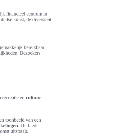
ijk financieel centrum in
ntijdse kunst, de diversiteit
gemakkelijk bereikbaar
lijkheden. Bezoekers
 recreatie en
cultuur
.
een toonbeeld van een
kelingen
. Dit biedt
mst uitstraalt.