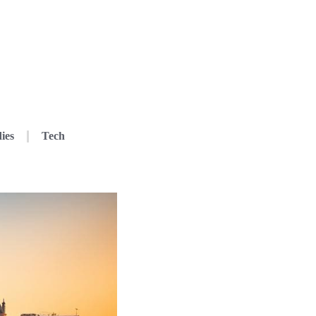
ies
Tech