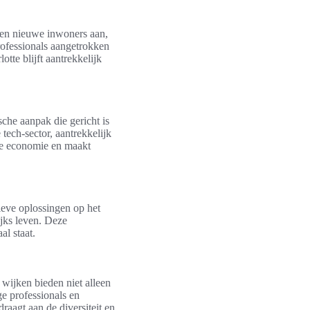
lleen nieuwe inwoners aan,
rofessionals aangetrokken
tte blijft aantrekkelijk
che aanpak die gericht is
 tech-sector, aantrekkelijk
 de economie en maakt
ieve oplossingen op het
ijks leven. Deze
al staat.
wijken bieden niet alleen
ge professionals en
raagt aan de diversiteit en