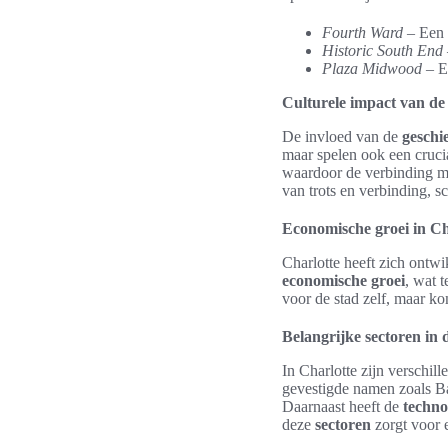
Fourth Ward
– Een 
Historic South End
Plaza Midwood
– Ee
Culturele impact van de
De invloed van de
geschi
maar spelen ook een crucia
waardoor de verbinding me
van trots en verbinding, s
Economische groei in Ch
Charlotte heeft zich ontwi
economische groei
, wat t
voor de stad zelf, maar k
Belangrijke sectoren in
In Charlotte zijn verschil
gevestigde namen zoals B
Daarnaast heeft de
techno
deze
sectoren
zorgt voor 