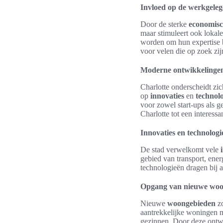
Invloed op de werkgele
Door de sterke
economisc
maar stimuleert ook lokal
worden om hun expertise bi
voor velen die op zoek zi
Moderne ontwikkelingen
Charlotte onderscheidt zic
op
innovaties
en
technol
voor zowel start-ups als 
Charlotte tot een interes
Innovaties en technologi
De stad verwelkomt vele
gebied van transport, ener
technologieën dragen bij a
Opgang van nieuwe woo
Nieuwe
woongebieden
zo
aantrekkelijke woningen
gezinnen. Door deze ontwik