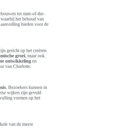
ebouwen tot state-of-the-
, waarbij het behoud van
n aanvulling bieden voor de
jn gericht op het creëren
mische groei
, maar ook
e ontwikkeling
en
uur van Charlotte.
nis
. Bezoekers kunnen in
rse wijken zijn gevuld
nvulling vormen op het
nkele van de meest