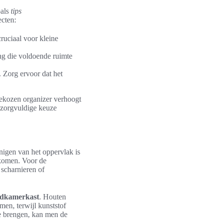
oals
tips
cten:
ruciaal voor kleine
ng die voldoende ruimte
 Zorg ervoor dat het
ekozen organizer verhoogt
n zorgvuldige keuze
nigen van het oppervlak is
rkomen. Voor de
 scharnieren of
adkamerkast
. Houten
men, terwijl kunststof
te brengen, kan men de