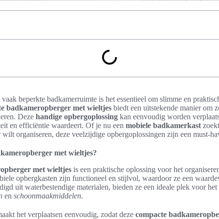
aak beperkte badkamerruimte is het essentieel om slimme en praktisc
e badkameropberger met wieltjes
biedt een uitstekende manier om zo
neren. Deze
handige opbergoplossing
kan eenvoudig worden verplaatst
teit en efficiëntie waardeert. Of je nu een
mobiele badkamerkast
zoekt
 wilt organiseren, deze veelzijdige opbergoplossingen zijn een must-ha
dkameropberger met wieltjes?
pberger met wieltjes
is een praktische oplossing voor het organisere
iele opbergkasten zijn functioneel en stijlvol, waardoor ze een waardev
rdigd uit waterbestendige materialen, bieden ze een ideale plek voor he
n
en
schoonmaakmiddelen
.
maakt het verplaatsen eenvoudig, zodat deze
compacte badkameropber