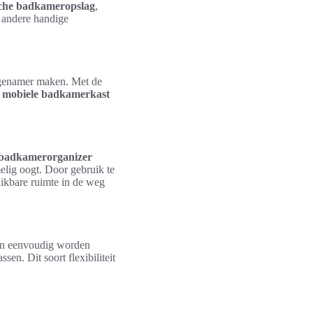
sche badkameropslag
,
r andere handige
ngenamer maken. Met de
n
mobiele badkamerkast
 badkamerorganizer
lig oogt. Door gebruik te
ikbare ruimte in de weg
nen eenvoudig worden
en. Dit soort flexibiliteit