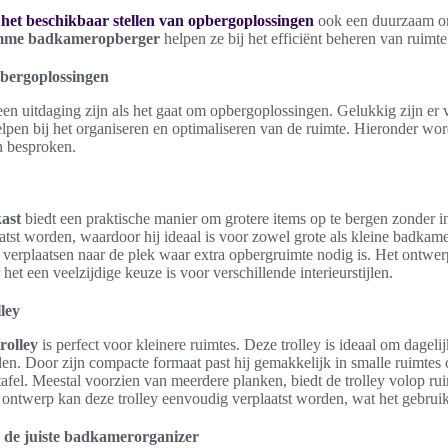
t
het beschikbaar stellen van opbergoplossingen
ook een duurzaam om
imme badkameropberger
helpen ze bij het efficiënt beheren van ruimt
pbergoplossingen
 uitdaging zijn als het gaat om opbergoplossingen. Gelukkig zijn er v
lpen bij het organiseren en optimaliseren van de ruimte. Hieronder wo
n besproken.
ast
biedt een praktische manier om grotere items op te bergen zonder in
tst worden, waardoor hij ideaal is voor zowel grote als kleine badkame
 verplaatsen naar de plek waar extra opbergruimte nodig is. Het ontwer
 het een veelzijdige keuze is voor verschillende interieurstijlen.
ley
rolley
is perfect voor kleinere ruimtes. Deze trolley is ideaal om dage
en. Door zijn compacte formaat past hij gemakkelijk in smalle ruimtes 
el. Meestal voorzien van meerdere planken, biedt de trolley volop ruim
te ontwerp kan deze trolley eenvoudig verplaatst worden, wat het gebru
n de juiste badkamerorganizer