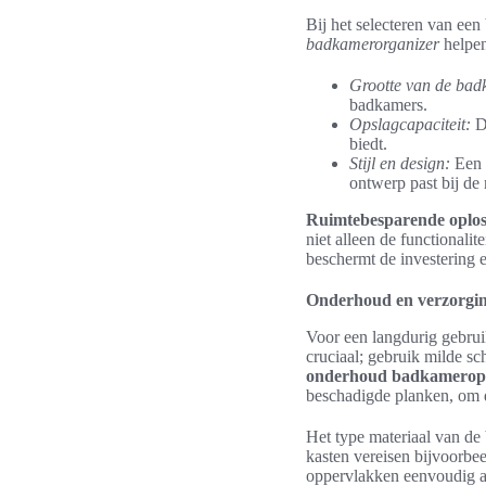
Bij het selecteren van een
badkamerorganizer
helpen
Grootte van de bad
badkamers.
Opslagcapaciteit:
De
biedt.
Stijl en design:
Een a
ontwerp past bij de
Ruimtebesparende oplos
niet alleen de functionali
beschermt de investering e
Onderhoud en verzorgin
Voor een langdurig gebrui
cruciaal; gebruik milde 
onderhoud badkamerop
beschadigde planken, om d
Het type materiaal van de
kasten vereisen bijvoorbe
oppervlakken eenvoudig af