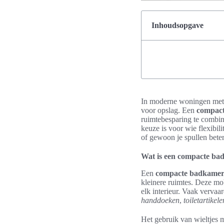
Inhoudsopgave
In moderne woningen met v
voor opslag. Een
compact
ruimtebesparing te combi
keuze is voor wie flexibili
of gewoon je spullen beter
Wat is een compacte ba
Een
compacte badkamero
kleinere ruimtes. Deze mob
elk interieur. Vaak vervaa
handdoeken
,
toiletartikele
Het gebruik van wieltjes 