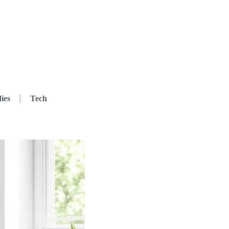
ies
Tech