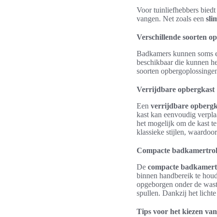
Voor tuinliefhebbers bied
vangen. Net zoals een
sl
Verschillende soorten o
Badkamers kunnen soms een
beschikbaar die kunnen he
soorten opbergoplossinge
Verrijdbare opbergkast
Een
verrijdbare opbergk
kast kan eenvoudig verplaa
het mogelijk om de kast te
klassieke stijlen, waardoor
Compacte badkamertrol
De
compacte badkamert
binnen handbereik te houd
opgeborgen onder de wastaf
spullen. Dankzij het lich
Tips voor het kiezen va