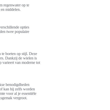
 regenwater op te
e en middelen.
erschillende opties
rden twee populaire
 te boeten op stijl. Deze
rs. Dankzij de wielen is
p varieert van moderne tot
lijkse benodigdheden
of kan hij zelfs worden
te voor al je essentiële
iksgemak vergroot.