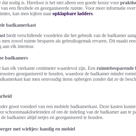
 dat nodig is. Hierdoor is het niet alleen een goede keuze voor
prakti
 van een flexibele en georganiseerde ruimte. Voor meer informatie ove
uimtes, kan men kijken naar
opklapbare ladders
.
ele badkamerkast
ast
biedt verschillende voordelen die het gebruik van de badkamer aa
n men zowel ruimte besparen als gebruiksgemak ervaren. Dit maakt ee
 aan elk interieur.
ine badkamers
kan elk vierkante centimeter waardevol zijn. Een
ruimtebesparende
cessoires georganiseerd te houden, waardoor de badkamer minder romme
dkamerkast kan men eenvoudig items opbergen zonder dat ze de besch
arheid
 ander groot voordeel van een mobiele badkamerkast. Deze kasten kun
voor schoonmaakdoeleinden of om de indeling van de badkamer aan te pass
de badkamer altijd netjes en georganiseerd te houden.
ger met wieltjes: handig en mobiel