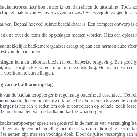
 badkamerorganizer komt meer kijken dan alleen de uitstraling. Tools z
 bij het maken van weloverwogen keuzes. Overweeg de volgende aspe
kamer:
Bepaal hoeveel ruimte beschikbaar is. Een compact ontwerp is c
nk na over de items die opgeslagen moeten worden. Kies een oplossi
antrekkelijke badkamerorganizer draagt bij aan een harmonieuze sfeer.
 rest van de badkamer.
singen
kunnen uitkomst bieden in een beperkte omgeving. Een goed g
teit, maar zorgt ook voor een opgeruimde uitstraling. Het maken van ee
n voorkomt teleurstellingen.
g van je badkameropslag
k van de badkameropberger is regelmatig onderhoud essentieel. Het rei
schoonmaakmiddelen om de afwerking te beschermen en krassen te voo
berger
is het aan te raden om ook te controleren op schade, zoals losse
e functionaliteit van de badkamerkast te waarborgen.
 badkameropberger speelt een grote rol in de manier van
verzorging b
eld regelmatig een behandeling met olie of was om uitdroging te voorko
 te nemen zijn met een vochtige doek. Door de juiste verzorging aan 