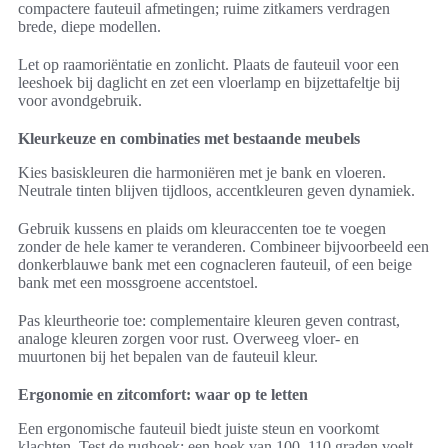
compactere fauteuil afmetingen; ruime zitkamers verdragen
brede, diepe modellen.
Let op raamoriëntatie en zonlicht. Plaats de fauteuil voor een
leeshoek bij daglicht en zet een vloerlamp en bijzettafeltje bij
voor avondgebruik.
Kleurkeuze en combinaties met bestaande meubels
Kies basiskleuren die harmoniëren met je bank en vloeren.
Neutrale tinten blijven tijdloos, accentkleuren geven dynamiek.
Gebruik kussens en plaids om kleuraccenten toe te voegen
zonder de hele kamer te veranderen. Combineer bijvoorbeeld een
donkerblauwe bank met een cognacleren fauteuil, of een beige
bank met een mossgroene accentstoel.
Pas kleurtheorie toe: complementaire kleuren geven contrast,
analoge kleuren zorgen voor rust. Overweeg vloer- en
muurtonen bij het bepalen van de fauteuil kleur.
Ergonomie en zitcomfort: waar op te letten
Een ergonomische fauteuil biedt juiste steun en voorkomt
klachten. Test de rughoek; een hoek van 100–110 graden voelt