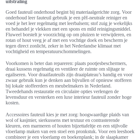
uitstraling
Goed fauteuil onderhoud begint bij materiaalgerichte zorg. Voor
onderhoud leer fauteuil gebruik je een pH-neutrale reiniger en
voed je het leer regelmatig met leerbalsem; stof zuig je wekelijks
en behandel je vlekken met een spons en mild reinigingsmiddel.
Fluweel borstelt je voorzichtig op om pluizen te verwijderen, en
rotan of hout veeg je af met een vochtige doek en bescherm je
tegen direct zonlicht, zeker in het Nederlandse klimaat met
vochtigheid en temperatuurschommelingen.
Voorkomen is beter dan repareren: plaats pootjesbeschermers,
draai kussens regelmatig en ventileer de ruimte om slijtage te
egaliseren. Voor draaifauteuils zijn draaiplateau’s handig en voor
zwaar gebruik kun je denken aan bijvullen of opnieuw stofferen
bij lokale stoffeerders en meubelmakers in Nederland.
Tweedehands restauratie en circulaire opties verlengen de
levensduur en versterken een luxe interieur fauteuil zonder hoge
kosten.
Accessoires fauteuil kies je met zorg: hoogwaardige plaids van
wol of kasjmier, sierkussens met textuur en contrasterende
kleuren, een marmeren of houten bijzettafeltje en een stijlvolle
vloerlamp maken van een stoel een pronkstuk. Voor een leeshoek
combineer je een vloerlamp en boekenplank; in de slaapkamer