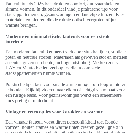
Fauteuil trends 2026 benadrukken comfort, duurzaamheid en
slimme vormen. In dit onderdeel vind je praktische tips voor
stadsappartementen, gezinswoningen en landelijke huizen. Kies
materialen en kleuren die de ruimte optisch vergroten of juist
warmte brengen.
Moderne en minimalistische fauteuils voor een strak
interieur
Een moderne fauteuil kenmerkt zich door strakke lijnen, subtiele
poten en neutrale stoffen. Materialen als geweven stof en metalen
accenten geven een lichte, luchtige uitstraling. Merken zoals
HAY en Muuto bieden veel opties die in compacte
stadsappartementen ruimte winnen.
Praktische tips: kies voor smalle armleuningen om loopruimte vrij
te houden. Kijk bij vloeren naar eiken of lichtgrijs laminaat voor
een rustige basis. Voor gezinswoningen werkt een afneembare
hoes prettig in onderhoud.
Vintage en retro opties voor karakter en warmte
Een vintage fauteuil voegt direct persoonlijkheid toe. Ronde
vormen, houten frames en warme tinten creëren gezelligheid in
een neutrale kamer. Je vindt authentieke stukken bij antiekzaken,