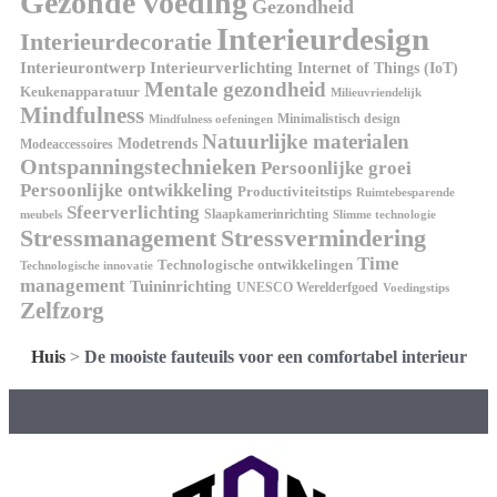
Gezonde voeding
Gezondheid
Interieurdesign
Interieurdecoratie
Interieurontwerp
Interieurverlichting
Internet of Things (IoT)
Mentale gezondheid
Keukenapparatuur
Milieuvriendelijk
Mindfulness
Minimalistisch design
Mindfulness oefeningen
Natuurlijke materialen
Modetrends
Modeaccessoires
Ontspanningstechnieken
Persoonlijke groei
Persoonlijke ontwikkeling
Productiviteitstips
Ruimtebesparende
Sfeerverlichting
Slaapkamerinrichting
meubels
Slimme technologie
Stressmanagement
Stressvermindering
Time
Technologische ontwikkelingen
Technologische innovatie
management
Tuininrichting
UNESCO Werelderfgoed
Voedingstips
Zelfzorg
Huis
>
De mooiste fauteuils voor een comfortabel interieur