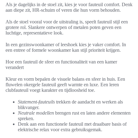
Als je dagelijks in de stoel zit, kies je voor fauteuil comfort. Denk
aan diepe zit, HR-schuim of veren die hun vorm behouden.
Als de stoel vooral voor de uitstraling is, speelt fauteuil stijl een
grotere rol. Slankere ontwerpen of metalen poten geven een
luchtige, representatieve look.
In een gezinswoonkamer of leeshoek kies je vaker comfort. In
een entree of formele woonkamer kan stijl prioriteit krijgen.
Hoe een fauteuil de sfeer en functionaliteit van een kamer
verandert
Kleur en vorm bepalen de visuele balans en sfeer in huis. Een
fluwelen okergele fauteuil geeft warmte en luxe. Een leren
clubfauteuil voegt karakter en tijdloosheid toe.
Statement-fauteuils
trekken de aandacht en werken als
blikvanger.
Neutrale modellen
brengen rust en laten andere elementen
spreken.
Denk aan een functionele fauteuil met draaibare basis of
elektrische relax voor extra gebruiksgemak.