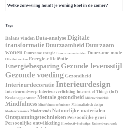
Welke zonwering houdt je woning koel in de zomer?
Tags
Digitale
Data-analyse
Balans vinden
transformatie
Duurzaamheid
Duurzaam
wonen
Duurzame mode
Duurzame energie
Duurzame materialen
Energie-efficiëntie
Efficiënt werken
Gezonde levensstijl
Energiebesparing
Gezonde voeding
Gezondheid
Interieurdesign
Interieurdecoratie
Interieurontwerp
Interieurverlichting
Internet of Things (IoT)
Mentale gezondheid
Keukenapparatuur
Milieuvriendelijk
Mindfulness
Minimalistisch design
Mindfulness oefeningen
Natuurlijke materialen
Modetrends
Modeaccessoires
Ontspanningstechnieken
Persoonlijke groei
Persoonlijke ontwikkeling
Productiviteitstips
Ruimtebesparende