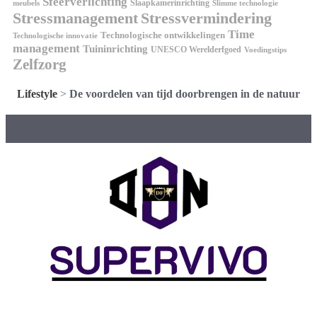
Sfeerverlichting
Slaapkamerinrichting
meubels
Slimme technologie
Stressmanagement
Stressvermindering
Time
Technologische ontwikkelingen
Technologische innovatie
management
Tuininrichting
UNESCO Werelderfgoed
Voedingstips
Zelfzorg
Lifestyle
>
De voordelen van tijd doorbrengen in de natuur