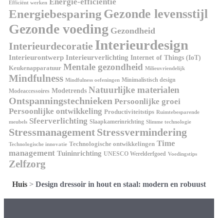
Energie-efficiëntie
Efficiënt werken
Gezonde levensstijl
Energiebesparing
Gezonde voeding
Gezondheid
Interieurdesign
Interieurdecoratie
Interieurontwerp
Interieurverlichting
Internet of Things (IoT)
Mentale gezondheid
Keukenapparatuur
Milieuvriendelijk
Mindfulness
Minimalistisch design
Mindfulness oefeningen
Natuurlijke materialen
Modetrends
Modeaccessoires
Ontspanningstechnieken
Persoonlijke groei
Persoonlijke ontwikkeling
Productiviteitstips
Ruimtebesparende
Sfeerverlichting
Slaapkamerinrichting
meubels
Slimme technologie
Stressmanagement
Stressvermindering
Time
Technologische ontwikkelingen
Technologische innovatie
management
Tuininrichting
UNESCO Werelderfgoed
Voedingstips
Zelfzorg
Huis
>
Design dressoir in hout en staal: modern en robuust