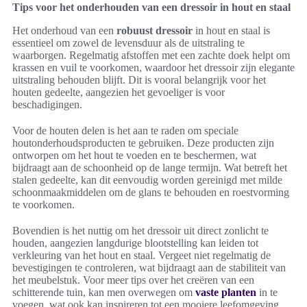
Tips voor het onderhouden van een dressoir in hout en staal
Het onderhoud van een
robuust dressoir
in hout en staal is
essentieel om zowel de levensduur als de uitstraling te
waarborgen. Regelmatig afstoffen met een zachte doek helpt om
krassen en vuil te voorkomen, waardoor het dressoir zijn elegante
uitstraling behouden blijft. Dit is vooral belangrijk voor het
houten gedeelte, aangezien het gevoeliger is voor
beschadigingen.
Voor de houten delen is het aan te raden om speciale
houtonderhoudsproducten te gebruiken. Deze producten zijn
ontworpen om het hout te voeden en te beschermen, wat
bijdraagt aan de schoonheid op de lange termijn. Wat betreft het
stalen gedeelte, kan dit eenvoudig worden gereinigd met milde
schoonmaakmiddelen om de glans te behouden en roestvorming
te voorkomen.
Bovendien is het nuttig om het dressoir uit direct zonlicht te
houden, aangezien langdurige blootstelling kan leiden tot
verkleuring van het hout en staal. Vergeet niet regelmatig de
bevestigingen te controleren, wat bijdraagt aan de stabiliteit van
het meubelstuk. Voor meer tips over het creëren van een
schitterende tuin, kan men overwegen om
vaste planten
in te
voegen, wat ook kan inspireren tot een mooiere leefomgeving