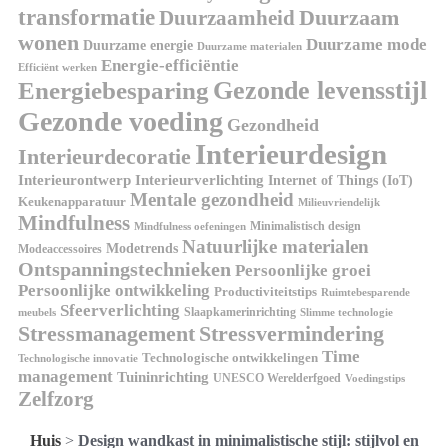
transformatie
Duurzaamheid
Duurzaam
wonen
Duurzame mode
Duurzame energie
Duurzame materialen
Energie-efficiëntie
Efficiënt werken
Gezonde levensstijl
Energiebesparing
Gezonde voeding
Gezondheid
Interieurdesign
Interieurdecoratie
Interieurontwerp
Interieurverlichting
Internet of Things (IoT)
Mentale gezondheid
Keukenapparatuur
Milieuvriendelijk
Mindfulness
Minimalistisch design
Mindfulness oefeningen
Natuurlijke materialen
Modetrends
Modeaccessoires
Ontspanningstechnieken
Persoonlijke groei
Persoonlijke ontwikkeling
Productiviteitstips
Ruimtebesparende
Sfeerverlichting
Slaapkamerinrichting
meubels
Slimme technologie
Stressmanagement
Stressvermindering
Time
Technologische ontwikkelingen
Technologische innovatie
management
Tuininrichting
UNESCO Werelderfgoed
Voedingstips
Zelfzorg
Huis
>
Design wandkast in minimalistische stijl: stijlvol en