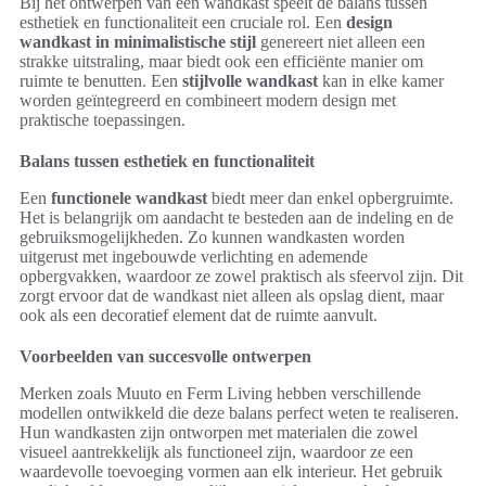
Bij het ontwerpen van een wandkast speelt de balans tussen
esthetiek en functionaliteit een cruciale rol. Een
design
wandkast in minimalistische stijl
genereert niet alleen een
strakke uitstraling, maar biedt ook een efficiënte manier om
ruimte te benutten. Een
stijlvolle wandkast
kan in elke kamer
worden geïntegreerd en combineert modern design met
praktische toepassingen.
Balans tussen esthetiek en functionaliteit
Een
functionele wandkast
biedt meer dan enkel opbergruimte.
Het is belangrijk om aandacht te besteden aan de indeling en de
gebruiksmogelijkheden. Zo kunnen wandkasten worden
uitgerust met ingebouwde verlichting en ademende
opbergvakken, waardoor ze zowel praktisch als sfeervol zijn. Dit
zorgt ervoor dat de wandkast niet alleen als opslag dient, maar
ook als een decoratief element dat de ruimte aanvult.
Voorbeelden van succesvolle ontwerpen
Merken zoals Muuto en Ferm Living hebben verschillende
modellen ontwikkeld die deze balans perfect weten te realiseren.
Hun wandkasten zijn ontworpen met materialen die zowel
visueel aantrekkelijk als functioneel zijn, waardoor ze een
waardevolle toevoeging vormen aan elk interieur. Het gebruik