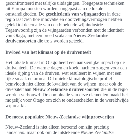
geconfronteerd met talrijke uitdagingen. Toegepaste technieken
uit Europa moesten worden aangepast aan de lokale
omstandigheden. De
geschiedenis van wijngaarden
in deze
regio laat zien hoe innovatie en doorzettingsvermogen hebben
geleid tot de creatie van een bloeiende wijnindustrie.
Tegenwoordig zijn de wijngaarden verbonden met de identiteit
van Otago, met een breed scala aan
Nieuw-Zeelandse
druivensoorten
die trots worden geteeld.
Invloed van het klimaat op de druiventeelt
Het lokale klimaat in Otago heeft een aanzienlijke impact op de
druiventeelt. De warme dagen en koele nachten zorgen voor een
ideale rijping van de druiven, wat resulteert in wijnen met een
rijke smaak en aroma. Dit unieke klimatologische profiel
beïnvloedt niet alleen de kwaliteit van de wijnen, maar ook de
diversiteit aan
Nieuw-Zeelandse druivensoorten
die in de regio
worden verbouwd. De combinatie van deze elementen maakt het
mogelijk voor Otago om zich te onderscheiden in de wereldwijde
wijnmarkt.
De meest populaire Nieuw-Zeelandse wijnproeverijen
Nieuw-Zeeland is niet alleen beroemd om zijn prachtig
landschap, maar ook om de uitstekende
Nieuw-Zeelandse