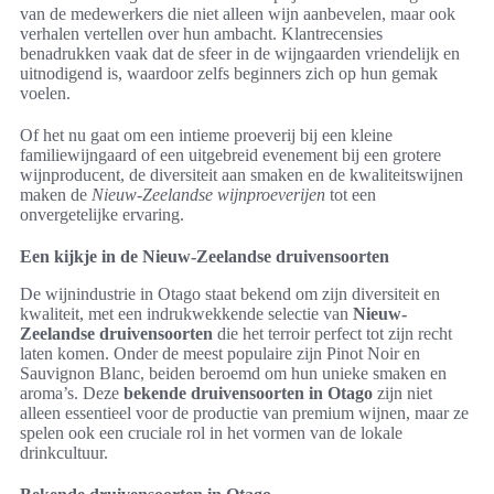
van de medewerkers die niet alleen wijn aanbevelen, maar ook
verhalen vertellen over hun ambacht. Klantrecensies
benadrukken vaak dat de sfeer in de wijngaarden vriendelijk en
uitnodigend is, waardoor zelfs beginners zich op hun gemak
voelen.
Of het nu gaat om een intieme proeverij bij een kleine
familiewijngaard of een uitgebreid evenement bij een grotere
wijnproducent, de diversiteit aan smaken en de kwaliteitswijnen
maken de
Nieuw-Zeelandse wijnproeverijen
tot een
onvergetelijke ervaring.
Een kijkje in de Nieuw-Zeelandse druivensoorten
De wijnindustrie in Otago staat bekend om zijn diversiteit en
kwaliteit, met een indrukwekkende selectie van
Nieuw-
Zeelandse druivensoorten
die het terroir perfect tot zijn recht
laten komen. Onder de meest populaire zijn Pinot Noir en
Sauvignon Blanc, beiden beroemd om hun unieke smaken en
aroma’s. Deze
bekende druivensoorten in Otago
zijn niet
alleen essentieel voor de productie van premium wijnen, maar ze
spelen ook een cruciale rol in het vormen van de lokale
drinkcultuur.