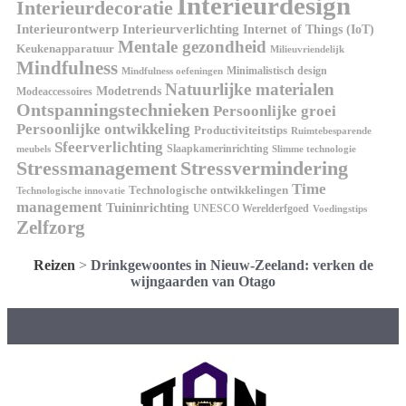
Interieurdesign
Interieurdecoratie
Interieurontwerp
Interieurverlichting
Internet of Things (IoT)
Mentale gezondheid
Keukenapparatuur
Milieuvriendelijk
Mindfulness
Minimalistisch design
Mindfulness oefeningen
Natuurlijke materialen
Modetrends
Modeaccessoires
Ontspanningstechnieken
Persoonlijke groei
Persoonlijke ontwikkeling
Productiviteitstips
Ruimtebesparende
Sfeerverlichting
Slaapkamerinrichting
meubels
Slimme technologie
Stressmanagement
Stressvermindering
Time
Technologische ontwikkelingen
Technologische innovatie
management
Tuininrichting
UNESCO Werelderfgoed
Voedingstips
Zelfzorg
Reizen
>
Drinkgewoontes in Nieuw-Zeeland: verken de
wijngaarden van Otago