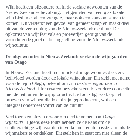
Wijn heeft een bijzondere rol in de sociale gewoonten van de
Nieuw-Zeelandse bevolking. Het genieten van een glas lokale
wijn biedt niet alleen vreugde, maar ook een kans om samen te
komen. Dit versterkt een gevoel van gemeenschap en maakt deel
uit van de verkenning van de Nieuw-Zeelandse cultuur. De
opkomst van wijnfestivals en proeverijen getuigt van de
voortdurende groei en belangstelling voor de Nieuw-Zeelands
wijncultuur.
Drinkgewoontes in Nieuw-Zeeland: verken de wijngaarden
van Otago
In Nieuw-Zeeland heeft men unieke drinkgewoontes die sterk
beïnvloed worden door de lokale wijncultuur. Dit geldt met name
voor de regio Otago, bekend om zijn
beste wijngaarden in
Nieuw-Zeeland
. Hier ervaren bezoekers een bijzondere connectie
met de natuur en de wijnproductie. De focus ligt vaak op het
proeven van wijnen die lokaal zijn geproduceerd, wat een
integraal onderdeel vormt van de cultuur.
Veel toeristen kiezen ervoor om deel te nemen aan
Otago
wijntours
. Tijdens deze tours hebben ze de kans om de
schilderachtige wijngaarden te verkennen en de passie van lokale
wijnmakers te ontdekken. Dit stelt hen in staat om niet alleen de