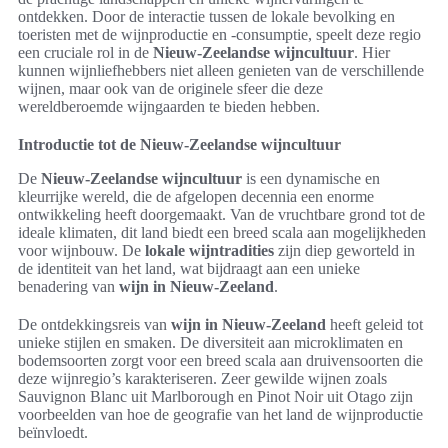
ontdekken. Door de interactie tussen de lokale bevolking en
toeristen met de wijnproductie en -consumptie, speelt deze regio
een cruciale rol in de
Nieuw-Zeelandse wijncultuur
. Hier
kunnen wijnliefhebbers niet alleen genieten van de verschillende
wijnen, maar ook van de originele sfeer die deze
wereldberoemde wijngaarden te bieden hebben.
Introductie tot de Nieuw-Zeelandse wijncultuur
De
Nieuw-Zeelandse wijncultuur
is een dynamische en
kleurrijke wereld, die de afgelopen decennia een enorme
ontwikkeling heeft doorgemaakt. Van de vruchtbare grond tot de
ideale klimaten, dit land biedt een breed scala aan mogelijkheden
voor wijnbouw. De
lokale wijntradities
zijn diep geworteld in
de identiteit van het land, wat bijdraagt aan een unieke
benadering van
wijn in Nieuw-Zeeland
.
De ontdekkingsreis van
wijn in Nieuw-Zeeland
heeft geleid tot
unieke stijlen en smaken. De diversiteit aan microklimaten en
bodemsoorten zorgt voor een breed scala aan druivensoorten die
deze wijnregio’s karakteriseren. Zeer gewilde wijnen zoals
Sauvignon Blanc uit Marlborough en Pinot Noir uit Otago zijn
voorbeelden van hoe de geografie van het land de wijnproductie
beïnvloedt.