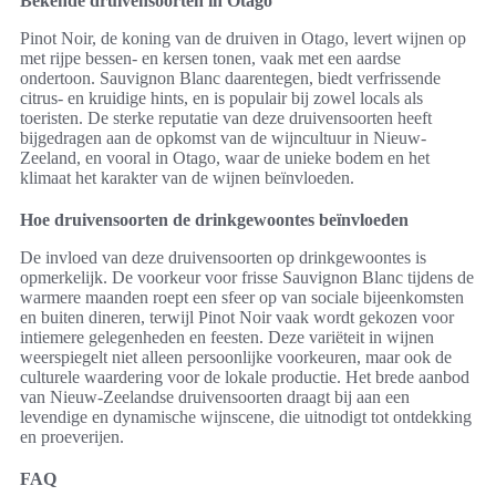
Bekende druivensoorten in Otago
Pinot Noir, de koning van de druiven in Otago, levert wijnen op
met rijpe bessen- en kersen tonen, vaak met een aardse
ondertoon. Sauvignon Blanc daarentegen, biedt verfrissende
citrus- en kruidige hints, en is populair bij zowel locals als
toeristen. De sterke reputatie van deze druivensoorten heeft
bijgedragen aan de opkomst van de wijncultuur in Nieuw-
Zeeland, en vooral in Otago, waar de unieke bodem en het
klimaat het karakter van de wijnen beïnvloeden.
Hoe druivensoorten de drinkgewoontes beïnvloeden
De invloed van deze druivensoorten op drinkgewoontes is
opmerkelijk. De voorkeur voor frisse Sauvignon Blanc tijdens de
warmere maanden roept een sfeer op van sociale bijeenkomsten
en buiten dineren, terwijl Pinot Noir vaak wordt gekozen voor
intiemere gelegenheden en feesten. Deze variëteit in wijnen
weerspiegelt niet alleen persoonlijke voorkeuren, maar ook de
culturele waardering voor de lokale productie. Het brede aanbod
van Nieuw-Zeelandse druivensoorten draagt bij aan een
levendige en dynamische wijnscene, die uitnodigt tot ontdekking
en proeverijen.
FAQ