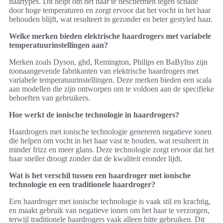
haartypes. Dit helpt om het haar te beschermen tegen schade
door hoge temperaturen en zorgt ervoor dat het vocht in het haar
behouden blijft, wat resulteert in gezonder en beter gestyled haar.
Welke merken bieden elektrische haardrogers met variabele
temperatuurinstellingen aan?
Merken zoals Dyson, ghd, Remington, Philips en BaByliss zijn
toonaangevende fabrikanten van elektrische haardrogers met
variabele temperatuurinstellingen. Deze merken bieden een scala
aan modellen die zijn ontworpen om te voldoen aan de specifieke
behoeften van gebruikers.
Hoe werkt de ionische technologie in haardrogers?
Haardrogers met ionische technologie genereren negatieve ionen
die helpen om vocht in het haar vast te houden, wat resulteert in
minder frizz en meer glans. Deze technologie zorgt ervoor dat het
haar sneller droogt zonder dat de kwaliteit eronder lijdt.
Wat is het verschil tussen een haardroger met ionische
technologie en een traditionele haardroger?
Een haardroger met ionische technologie is vaak stil en krachtig,
en maakt gebruik van negatieve ionen om het haar te verzorgen,
terwijl traditionele haardrogers vaak alleen hitte gebruiken. Dit