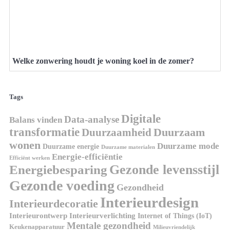
Welke zonwering houdt je woning koel in de zomer?
Tags
Digitale
Data-analyse
Balans vinden
transformatie
Duurzaamheid
Duurzaam
wonen
Duurzame mode
Duurzame energie
Duurzame materialen
Energie-efficiëntie
Efficiënt werken
Gezonde levensstijl
Energiebesparing
Gezonde voeding
Gezondheid
Interieurdesign
Interieurdecoratie
Interieurontwerp
Interieurverlichting
Internet of Things (IoT)
Mentale gezondheid
Keukenapparatuur
Milieuvriendelijk