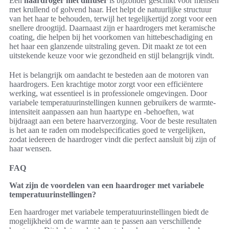
Een
haardroger met diffuser
is bijzonder geschikt voor mensen
met krullend of golvend haar. Het helpt de natuurlijke structuur
van het haar te behouden, terwijl het tegelijkertijd zorgt voor een
snellere droogtijd. Daarnaast zijn er haardrogers met keramische
coating, die helpen bij het voorkomen van hittebeschadiging en
het haar een glanzende uitstraling geven. Dit maakt ze tot een
uitstekende keuze voor wie gezondheid en stijl belangrijk vindt.
Het is belangrijk om aandacht te besteden aan de motoren van
haardrogers. Een krachtige motor zorgt voor een efficiëntere
werking, wat essentieel is in professionele omgevingen. Door
variabele temperatuurinstellingen kunnen gebruikers de warmte-
intensiteit aanpassen aan hun haartype en -behoeften, wat
bijdraagt aan een betere haarverzorging. Voor de beste resultaten
is het aan te raden om modelspecificaties goed te vergelijken,
zodat iedereen de haardroger vindt die perfect aansluit bij zijn of
haar wensen.
FAQ
Wat zijn de voordelen van een haardroger met variabele
temperatuurinstellingen?
Een haardroger met variabele temperatuurinstellingen biedt de
mogelijkheid om de warmte aan te passen aan verschillende