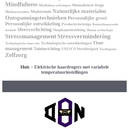
Mindfulness
Minimalistisch design
Mindfulness oefeningen
Natuurlijke materialen
Modetrends
Modeaccessoires
Ontspanningstechnieken
Persoonlijke groei
Persoonlijke ontwikkeling
Productiviteitstips
Ruimtebesparende
Sfeerverlichting
Slaapkamerinrichting
meubels
Slimme technologie
Stressmanagement
Stressvermindering
Time
Technologische ontwikkelingen
Technologische innovatie
management
Tuininrichting
UNESCO Werelderfgoed
Voedingstips
Zelfzorg
Huis
>
Elektrische haardrogers met variabele
temperatuurinstellingen