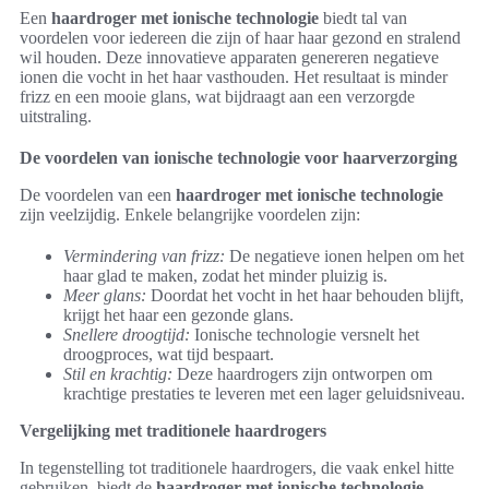
Een
haardroger met ionische technologie
biedt tal van
voordelen voor iedereen die zijn of haar haar gezond en stralend
wil houden. Deze innovatieve apparaten genereren negatieve
ionen die vocht in het haar vasthouden. Het resultaat is minder
frizz en een mooie glans, wat bijdraagt aan een verzorgde
uitstraling.
De voordelen van ionische technologie voor haarverzorging
De voordelen van een
haardroger met ionische technologie
zijn veelzijdig. Enkele belangrijke voordelen zijn:
Vermindering van frizz:
De negatieve ionen helpen om het
haar glad te maken, zodat het minder pluizig is.
Meer glans:
Doordat het vocht in het haar behouden blijft,
krijgt het haar een gezonde glans.
Snellere droogtijd:
Ionische technologie versnelt het
droogproces, wat tijd bespaart.
Stil en krachtig:
Deze haardrogers zijn ontworpen om
krachtige prestaties te leveren met een lager geluidsniveau.
Vergelijking met traditionele haardrogers
In tegenstelling tot traditionele haardrogers, die vaak enkel hitte
gebruiken, biedt de
haardroger met ionische technologie