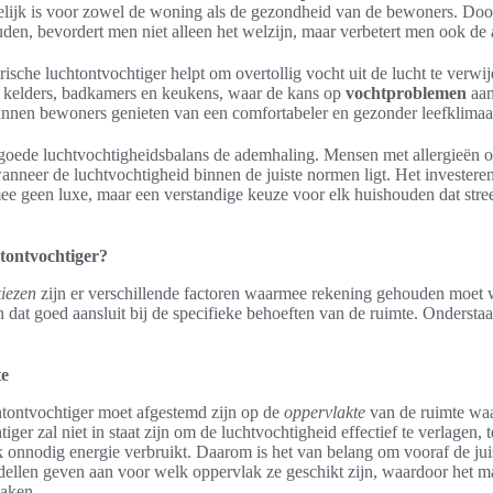
lijk is voor zowel de woning als de gezondheid van de bewoners. Doo
den, bevordert men niet alleen het welzijn, maar verbetert men ook de a
ische luchtontvochtiger helpt om overtollig vocht uit de lucht te verwij
ls kelders, badkamers en keukens, waar de kans op
vochtproblemen
aan
unnen bewoners genieten van een comfortabeler en gezonder leefklimaa
goede luchtvochtigheidsbalans de ademhaling. Mensen met allergieën 
anneer de luchtvochtigheid binnen de juiste normen ligt. Het investeren
mee geen luxe, maar een verstandige keuze voor elk huishouden dat stre
htontvochtiger?
kiezen
zijn er verschillende factoren waarmee rekening gehouden moet w
 dat goed aansluit bij de specifieke behoeften van de ruimte. Onderstaa
te
tontvochtiger moet afgestemd zijn op de
oppervlakte
van de ruimte waa
iger zal niet in staat zijn om de luchtvochtigheid effectief te verlagen, t
k onnodig energie verbruikt. Daarom is het van belang om vooraf de ju
ellen geven aan voor welk oppervlak ze geschikt zijn, waardoor het m
aken.