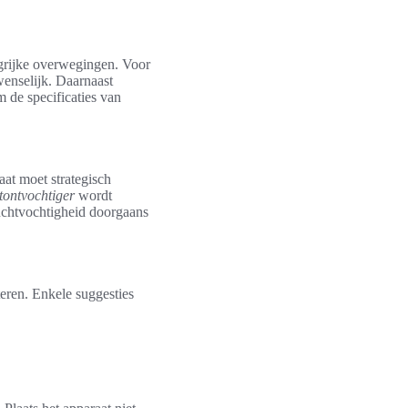
grijke overwegingen. Voor
enselijk. Daarnaast
 de specificaties van
aat moet strategisch
tontvochtiger
wordt
uchtvochtigheid doorgaans
teren. Enkele suggesties