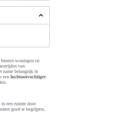
binnen woningen en
bestrijden van
et name belangrijk in
an een
luchtontvochtiger
ieu.
t
in een ruimte door
aten goed te begrijpen,