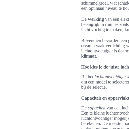
schimmelgroei, wat schade
een optimaal niveau te hou
De
werking
van een elektr
belangrijk in ruimtes zoa
lucht vochtig te maken, k
Bovendien bevordert een 
ervaren vaak verlichting w
luchtontvochtiger is daar
klimaat
.
Hoe kies je de juiste luc
Bij het
luchtontvochtiger 
om een model te selecteren
bij de selectie.
Capaciteit en oppervlak
De
capaciteit
van een luch
Een te kleine luchtontvocht
luchtontvochtiger mogelij
berekenen. De meeste mod
weloverwogen keuze te m