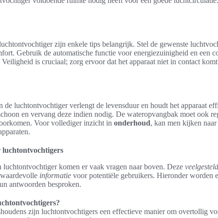
vochtiger voldoende ruimte nodig heeft voor een goede luchtcirculatie. 
uchtontvochtiger zijn enkele tips belangrijk. Stel de gewenste luchtvo
ort. Gebruik de automatische functie voor energiezuinigheid en een c
 Veiligheid is cruciaal; zorg ervoor dat het apparaat niet in contact kom
 de luchtontvochtiger verlengt de levensduur en houdt het apparaat effi
schoon en vervang deze indien nodig. De wateropvangbak moet ook re
orkomen. Voor vollediger inzicht in
onderhoud
, kan men kijken naa
apparaten.
 luchtontvochtigers
n luchtontvochtiger komen er vaak vragen naar boven. Deze
veelgestel
 waardevolle
informatie
voor potentiële gebruikers. Hieronder worden 
un antwoorden besproken.
luchtontvochtigers?
houdens zijn luchtontvochtigers een effectieve manier om overtollig vo