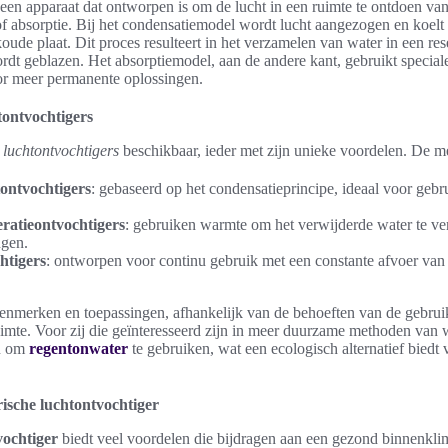
 een apparaat dat ontworpen is om de lucht in een ruimte te ontdoen va
f absorptie. Bij het condensatiemodel wordt lucht aangezogen en koelt 
oude plaat. Dit proces resulteert in het verzamelen van water in een rese
rdt geblazen. Het absorptiemodel, aan de andere kant, gebruikt special
oor meer permanente oplossingen.
tontvochtigers
 luchtontvochtigers
beschikbaar, ieder met zijn unieke voordelen. De m
ontvochtigers
: gebaseerd op het condensatieprincipe, ideaal voor gebr
ratieontvochtigers
: gebruiken warmte om het verwijderde water te v
ngen.
htigers
: ontworpen voor continu gebruik met een constante afvoer van 
 kenmerken en toepassingen, afhankelijk van de behoeften van de gebrui
mte. Voor zij die geïnteresseerd zijn in meer duurzame methoden van w
n om
regentonwater
te gebruiken, wat een ecologisch alternatief biedt
ische luchtontvochtiger
vochtiger
biedt veel voordelen die bijdragen aan een gezond binnenkli