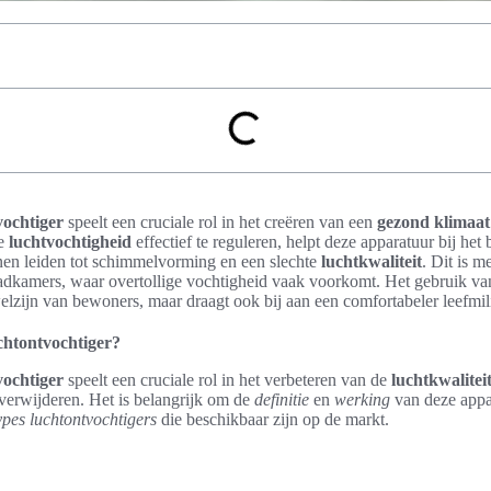
vochtiger
speelt een cruciale rol in het creëren van een
gezond klimaat
de
luchtvochtigheid
effectief te reguleren, helpt deze apparatuur bij het 
en leiden tot schimmelvorming en een slechte
luchtkwaliteit
. Dit is m
badkamers, waar overtollige vochtigheid vaak voorkomt. Het gebruik v
welzijn van bewoners, maar draagt ook bij aan een comfortabeler leefmil
uchtontvochtiger?
vochtiger
speelt een cruciale rol in het verbeteren van de
luchtkwalitei
 verwijderen. Het is belangrijk om de
definitie
en
werking
van deze appar
ypes luchtontvochtigers
die beschikbaar zijn op de markt.