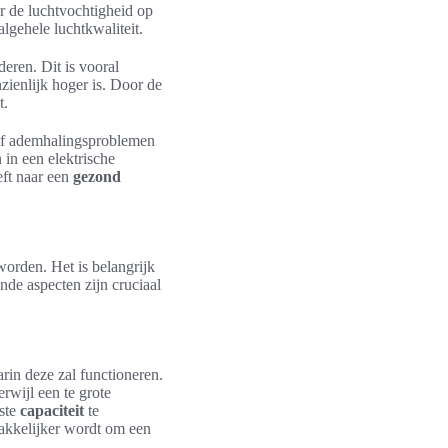
r de luchtvochtigheid op
lgehele luchtkwaliteit.
deren. Dit is vooral
zienlijk hoger is. Door de
t.
of ademhalingsproblemen
 in een elektrische
eft naar een
gezond
orden. Het is belangrijk
nde aspecten zijn cruciaal
rin deze zal functioneren.
erwijl een te grote
iste
capaciteit
te
akkelijker wordt om een