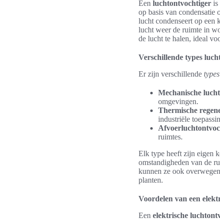
Een
luchtontvochtiger
is
op basis van condensatie o
lucht condenseert op een k
lucht weer de ruimte in wo
de lucht te halen, ideal v
Verschillende types luch
Er zijn verschillende
types
Mechanische lucht
omgevingen.
Thermische regene
industriële toepassi
Afvoerluchtontvoc
ruimtes.
Elk type heeft zijn eigen
omstandigheden van de rui
kunnen ze ook overwege
planten.
Voordelen van een elektr
Een
elektrische luchtont