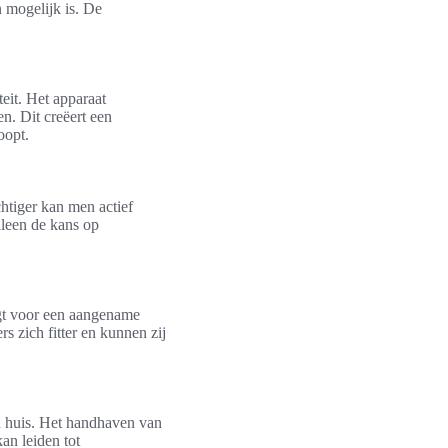
n mogelijk is. De
eit. Het apparaat
n. Dit creëert een
oopt.
htiger kan men actief
lleen de kans op
gt voor een aangename
 zich fitter en kunnen zij
 huis. Het handhaven van
kan leiden tot