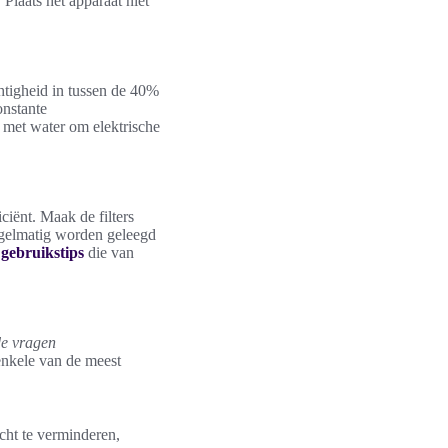
Plaats het apparaat niet
chtigheid in tussen de 40%
onstante
t met water om elektrische
ciënt. Maak de filters
gelmatig worden geleegd
r
gebruikstips
die van
de vragen
enkele van de meest
cht te verminderen,