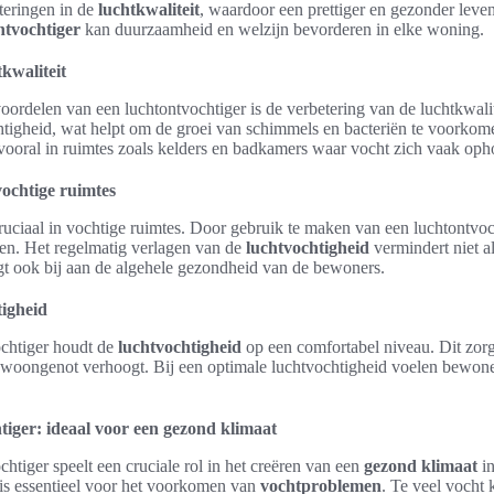
eteringen in de
luchtkwaliteit
, waardoor een prettiger en gezonder leve
ntvochtiger
kan duurzaamheid en welzijn bevorderen in elke woning.
kwaliteit
oordelen van een luchtontvochtiger is de verbetering van de luchtkwalit
htigheid, wat helpt om de groei van schimmels en bacteriën te voorkome
ooral in ruimtes zoals kelders en badkamers waar vocht zich vaak oph
vochtige ruimtes
ruciaal in vochtige ruimtes. Door gebruik te maken van een luchtontvoc
n. Het regelmatig verlagen van de
luchtvochtigheid
vermindert niet a
t ook bij aan de algehele gezondheid van de bewoners.
igheid
ochtiger houdt de
luchtvochtigheid
op een comfortabel niveau. Dit zor
 woongenot verhoogt. Bij een optimale luchtvochtigheid voelen bewoners
tiger: ideaal voor een gezond klimaat
chtiger speelt een cruciale rol in het creëren van een
gezond klimaat
in
 is essentieel voor het voorkomen van
vochtproblemen
. Te veel vocht 