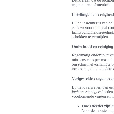
Denk eraan dat de luchtont
tegen muren of meubels.
Instellingen en veiligheid
Bij de
instellingen
van de l
en 60% voor optimaal comf
luchtvochtigheidsregeling.
schokken te vermijden.
Onderhoud en reiniging
Regelmatig
onderhoud
van
minstens eens per maand 
om schimmelvorming te vo
toepassing zijn op andere 
Veelgestelde vragen over
Bij het overwegen van ee
luchtontvochtigers
bieden
voorkomende vragen en h
Hoe effectief zijn 
Voor de meeste huis