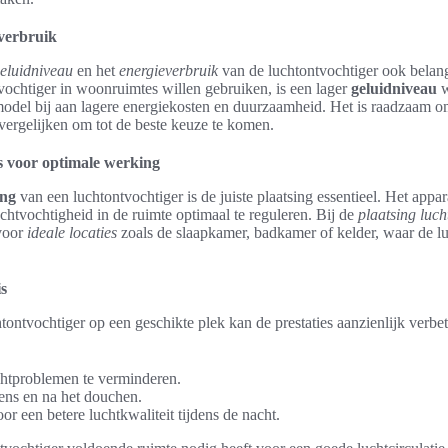
verbruik
eluidniveau
en het
energieverbruik
van de luchtontvochtiger ook belan
vochtiger in woonruimtes willen gebruiken, is een lager
geluidniveau
w
model bij aan lagere energiekosten en duurzaamheid. Het is raadzaam om
vergelijken om tot de beste keuze te komen.
ps voor optimale werking
ng
van een luchtontvochtiger is de juiste plaatsing essentieel. Het appar
chtvochtigheid in de ruimte optimaal te reguleren. Bij de
plaatsing luch
voor
ideale locaties
zoals de slaapkamer, badkamer of kelder, waar de l
is
htontvochtiger op een geschikte plek kan de prestaties aanzienlijk verbe
tproblemen te verminderen.
ens en na het douchen.
or een betere luchtkwaliteit tijdens de nacht.