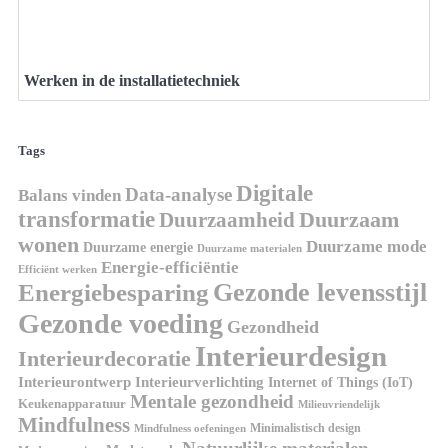
Werken in de installatietechniek
Tags
Digitale
Data-analyse
Balans vinden
transformatie
Duurzaamheid
Duurzaam
wonen
Duurzame mode
Duurzame energie
Duurzame materialen
Energie-efficiëntie
Efficiënt werken
Gezonde levensstijl
Energiebesparing
Gezonde voeding
Gezondheid
Interieurdesign
Interieurdecoratie
Interieurontwerp
Interieurverlichting
Internet of Things (IoT)
Mentale gezondheid
Keukenapparatuur
Milieuvriendelijk
Mindfulness
Minimalistisch design
Mindfulness oefeningen