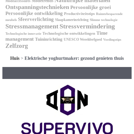
Natuurlijke materialen
Modetrends
Modeaccessoires
Ontspanningstechnieken
Persoonlijke groei
Persoonlijke ontwikkeling
Productiviteitstips
Ruimtebesparende
Sfeerverlichting
Slaapkamerinrichting
meubels
Slimme technologie
Stressmanagement
Stressvermindering
Time
Technologische ontwikkelingen
Technologische innovatie
management
Tuininrichting
UNESCO Werelderfgoed
Voedingstips
Zelfzorg
Huis
>
Elektrische yoghurtmaker: gezond genieten thuis