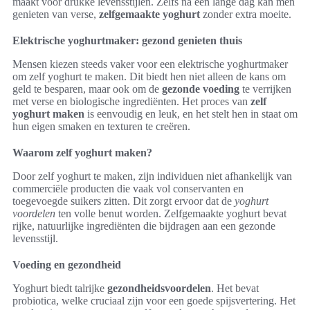
maakt voor drukke levensstijlen. Zelfs na een lange dag kan men
genieten van verse,
zelfgemaakte yoghurt
zonder extra moeite.
Elektrische yoghurtmaker: gezond genieten thuis
Mensen kiezen steeds vaker voor een elektrische yoghurtmaker
om zelf yoghurt te maken. Dit biedt hen niet alleen de kans om
geld te besparen, maar ook om de
gezonde voeding
te verrijken
met verse en biologische ingrediënten. Het proces van
zelf
yoghurt maken
is eenvoudig en leuk, en het stelt hen in staat om
hun eigen smaken en texturen te creëren.
Waarom zelf yoghurt maken?
Door zelf yoghurt te maken, zijn individuen niet afhankelijk van
commerciële producten die vaak vol conservanten en
toegevoegde suikers zitten. Dit zorgt ervoor dat de
yoghurt
voordelen
ten volle benut worden. Zelfgemaakte yoghurt bevat
rijke, natuurlijke ingrediënten die bijdragen aan een gezonde
levensstijl.
Voeding en gezondheid
Yoghurt biedt talrijke
gezondheidsvoordelen
. Het bevat
probiotica, welke cruciaal zijn voor een goede spijsvertering. Het