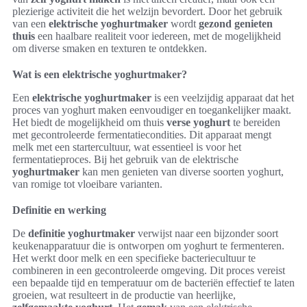
plezierige activiteit die het welzijn bevordert. Door het gebruik
van een
elektrische yoghurtmaker
wordt
gezond genieten
thuis
een haalbare realiteit voor iedereen, met de mogelijkheid
om diverse smaken en texturen te ontdekken.
Wat is een elektrische yoghurtmaker?
Een
elektrische yoghurtmaker
is een veelzijdig apparaat dat het
proces van yoghurt maken eenvoudiger en toegankelijker maakt.
Het biedt de mogelijkheid om thuis
verse yoghurt
te bereiden
met gecontroleerde fermentatiecondities. Dit apparaat mengt
melk met een startercultuur, wat essentieel is voor het
fermentatieproces. Bij het gebruik van de elektrische
yoghurtmaker
kan men genieten van diverse soorten yoghurt,
van romige tot vloeibare varianten.
Definitie en werking
De
definitie yoghurtmaker
verwijst naar een bijzonder soort
keukenapparatuur die is ontworpen om yoghurt te fermenteren.
Het werkt door melk en een specifieke bacteriecultuur te
combineren in een gecontroleerde omgeving. Dit proces vereist
een bepaalde tijd en temperatuur om de bacteriën effectief te laten
groeien, wat resulteert in de productie van heerlijke,