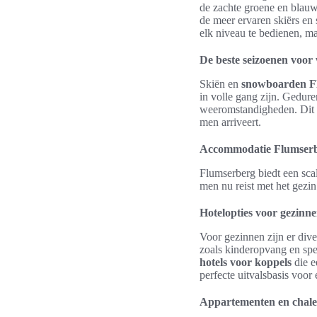
de zachte groene en blauwe
de meer ervaren skiërs en
elk niveau te bedienen, ma
De beste seizoenen voor
Skiën en
snowboarden F
in volle gang zijn. Gedur
weeromstandigheden. Dit 
men arriveert.
Accommodatie Flumserbe
Flumserberg biedt een sca
men nu reist met het gezin
Hotelopties voor gezinn
Voor gezinnen zijn er div
zoals kinderopvang en spe
hotels voor koppels
die e
perfecte uitvalsbasis voor
Appartementen en chalet