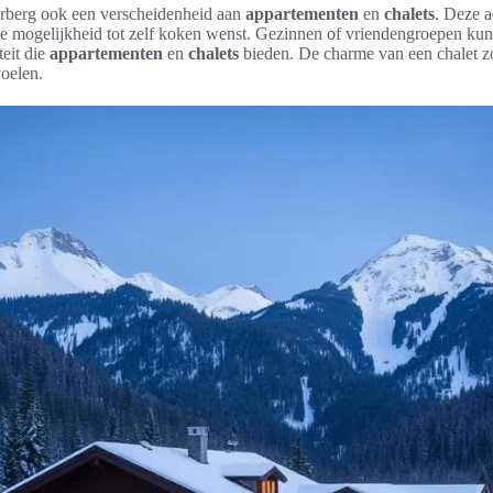
erberg ook een verscheidenheid aan
appartementen
en
chalets
. Deze a
de mogelijkheid tot zelf koken wenst. Gezinnen of vriendengroepen ku
teit die
appartementen
en
chalets
bieden. De charme van een chalet zo
voelen.