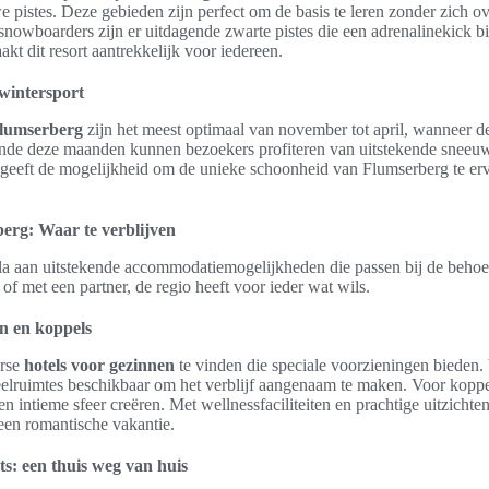
 pistes. Deze gebieden zijn perfect om de basis te leren zonder zich o
 snowboarders zijn er uitdagende zwarte pistes die een adrenalinekick 
akt dit resort aantrekkelijk voor iedereen.
 wintersport
lumserberg
zijn het meest optimaal van november tot april, wanneer 
ende deze maanden kunnen bezoekers profiteren van uitstekende sneeuw
geeft de mogelijkheid om de unieke schoonheid van Flumserberg te er
rg: Waar te verblijven
la aan uitstekende accommodatiemogelijkheden die passen bij de behoef
 of met een partner, de regio heeft voor ieder wat wils.
en en koppels
erse
hotels voor gezinnen
te vinden die speciale voorzieningen bieden. V
elruimtes beschikbaar om het verblijf aangenaam te maken. Voor koppel
en intieme sfeer creëren. Met wellnessfaciliteiten en prachtige uitzichte
 een romantische vakantie.
s: een thuis weg van huis