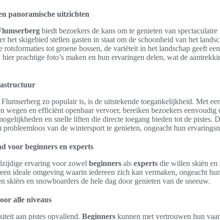
en panoramische uitzichten
Flumserberg
biedt bezoekers de kans om te genieten van spectaculaire 
r het skigebied stellen gasten in staat om de schoonheid van het landscha
otsformaties tot groene bossen, de variëteit in het landschap geeft ee
hier prachtige foto’s maken en hun ervaringen delen, wat de aantrekki
rastructuur
lumserberg zo populair is, is de uitstekende toegankelijkheid. Met e
n wegen en efficiënt openbaar vervoer, bereiken bezoekers eenvoudig d
ogelijkheden en snelle liften die directe toegang bieden tot de pistes.
 probleemloos van de wintersport te genieten, ongeacht hun ervaringsn
d voor beginners en experts
lzijdige ervaring voor zowel
beginners
als
experts
die willen skiën e
n een ideale omgeving waarin iedereen zich kan vermaken, ongeacht hu
n skiërs en snowboarders de hele dag door genieten van de sneeuw.
or alle niveaus
siteit aan pistes opvallend.
Beginners
kunnen met vertrouwen hun vaar