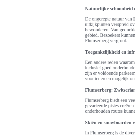
Natuurlijke schoonheid 
De ongerepte natuur van
uitkijkpunten verspreid ove
bewonderen. Van gedurfde r
gebied. Bezoekers kunnen 
Flumserberg vergroot.
Toegankelijkheid en inf
Een andere reden waarom F
inclusief goed onderhoude
zijn er voldoende parkeerm
voor iedereen mogelijk om
Flumserberg: Zwitserlan
Flumserberg biedt een vee
gevarieerde pistes creëre
onderhouden routes kunne
Skiën en snowboarden vo
In Flumserberg is de diver