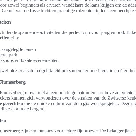
door zowel beginners als ervaren wandelaars de kans krijgen om de a
Geniet van de frisse lucht en prachtige uitzichten tijdens een heerlijke
teiten
chillende spannende activiteiten die perfect zijn voor jong en oud. Enke
teiten
zijn:
l aangelegde banen
ierenpark
kshops en lokale evenementen
zowel plezier als de mogelijkheid om samen herinneringen te creëren in
 Flumserberg
lumserberg omvat niet alleen prachtige natuur en sportieve activiteite
zoekers kunnen zich verwonderen over de smaken van de Zwitserse keuk
le gerechten
die de unieke cultuur van de regio weerspiegelen. Deze sf
lijke dag in de bergen.
ten
umserberg zijn een must-try voor iedere fijnproever. De belangerijkste s