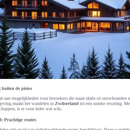
 buiten de pistes
at aan mogelijkheden voor bezoekers die naast skiën en snowboarden a
geving maakt het wandelen in
Zwitserland
tot een unieke ervaring. M
chappen, is er voor ieder wat wils.
: Prachtige routes
elen zijn er tal van indrukwekkende routes beschikbaar. Deze wandelp