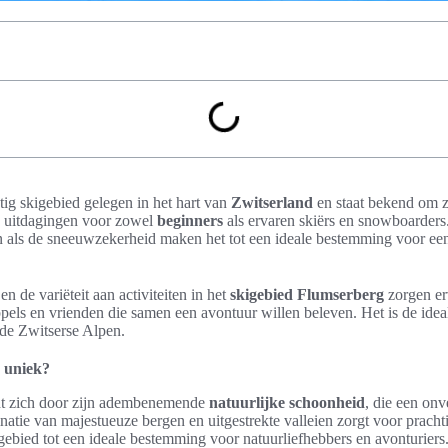
tig skigebied gelegen in het hart van
Zwitserland
en staat bekend om z
n uitdagingen voor zowel
beginners
als ervaren skiërs en snowboarder
 als de sneeuwzekerheid maken het tot een ideale bestemming voor een
en de variëteit aan activiteiten in het
skigebied Flumserberg
zorgen erv
pels en vrienden die samen een avontuur willen beleven. Het is de ideal
 de Zwitserse Alpen.
 uniek?
t zich door zijn adembenemende
natuurlijke schoonheid
, die een onv
atie van majestueuze bergen en uitgestrekte valleien zorgt voor prach
 gebied tot een ideale bestemming voor natuurliefhebbers en avonturiers