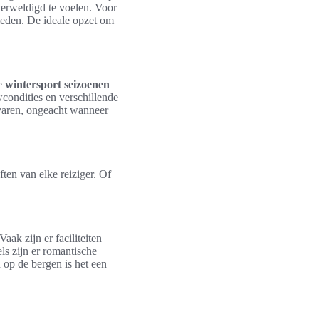
verweldigd te voelen. Voor
bieden. De ideale opzet om
de
wintersport seizoenen
condities en verschillende
varen, ongeacht wanneer
ten van elke reiziger. Of
aak zijn er faciliteiten
s zijn er romantische
n op de bergen is het een