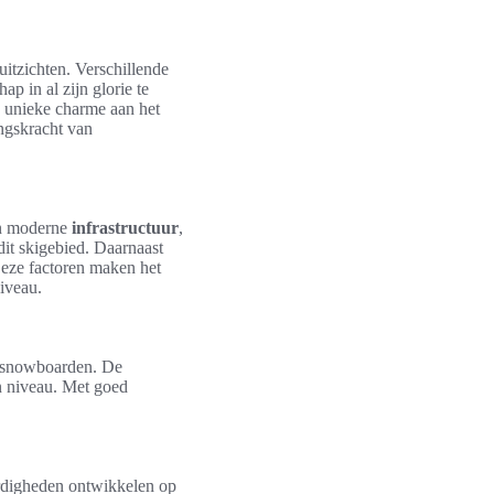
uitzichten. Verschillende
p in al zijn glorie te
n unieke charme aan het
ngskracht van
en moderne
infrastructuur
,
it skigebied. Daarnaast
 Deze factoren maken het
iveau.
n snowboarden. De
n niveau. Met goed
digheden ontwikkelen op