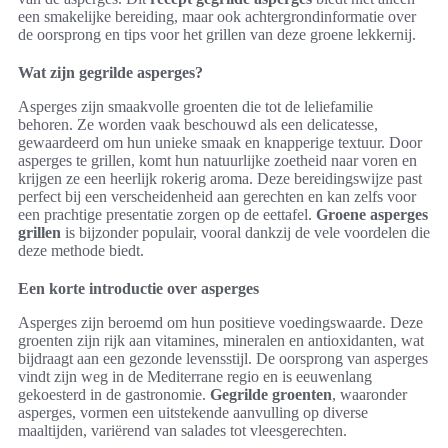
een smakelijke bereiding, maar ook achtergrondinformatie over
de oorsprong en tips voor het grillen van deze groene lekkernij.
Wat zijn gegrilde asperges?
Asperges zijn smaakvolle groenten die tot de leliefamilie
behoren. Ze worden vaak beschouwd als een delicatesse,
gewaardeerd om hun unieke smaak en knapperige textuur. Door
asperges te grillen, komt hun natuurlijke zoetheid naar voren en
krijgen ze een heerlijk rokerig aroma. Deze bereidingswijze past
perfect bij een verscheidenheid aan gerechten en kan zelfs voor
een prachtige presentatie zorgen op de eettafel.
Groene asperges
grillen
is bijzonder populair, vooral dankzij de vele voordelen die
deze methode biedt.
Een korte introductie over asperges
Asperges zijn beroemd om hun positieve voedingswaarde. Deze
groenten zijn rijk aan vitamines, mineralen en antioxidanten, wat
bijdraagt aan een gezonde levensstijl. De oorsprong van asperges
vindt zijn weg in de Mediterrane regio en is eeuwenlang
gekoesterd in de gastronomie.
Gegrilde groenten
, waaronder
asperges, vormen een uitstekende aanvulling op diverse
maaltijden, variërend van salades tot vleesgerechten.