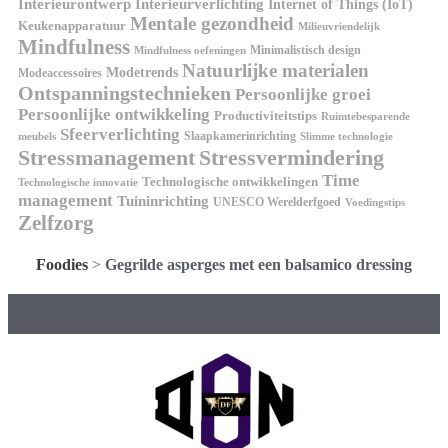
Interieurontwerp
Interieurverlichting
Internet of Things (IoT)
Mentale gezondheid
Keukenapparatuur
Milieuvriendelijk
Mindfulness
Minimalistisch design
Mindfulness oefeningen
Natuurlijke materialen
Modetrends
Modeaccessoires
Ontspanningstechnieken
Persoonlijke groei
Persoonlijke ontwikkeling
Productiviteitstips
Ruimtebesparende
Sfeerverlichting
Slaapkamerinrichting
meubels
Slimme technologie
Stressmanagement
Stressvermindering
Time
Technologische ontwikkelingen
Technologische innovatie
management
Tuininrichting
UNESCO Werelderfgoed
Voedingstips
Zelfzorg
Foodies
>
Gegrilde asperges met een balsamico dressing