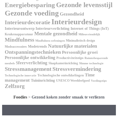
Gezonde levensstijl
Energiebesparing
Gezonde voeding
Gezondheid
Interieurdesign
Interieurdecoratie
Interieurontwerp
Interieurverlichting
Internet of Things (IoT)
Mentale gezondheid
Keukenapparatuur
Milieuvriendelijk
Mindfulness
Minimalistisch design
Mindfulness oefeningen
Natuurlijke materialen
Modetrends
Modeaccessoires
Ontspanningstechnieken
Persoonlijke groei
Persoonlijke ontwikkeling
Productiviteitstips
Ruimtebesparende
Sfeerverlichting
Slaapkamerinrichting
meubels
Slimme technologie
Stressmanagement
Stressvermindering
Time
Technologische ontwikkelingen
Technologische innovatie
management
Tuininrichting
UNESCO Werelderfgoed
Voedingstips
Zelfzorg
Foodies
>
Gezond koken zonder smaak te verliezen