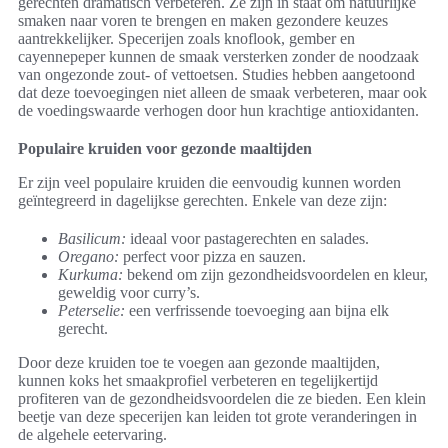
gerechten dramatisch verbeteren. Ze zijn in staat om natuurlijke
smaken naar voren te brengen en maken gezondere keuzes
aantrekkelijker. Specerijen zoals knoflook, gember en
cayennepeper kunnen de smaak versterken zonder de noodzaak
van ongezonde zout- of vettoetsen. Studies hebben aangetoond
dat deze toevoegingen niet alleen de smaak verbeteren, maar ook
de voedingswaarde verhogen door hun krachtige antioxidanten.
Populaire kruiden voor gezonde maaltijden
Er zijn veel populaire kruiden die eenvoudig kunnen worden
geïntegreerd in dagelijkse gerechten. Enkele van deze zijn:
Basilicum:
ideaal voor pastagerechten en salades.
Oregano:
perfect voor pizza en sauzen.
Kurkuma:
bekend om zijn gezondheidsvoordelen en kleur,
geweldig voor curry’s.
Peterselie:
een verfrissende toevoeging aan bijna elk
gerecht.
Door deze kruiden toe te voegen aan gezonde maaltijden,
kunnen koks het smaakprofiel verbeteren en tegelijkertijd
profiteren van de gezondheidsvoordelen die ze bieden. Een klein
beetje van deze specerijen kan leiden tot grote veranderingen in
de algehele eetervaring.