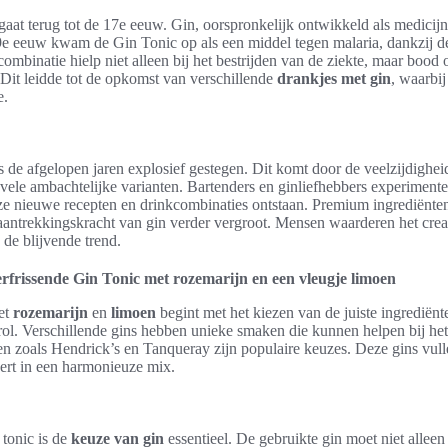
gaat terug tot de 17e eeuw. Gin, oorspronkelijk ontwikkeld als medicijn,
e eeuw kwam de Gin Tonic op als een middel tegen malaria, dankzij d
e combinatie hielp niet alleen bij het bestrijden van de ziekte, maar bo
 Dit leidde tot de opkomst van verschillende
drankjes met gin
, waarbi
e.
s de afgelopen jaren explosief gestegen. Dit komt door de veelzijdighei
ele ambachtelijke varianten. Bartenders en ginliefhebbers experiment
ze nieuwe recepten en drinkcombinaties ontstaan. Premium ingrediënten,
aantrekkingskracht van gin verder vergroot. Mensen waarderen het crea
 de blijvende trend.
erfrissende Gin Tonic met rozemarijn en een vleugje limoen
et
rozemarijn
en
limoen
begint met het kiezen van de juiste ingrediën
e rol. Verschillende gins hebben unieke smaken die kunnen helpen bij he
en zoals Hendrick’s en Tanqueray zijn populaire keuzes. Deze gins vul
eert in een harmonieuze mix.
 tonic is de
keuze van gin
essentieel. De gebruikte gin moet niet alleen