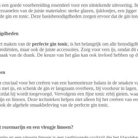
s een goede voorbereiding essentieel voor een uitstekende uitvoering. I
erzamelen van de juiste materialen: sterke glazen, ijsklontjes, een jigge
 de gin en tonic. Deze basisbenodigdheden zorgen ervoor dat de gin tonic
igdheden
het maken van de
perfecte gin tonic
, is het belangrijk om alle benodigd
ediënten, maar ook de juiste accessoires. Zorg voor vers ijs, omdat dit 
maak van de drank. De keuze van het glas kan ook invloed hebben op d
ken
n cruciaal voor het creëren van een harmonieuze balans in de smaken va
s met ijs, en schenk de gin er langzaam overheen, bij voorkeur in lagen
rdat hij wordt toegevoegd. Vervolgens een fijne tonic erbij gieten, wa
jn en limoen. Deze technieken helpen niet alleen bij het creëren van ee
ook de algehele smaakbeleving van de perfecte gin tonic.
t rozemarijn en een vleugje limoen?
jn en een vleugje limoen is een verfrissende cocktail die het klassiek