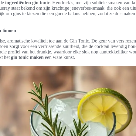
 de
ingrediënten gin tonic
. Hendrick’s, met zijn subtiele smaken van 
ueray staat bekend om zijn krachtige jeneverbes-smaak, die ook een ui
rijk om gins te kiezen die een goede balans hebben, zodat ze de smake
n limoen
se, aromatische kwaliteit toe aan de Gin Tonic. De geur van vers rozem
oen zorgt voor een verfrissende zuurheid, die de cocktail levendig hou
hele profiel van het drankje, waardoor elke slok nog aantrekkelijker w
kt het
gin tonic maken
een ware kunst.