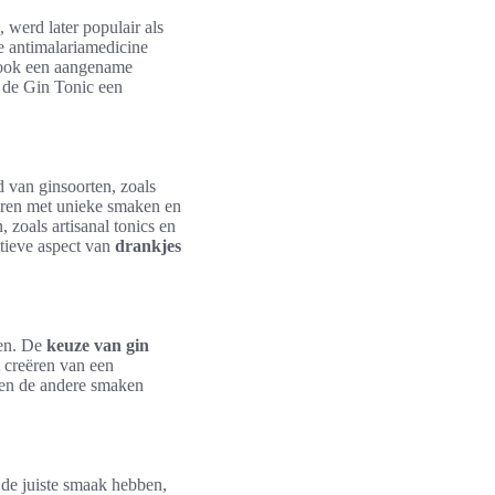
 werd later populair als
e antimalariamedicine
od ook een aangename
j de Gin Tonic een
d van ginsoorten, zoals
eren met unieke smaken en
 zoals artisanal tonics en
tieve aspect van
drankjes
ten. De
keuze van gin
t creëren van een
len de andere smaken
 de juiste smaak hebben,