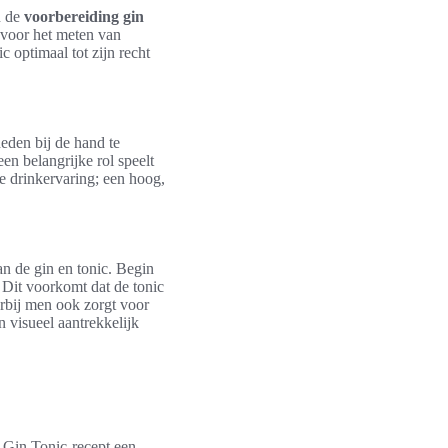
n de
voorbereiding gin
r voor het meten van
 optimaal tot zijn recht
heden bij de hand te
een belangrijke rol speelt
e drinkervaring; een hoog,
n de gin en tonic. Begin
. Dit voorkomt dat de tonic
arbij men ook zorgt voor
n visueel aantrekkelijk
e Gin Tonic-recept een