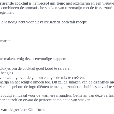
rissende cocktail
is het
recept gin tonic
met rozemarijn en een vleugje
n combineert de aromatische smaken van rozemarijn met de frisse zuur
legenheid.
die je nodig hebt voor dit
verfrissende cocktail
recept
:
emarijn
te maken, volg deze eenvoudige stappen:
sblokjes om de cocktail goed koud te serveren.
het glas.
 voorzichtig over de gin om een goede mix te creëren.
marijn en het schijfje limoen toe. Dit zal de smaken van de
drankjes me
t een lepel om de ingrediënten te mengen zonder de bubbles te veel te 
nvoudig en ideaal voor de warmere maanden. Genieten van deze verfriss
eer het zelf en ervaar de perfecte combinatie van smaken.
van de perfecte Gin Tonic