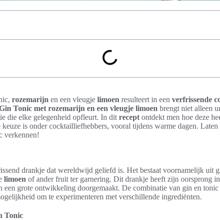
nic,
rozemarijn
en een vleugje
limoen
resulteert in een
verfrissende c
Gin Tonic met rozemarijn en een vleugje limoen
brengt niet alleen 
ie die elke gelegenheid opfleurt. In dit
recept
ontdekt men hoe deze hee
e keuze is onder cocktailliefhebbers, vooral tijdens warme dagen. Late
c verkennen!
issend drankje dat wereldwijd geliefd is. Het bestaat voornamelijk uit g
je
limoen
of ander fruit ter garnering. Dit drankje heeft zijn oorsprong 
en een grote ontwikkeling doorgemaakt. De combinatie van gin en ton
ogelijkheid om te experimenteren met verschillende ingrediënten.
n Tonic