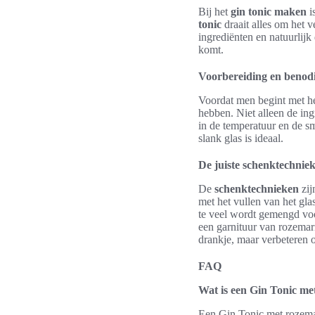
Bij het
gin tonic maken
i
tonic
draait alles om het v
ingrediënten en natuurlijk
komt.
Voorbereiding en benod
Voordat men begint met 
hebben. Niet alleen de ingr
in de temperatuur en de s
slank glas is ideaal.
De juiste schenktechnie
De
schenktechnieken
zij
met het vullen van het gla
te veel wordt gemengd voo
een garnituur van rozemari
drankje, maar verbeteren 
FAQ
Wat is een Gin Tonic me
Een Gin Tonic met rozemari