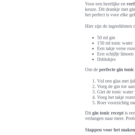
Voor een heerlijke en
verf
keuze. Dit drankje met gi
het perfect is voor elke ge
Hier zijn de ingrediënten 
50 ml gin
150 ml tonic water
Een takje verse roz
Een schijfje limoen
IJsblokjes
Om de
perfecte gin tonic
Vul een glas met ij
Voeg de gin toe aan 
Giet de tonic water
Voeg het takje roze
Roer voorzichtig me
Dit
gin tonic recept
is ee
verlangen naar meer. Prob
Stappen voor het maken 