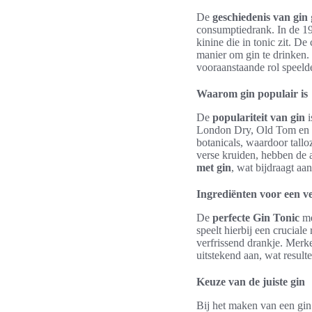
De
geschiedenis van gin
consumptiedrank. In de 19
kinine die in tonic zit. D
manier om gin te drinken.
vooraanstaande rol speeld
Waarom gin populair is
De
populariteit van gin
i
London Dry, Old Tom en v
botanicals, waardoor tallo
verse kruiden, hebben de 
met gin
, wat bijdraagt aan
Ingrediënten voor een v
De
perfecte Gin Tonic
m
speelt hierbij een crucial
verfrissend drankje. Merk
uitstekend aan, wat result
Keuze van de juiste gin
Bij het maken van een gin