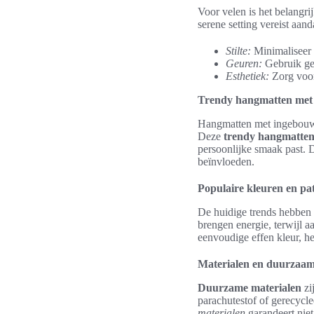
Voor velen is het belangr
serene setting vereist aan
Stilte:
Minimaliseer 
Geuren:
Gebruik geu
Esthetiek:
Zorg voor 
Trendy hangmatten met z
Hangmatten met ingebouwde
Deze
trendy hangmatte
persoonlijke smaak past.
beïnvloeden.
Populaire kleuren en pa
De huidige trends hebben 
brengen energie, terwijl a
eenvoudige effen kleur, he
Materialen en duurzaa
Duurzame materialen
zi
parachutestof of gerecyc
materialen
garandeert niet