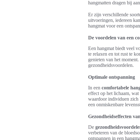
hangmatten dragen bij aan
Er zijn verschillende soor
uitvoeringen, iedereen kan 
hangmat voor een ontspan
De voordelen van een c
Een hangmat biedt veel vo
te relaxen en tot rust te 
genieten van het moment. H
gezondheidsvoordelen.
Optimale ontspanning
In een
comfortabele han
effect op het lichaam, wat
waardoor individuen zich 
een onmiskenbare levenssti
Gezondheidseffecten va
De
gezondheidsvoordele
verbeteren van de bloedso
ontspannen in een hangmat