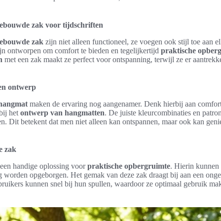
bouwde zak voor tijdschriften
gebouwde zak
zijn niet alleen functioneel, ze voegen ook stijl toe aan 
jn ontworpen om comfort te bieden en tegelijkertijd
praktische opber
n
met een zak maakt ze perfect voor ontspanning, terwijl ze er aantrekkel
 en ontwerp
 hangmat
maken de ervaring nog aangenamer. Denk hierbij aan comfort
bij het
ontwerp van hangmatten
. De juiste kleurcombinaties en pat
en. Dit betekent dat men niet alleen kan ontspannen, maar ook kan geni
e zak
een handige oplossing voor
praktische opbergruimte
. Hierin kunnen 
ilig worden opgeborgen. Het gemak van deze zak draagt bij aan een ong
ruikers kunnen snel bij hun spullen, waardoor ze optimaal gebruik mak