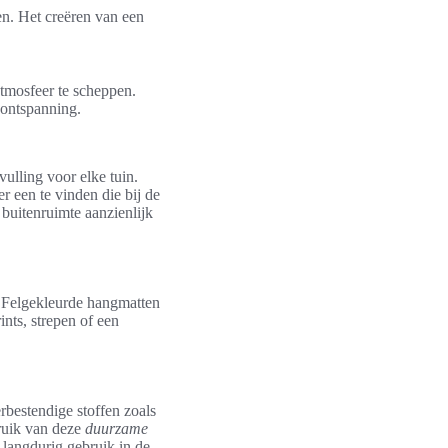
en. Het creëren van een
tmosfeer te scheppen.
 ontspanning.
lling voor elke tuin.
r een te vinden die bij de
 buitenruimte aanzienlijk
. Felgekleurde hangmatten
ints, strepen of een
bestendige stoffen zoals
ruik van deze
duurzame
 langdurig gebruik in de