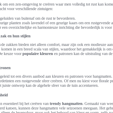
ijk om een zen-omgeving te creëren waar men volledig tot rust kan kom
dacht voor verschillende zintuigen:
geluiden van buitenaf om de rust te bevorderen.
rige planten zoals lavendel of een geurige kaars om een rustgevende a
een overzichtelijke en harmonieuze inrichting die bevorderlijk is voor
ak en hun stijlen
 zakken bieden niet alleen comfort, maar zijn ook een modieuze aanvu
n
komen in een breed scala van stijlen, waardoor het gemakkelijk is om e
 De keuze voor
populaire kleuren
en patronen kan de uitstraling van de
tronen
geleid tot een divers aanbod aan kleuren en patronen voor hangmatten
ardetinten een rustgevende sfeer creëren. Of men nu kiest voor florale pr
t juiste ontwerp kan de algehele sfeer van de tuin accentueren.
mheid
jn essentieel bij het creëren van
trendy hangmatten
. Gemaakt van weer
leerd katoen, kunnen deze hangmatten vele seizoenen meegaan. Het geb
 alleen de levensduur, maar ook het behoud van kleur en vorm, zelfs na