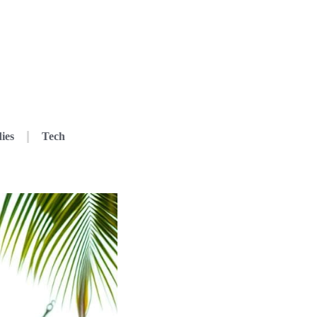
ies
Tech