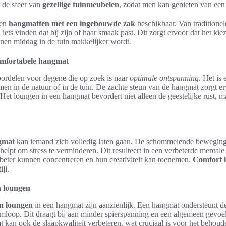
 de sfeer van
gezellige tuinmeubelen
, zodat men kan genieten van ee
ten
hangmatten met een ingebouwde zak
beschikbaar. Van traditionel
iets vinden dat bij zijn of haar smaak past. Dit zorgt ervoor dat het kie
nen middag in de tuin makkelijker wordt.
omfortabele hangmat
ordelen voor degene die op zoek is naar
optimale ontspanning
. Het is
komen in de natuur of in de tuin. De zachte steun van de hangmat zorgt 
et loungen in een hangmat bevordert niet alleen de geestelijke rust, ma
gmat
kan iemand zich volledig laten gaan. De schommelende beweging
 helpt om stress te verminderen. Dit resulteert in een verbeterde mental
beter kunnen concentreren en hun creativiteit kan toenemen.
Comfort i
jl.
n loungen
n loungen
in een hangmat zijn aanzienlijk. Een hangmat ondersteunt de
mloop. Dit draagt bij aan minder spierspanning en een algemeen gevoe
 kan ook de slaapkwaliteit verbeteren, wat cruciaal is voor het behou