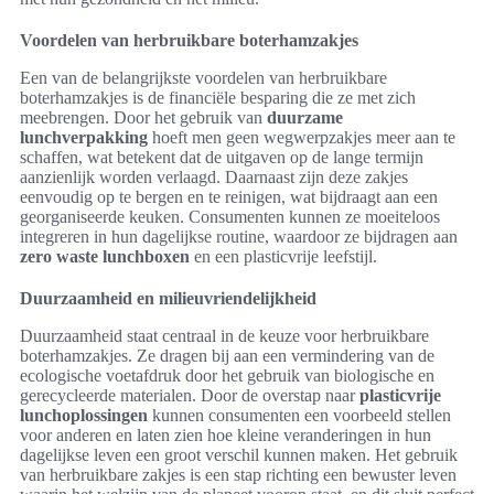
Voordelen van herbruikbare boterhamzakjes
Een van de belangrijkste voordelen van herbruikbare
boterhamzakjes is de financiële besparing die ze met zich
meebrengen. Door het gebruik van
duurzame
lunchverpakking
hoeft men geen wegwerpzakjes meer aan te
schaffen, wat betekent dat de uitgaven op de lange termijn
aanzienlijk worden verlaagd. Daarnaast zijn deze zakjes
eenvoudig op te bergen en te reinigen, wat bijdraagt aan een
georganiseerde keuken. Consumenten kunnen ze moeiteloos
integreren in hun dagelijkse routine, waardoor ze bijdragen aan
zero waste lunchboxen
en een plasticvrije leefstijl.
Duurzaamheid en milieuvriendelijkheid
Duurzaamheid staat centraal in de keuze voor herbruikbare
boterhamzakjes. Ze dragen bij aan een vermindering van de
ecologische voetafdruk door het gebruik van biologische en
gerecycleerde materialen. Door de overstap naar
plasticvrije
lunchoplossingen
kunnen consumenten een voorbeeld stellen
voor anderen en laten zien hoe kleine veranderingen in hun
dagelijkse leven een groot verschil kunnen maken. Het gebruik
van herbruikbare zakjes is een stap richting een bewuster leven