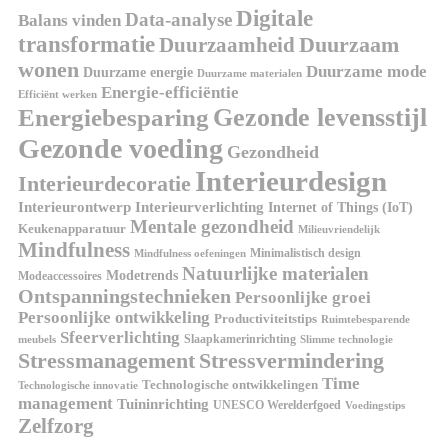
Digitale
Data-analyse
Balans vinden
transformatie
Duurzaamheid
Duurzaam
wonen
Duurzame mode
Duurzame energie
Duurzame materialen
Energie-efficiëntie
Efficiënt werken
Gezonde levensstijl
Energiebesparing
Gezonde voeding
Gezondheid
Interieurdesign
Interieurdecoratie
Interieurontwerp
Interieurverlichting
Internet of Things (IoT)
Mentale gezondheid
Keukenapparatuur
Milieuvriendelijk
Mindfulness
Minimalistisch design
Mindfulness oefeningen
Natuurlijke materialen
Modetrends
Modeaccessoires
Ontspanningstechnieken
Persoonlijke groei
Persoonlijke ontwikkeling
Productiviteitstips
Ruimtebesparende
Sfeerverlichting
Slaapkamerinrichting
meubels
Slimme technologie
Stressmanagement
Stressvermindering
Time
Technologische ontwikkelingen
Technologische innovatie
management
Tuininrichting
UNESCO Werelderfgoed
Voedingstips
Zelfzorg