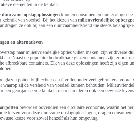
ratieve elementen in de keuken
e
duurzame opslagoplossingen
kunnen consumenten hun ecologische v
r gebruik van voedsel. Bij het kiezen van
milieuvriendelijke opbergp
ar dragen ze ook bij aan een duurzaamheidstrend die steeds belangrijk
gen en alternatieven
verstap naar milieuvriendelijke opties willen maken, zijn er diverse
du
baar. Naast de populaire herbruikbare glazen containers zijn er ook opti
he afbreekbare containers. Elk van deze oplossingen heeft zijn eigen u
oldoen.
 glazen potten blijft echter een favoriet onder veel gebruikers, voora
er waarop zij de versheid van voedsel kunnen behouden. Milieuvriendel
oor een georganiseerde keuken, maar stimuleren ook een bewuste levens
aarpotten
bevordert bovendien een circulaire economie, waarin het her
 te kiezen voor deze duurzame opslagoplossingen, dragen consumente
bewuste keuze voor zowel henzelf als hun omgeving.