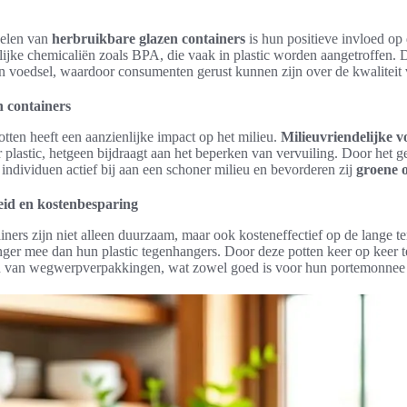
delen van
herbruikbare glazen containers
is hun positieve invloed o
elijke chemicaliën zoals BPA, die vaak in plastic worden aangetroffen. D
n voedsel, waardoor consumenten gerust kunnen zijn over de kwaliteit 
n containers
tten heeft een aanzienlijke impact op het milieu.
Milieuvriendelijke 
 plastic, hetgeen bijdraagt aan het beperken van vervuiling. Door het 
individuen actief bij aan een schoner milieu en bevorderen zij
groene 
id en kostenbesparing
iners zijn niet alleen duurzaam, maar ook kosteneffectief op de lange 
nger mee dan hun plastic tegenhangers. Door deze potten keer op keer 
 van wegwerpverpakkingen, wat zowel goed is voor hun portemonnee a