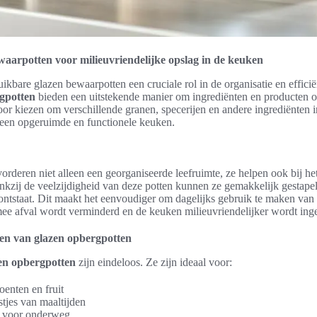
aarpotten voor milieuvriendelijke opslag in de keuken
ikbare glazen bewaarpotten een cruciale rol in de organisatie en effici
rgpotten
bieden een uitstekende manier om ingrediënten en producten ov
 kiezen om verschillende granen, specerijen en andere ingrediënten 
t een opgeruimde en functionele keuken.
orderen niet alleen een georganiseerde leefruimte, ze helpen ook bij het
nkzij de veelzijdigheid van deze potten kunnen ze gemakkelijk gestap
ontstaat. Dit maakt het eenvoudiger om dagelijks gebruik te maken van
ee afval wordt verminderd en de keuken milieuvriendelijker wordt inge
gen van glazen opbergpotten
en opbergpotten
zijn eindeloos. Ze zijn ideaal voor:
enten en fruit
tjes van maaltijden
s voor onderweg