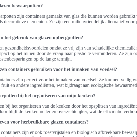
glazen bewaarpotten?
rpotten zijn containers gemaakt van glas die kunnen worden gebruikt 
ls decoratieve elementen. Ze zijn een milieuvriendelijk alternatief voor 
an het gebruik van glazen opbergpotten?
en gezondheidsvoordelen omdat ze vrij zijn van schadelijke chemicali
mpact op het milieu door de vraag naar plastic te verminderen. Ze zijn
kostenbesparingen op de lange termijn.
zen containers gebruiken voor het inmaken van voedsel?
ontainers zijn perfect voor het inmaken van voedsel. Ze kunnen veilig w
 fruit en andere ingrediënten, wat bijdraagt aan ecologische bewaarme
rpotten bij het organiseren van mijn keuken?
n bij het organiseren van de keuken door het opsplitsen van ingrediënt
door blijft de keuken netter en overzichtelijker, wat de efficiëntie verho
ieven voor herbruikbare glazen containers?
containers zijn er ook roestvrijstalen en biologisch afbreekbare bewaar