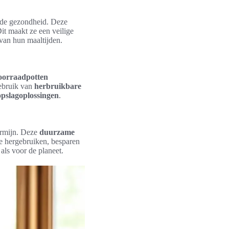
p de gezondheid. Deze
it maakt ze een veilige
van hun maaltijden.
voorraadpotten
gebruik van
herbruikbare
opslagoplossingen
.
termijn. Deze
duurzame
te hergebruiken, besparen
ls voor de planeet.