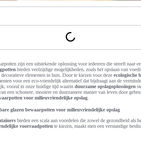
rpotten zijn een uitstekende oplossing voor iedereen die streeft naar 
rgpotten
bieden veelzijdige mogelijkheden, zoals het opslaan van voed
s decoratieve elementen in huis. Door te kiezen voor deze
ecologische
enten voor een eco-vriendelijk alternatief dat bijdraagt aan de verminde
ijk, vooral in onze huidige tijd waarin
duurzame opslagoplossingen
st
van een schonere, mooiere en duurzamere manier van leven door gebru
aarpotten voor milieuvriendelijke opslag
.
are glazen bewaarpotten voor milieuvriendelijke opslag
tainers
bieden een scala aan voordelen die zowel de gezondheid als h
endelijke voorraadpotten
te kiezen, maakt men een verstandige besli