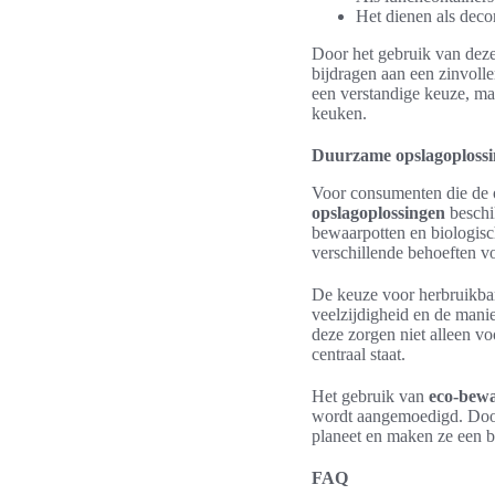
Het dienen als deco
Door het gebruik van dez
bijdragen aan een zinvolle
een verstandige keuze, ma
keuken.
Duurzame opslagoplossin
Voor consumenten die de o
opslagoplossingen
beschik
bewaarpotten en biologisc
verschillende behoeften v
De keuze voor herbruikbare
veelzijdigheid en de mani
deze zorgen niet alleen v
centraal staat.
Het gebruik van
eco-bew
wordt aangemoedigd. Door
planeet en maken ze een 
FAQ