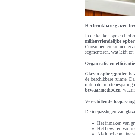
Herbruikbare glazen bew
In de keuken spelen herbru
milieuvriendelijke opbe
Consumenten kunnen ervoor
segmenteren, wat leidt to
Organisatie en efficiëntie
Glazen opbergpotten
bev
de beschikbare ruimte. Da
optimale ruimtebesparing 
bewaarmethoden
, waarm
Verschillende toepassin
De toepassingen van
glaz
Het inmaken van gro
Het bewaren van res
Als lunchcontainer