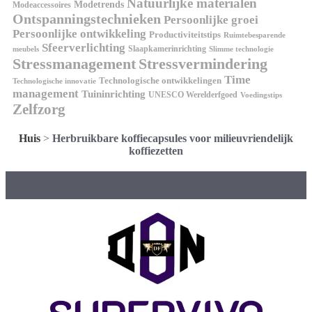
Natuurlijke materialen
Modetrends
Modeaccessoires
Ontspanningstechnieken
Persoonlijke groei
Persoonlijke ontwikkeling
Productiviteitstips
Ruimtebesparende
Sfeerverlichting
Slaapkamerinrichting
meubels
Slimme technologie
Stressmanagement
Stressvermindering
Time
Technologische ontwikkelingen
Technologische innovatie
management
Tuininrichting
UNESCO Werelderfgoed
Voedingstips
Zelfzorg
Huis
>
Herbruikbare koffiecapsules voor milieuvriendelijk
koffiezetten