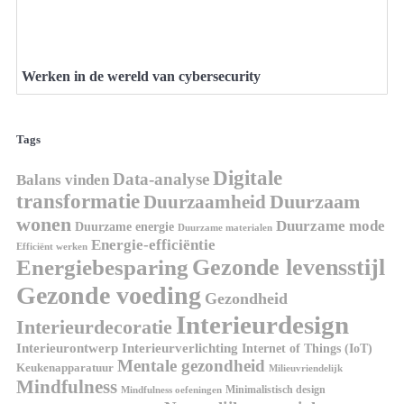
Werken in de wereld van cybersecurity
Tags
Digitale
Data-analyse
Balans vinden
transformatie
Duurzaamheid
Duurzaam
wonen
Duurzame mode
Duurzame energie
Duurzame materialen
Energie-efficiëntie
Efficiënt werken
Gezonde levensstijl
Energiebesparing
Gezonde voeding
Gezondheid
Interieurdesign
Interieurdecoratie
Interieurontwerp
Interieurverlichting
Internet of Things (IoT)
Mentale gezondheid
Keukenapparatuur
Milieuvriendelijk
Mindfulness
Minimalistisch design
Mindfulness oefeningen