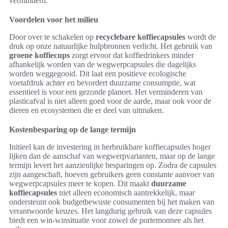
verminderd.
Voordelen voor het milieu
Door over te schakelen op
recyclebare koffiecapsules
wordt de
druk op onze natuurlijke hulpbronnen verlicht. Het gebruik van
groene koffiecups
zorgt ervoor dat koffiedrinkers minder
afhankelijk worden van de wegwerpcapsules die dagelijks
worden weggegooid. Dit laat een positieve ecologische
voetafdruk achter en bevordert duurzame consumptie, wat
essentieel is voor een gezonde planeet. Het verminderen van
plasticafval is niet alleen goed voor de aarde, maar ook voor de
dieren en ecosystemen die er deel van uitmaken.
Kostenbesparing op de lange termijn
Initieel kan de investering in herbruikbare koffiecapsules hoger
lijken dan de aanschaf van wegwerpvarianten, maar op de lange
termijn levert het aanzienlijke besparingen op. Zodra de capsules
zijn aangeschaft, hoeven gebruikers geen constante aanvoer van
wegwerpcapsules meer te kopen. Dit maakt
duurzame
koffiecapsules
niet alleen economisch aantrekkelijk, maar
ondersteunt ook budgetbewuste consumenten bij het maken van
verantwoorde keuzes. Het langdurig gebruik van deze capsules
biedt een win-winsituatie voor zowel de portemonnee als het