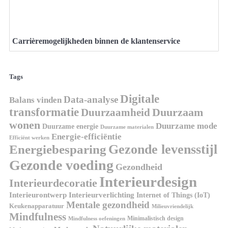
Carrièremogelijkheden binnen de klantenservice
Tags
Digitale
Data-analyse
Balans vinden
transformatie
Duurzaamheid
Duurzaam
wonen
Duurzame mode
Duurzame energie
Duurzame materialen
Energie-efficiëntie
Efficiënt werken
Gezonde levensstijl
Energiebesparing
Gezonde voeding
Gezondheid
Interieurdesign
Interieurdecoratie
Interieurontwerp
Interieurverlichting
Internet of Things (IoT)
Mentale gezondheid
Keukenapparatuur
Milieuvriendelijk
Mindfulness
Minimalistisch design
Mindfulness oefeningen