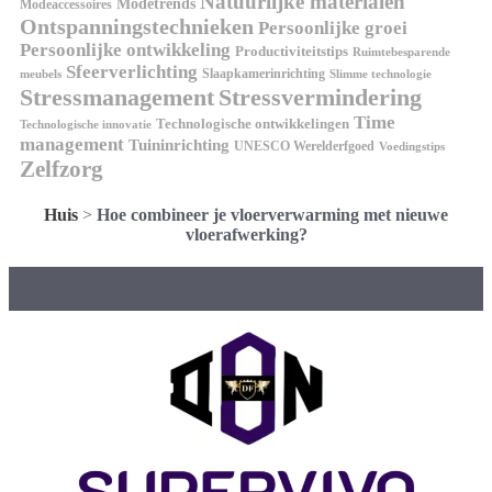
Natuurlijke materialen
Modetrends
Modeaccessoires
Ontspanningstechnieken
Persoonlijke groei
Persoonlijke ontwikkeling
Productiviteitstips
Ruimtebesparende
Sfeerverlichting
Slaapkamerinrichting
meubels
Slimme technologie
Stressmanagement
Stressvermindering
Time
Technologische ontwikkelingen
Technologische innovatie
management
Tuininrichting
UNESCO Werelderfgoed
Voedingstips
Zelfzorg
Huis
>
Hoe combineer je vloerverwarming met nieuwe
vloerafwerking?