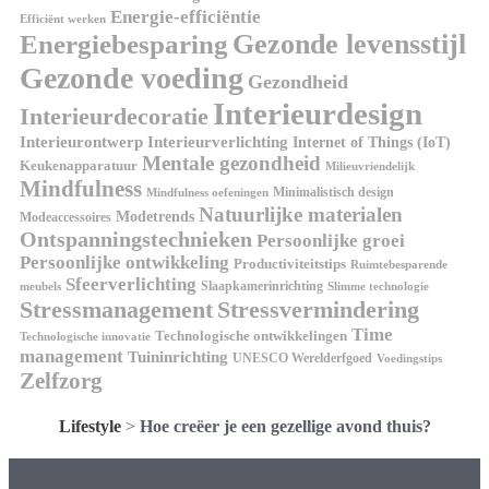
Energie-efficiëntie
Efficiënt werken
Energiebesparing
Gezonde levensstijl
Gezonde voeding
Gezondheid
Interieurdesign
Interieurdecoratie
Interieurontwerp
Interieurverlichting
Internet of Things (IoT)
Mentale gezondheid
Keukenapparatuur
Milieuvriendelijk
Mindfulness
Minimalistisch design
Mindfulness oefeningen
Natuurlijke materialen
Modetrends
Modeaccessoires
Ontspanningstechnieken
Persoonlijke groei
Persoonlijke ontwikkeling
Productiviteitstips
Ruimtebesparende
Sfeerverlichting
Slaapkamerinrichting
meubels
Slimme technologie
Stressmanagement
Stressvermindering
Time
Technologische ontwikkelingen
Technologische innovatie
management
Tuininrichting
UNESCO Werelderfgoed
Voedingstips
Zelfzorg
Lifestyle
>
Hoe creëer je een gezellige avond thuis?