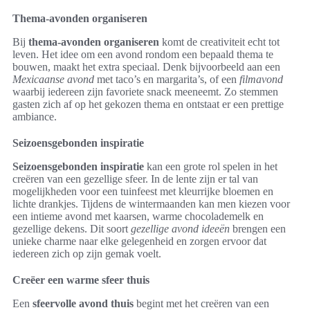
Thema-avonden organiseren
Bij
thema-avonden organiseren
komt de creativiteit echt tot
leven. Het idee om een avond rondom een bepaald thema te
bouwen, maakt het extra speciaal. Denk bijvoorbeeld aan een
Mexicaanse avond
met taco’s en margarita’s, of een
filmavond
waarbij iedereen zijn favoriete snack meeneemt. Zo stemmen
gasten zich af op het gekozen thema en ontstaat er een prettige
ambiance.
Seizoensgebonden inspiratie
Seizoensgebonden inspiratie
kan een grote rol spelen in het
creëren van een gezellige sfeer. In de lente zijn er tal van
mogelijkheden voor een tuinfeest met kleurrijke bloemen en
lichte drankjes. Tijdens de wintermaanden kan men kiezen voor
een intieme avond met kaarsen, warme chocolademelk en
gezellige dekens. Dit soort
gezellige avond ideeën
brengen een
unieke charme naar elke gelegenheid en zorgen ervoor dat
iedereen zich op zijn gemak voelt.
Creëer een warme sfeer thuis
Een
sfeervolle avond thuis
begint met het creëren van een