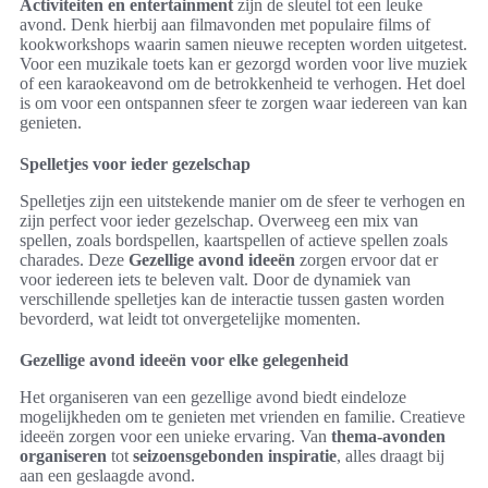
Activiteiten en entertainment
zijn de sleutel tot een leuke
avond. Denk hierbij aan filmavonden met populaire films of
kookworkshops waarin samen nieuwe recepten worden uitgetest.
Voor een muzikale toets kan er gezorgd worden voor live muziek
of een karaokeavond om de betrokkenheid te verhogen. Het doel
is om voor een ontspannen sfeer te zorgen waar iedereen van kan
genieten.
Spelletjes voor ieder gezelschap
Spelletjes zijn een uitstekende manier om de sfeer te verhogen en
zijn perfect voor ieder gezelschap. Overweeg een mix van
spellen, zoals bordspellen, kaartspellen of actieve spellen zoals
charades. Deze
Gezellige avond ideeën
zorgen ervoor dat er
voor iedereen iets te beleven valt. Door de dynamiek van
verschillende spelletjes kan de interactie tussen gasten worden
bevorderd, wat leidt tot onvergetelijke momenten.
Gezellige avond ideeën voor elke gelegenheid
Het organiseren van een gezellige avond biedt eindeloze
mogelijkheden om te genieten met vrienden en familie. Creatieve
ideeën zorgen voor een unieke ervaring. Van
thema-avonden
organiseren
tot
seizoensgebonden inspiratie
, alles draagt bij
aan een geslaagde avond.