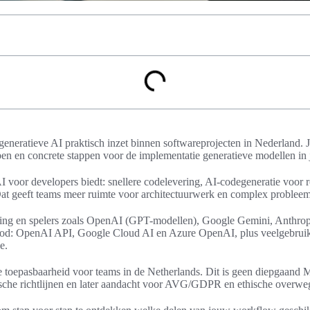
je generatieve AI praktisch inzet binnen softwareprojecten in Nederland. J
pen en concrete stappen voor de implementatie generatieve modellen in
I voor developers biedt: snellere codelevering, AI-codegeneratie voor 
 Dat geeft teams meer ruimte voor architectuurwerk en complex problee
ling en spelers zoals OpenAI (GPT-modellen), Google Gemini, Anthro
d: OpenAI API, Google Cloud AI en Azure OpenAI, plus veelgebruik
e.
he toepasbaarheid voor teams in de Netherlands. Dit is geen diepgaand 
ische richtlijnen en later aandacht voor AVG/GDPR en ethische overwe