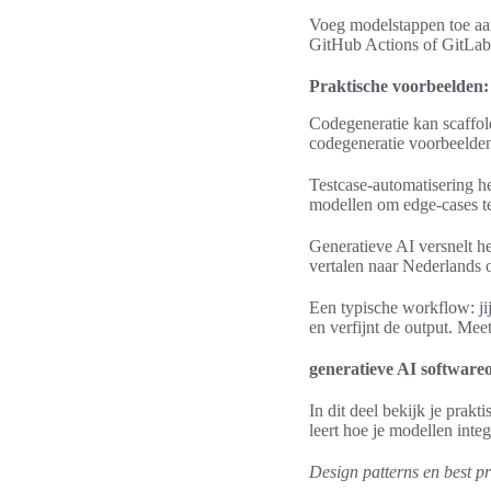
Voeg modelstappen toe aan 
GitHub Actions of GitLab 
Praktische voorbeelden:
Codegeneratie kan scaffol
codegeneratie voorbeelden
Testcase-automatisering he
modellen om edge-cases te
Generatieve AI versnelt 
vertalen naar Nederlands o
Een typische workflow: jij 
en verfijnt de output. Mee
generatieve AI software
In dit deel bekijk je prak
leert hoe je modellen integ
Design patterns en best pr