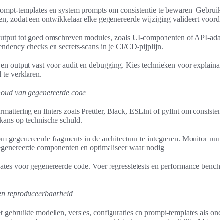
ompt-templates en system prompts om consistentie te bewaren. Gebruik
, zodat een ontwikkelaar elke gegenereerde wijziging valideert voorda
tput tot goed omschreven modules, zoals UI-componenten of API-adapt
dency checks en secrets-scans in je CI/CD-pijplijn.
en output vast voor audit en debugging. Kies technieken voor explaina
 te verklaren.
houd van gegenereerde code
mattering en linters zoals Prettier, Black, ESLint of pylint om consisten
 kans op technische schuld.
om gegenereerde fragments in de architectuur te integreren. Monitor run
egenereerde componenten en optimaliseer waar nodig.
ates voor gegenereerde code. Voer regressietests en performance bench
en reproduceerbaarheid
 gebruikte modellen, versies, configuraties en prompt-templates als on