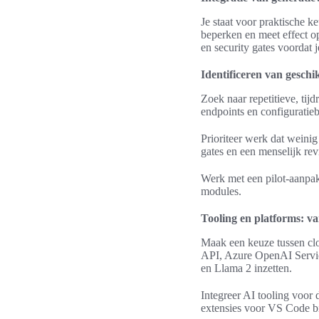
Je staat voor praktische ke
beperken en meet effect op 
en security gates voordat j
Identificeren van geschi
Zoek naar repetitieve, ti
endpoints en configuratie
Prioriteer werk dat weinig
gates en een menselijk re
Werk met een pilot-aanpak:
modules.
Tooling en platforms: va
Maak een keuze tussen clo
API, Azure OpenAI Servic
en Llama 2 inzetten.
Integreer AI tooling voor 
extensies voor VS Code bi