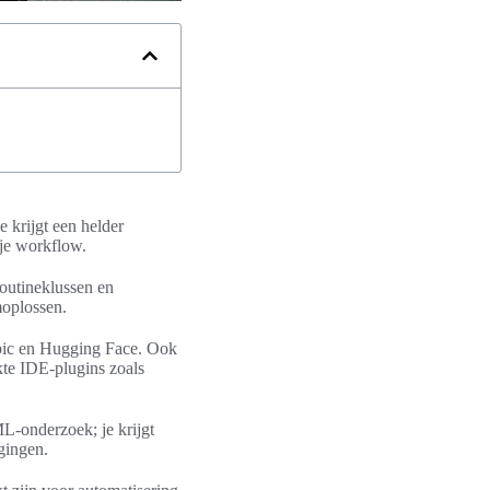
e krijgt een helder
 je workflow.
routineklussen en
moplossen.
pic en Hugging Face. Ook
te IDE-plugins zoals
ML-onderzoek; je krijgt
gingen.