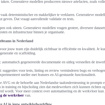
 taken. Generatieve modellen produceren nieuwe artefacten, zoals volled
 vaak deterministischer en makkelijker te verklaren. Generatieve modelle
 geven. Dat vraagt aanvullende validatie en tests.
pen ook uiteen. Generatieve modellen vragen grotere, diversere datasets
sten en infrastructuur binnen je organisatie.
elteams in Nederland
oor jouw team zijn duidelijk zichtbaar in efficiëntie en kwaliteit. Je ku
generatie en scaffolding.
: automatisch gegenereerde documentatie en uitleg versnellen de inwe
t: suggesties voor tests, linting en review verminderen bugs en verhog
xperimenteert sneller met features en AI-gestuurde functionaliteit.
 de AVG en de behoefte aan Nederlandse taalondersteuning in prompts 
n in training en bijscholing zien dat medewerkers zich kunnen richten op
rd wordt. Voor meer context over automatisering en de werkvloer kun j
ng de werkvloer
van.
eve AI in jouw ontwikkelworkflow