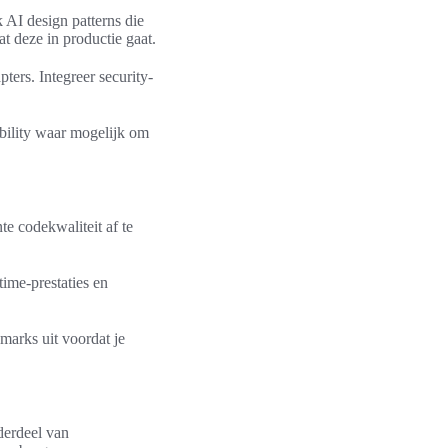
 AI design patterns die
t deze in productie gaat.
ers. Integreer security-
bility waar mogelijk om
te codekwaliteit af te
time-prestaties en
marks uit voordat je
derdeel van