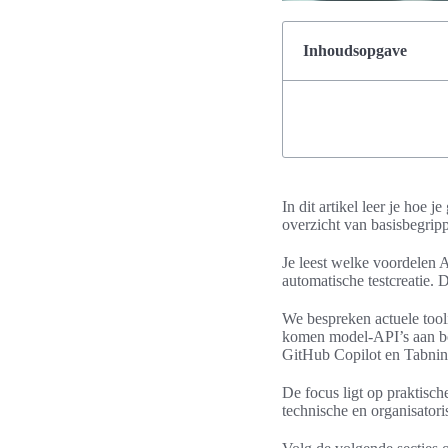
Inhoudsopgave
In dit artikel leer je hoe 
overzicht van basisbegrip
Je leest welke voordelen A
automatische testcreatie.
We bespreken actuele too
komen model-API’s aan bo
GitHub Copilot en Tabnin
De focus ligt op praktisc
technische en organisator