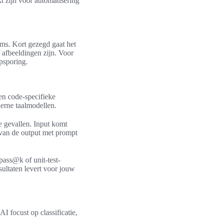
 zijn voor automatisering
ams. Kort gezegd gaat het
 afbeeldingen zijn. Voor
psporing.
 en code-specifieke
erne taalmodellen.
e gevallen. Input komt
g van de output met prompt
pass@k of unit-test-
sultaten levert voor jouw
AI focust op classificatie,