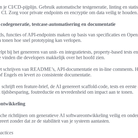
je CI/CD-pijplijn. Gebruik automatische testgeneratie, linting en stati
CI. Zorg voor private endpoints en encryptie om data veilig te houden.
 codegeneratie, testcase-automatisering en documentatie
ds, functies of API-endpoints maken op basis van specificaties en Ope
 tonen hoe snel prototyping kan verlopen.
lpt bij het genereren van unit- en integratietests, property-based tests 
 vinden die developers makkelijk over het hoofd zien.
het schrijven van README’s, API-documentatie en in-line comments. H
f Engels en levert zo consistente documentatie.
schrijft een feature-brief, de AI genereert scaffold-code, tests en eerste
t tijdsbesparing, foutreductie en tevredenheid om impact aan te tonen.
ontwikkeling
tische richtlijnen om generatieve AI softwareontwikkeling veilig en onder
reert zonder dat ze de stabiliteit van je systeem aantasten.
actices