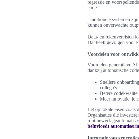
regressie en voorspellende
code.
Traditionele systemen zijn
kunnen onverwachte output
Data- en rekenvereisten lo
Dat heeft gevolgen voor ko
Voordelen voor ontwikk
Voordelen generatieve AI v
dankzij automatische code
Snellere onboarding
collega’s.
Betere codekwalitei
Meer innovatie: je e
Let op lokale eisen zoals
Organisaties die investere
routinewerk geautomatisee
beïnvloedt automatiseri
Integratie van generati