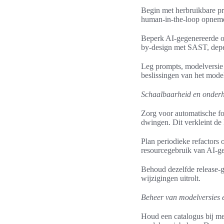
Begin met herbruikbare pr
human-in-the-loop opnemen
Beperk AI-gegenereerde ou
by-design met SAST, depen
Leg prompts, modelversie 
beslissingen van het model
Schaalbaarheid en onder
Zorg voor automatische for
dwingen. Dit verkleint de
Plan periodieke refactors 
resourcegebruik van AI-g
Behoud dezelfde release-g
wijzigingen uitrolt.
Beheer van modelversies 
Houd een catalogus bij met