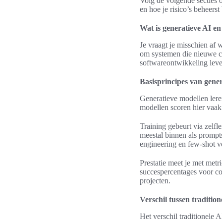
Volg de volgende secties 
en hoe je risico’s beheerst
Wat is generatieve AI e
Je vraagt je misschien af
om systemen die nieuwe co
softwareontwikkeling leve
Basisprincipes van gener
Generatieve modellen leren
modellen scoren hier vaak
Training gebeurt via zelfl
meestal binnen als prompts
engineering en few-shot v
Prestatie meet je met met
succespercentages voor cod
projecten.
Verschil tussen traditio
Het verschil traditionele A