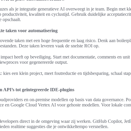
uzes als je integratie generatieve AI overweegt in je team. Begin met kle
productiviteit, kwaliteit en cyclustijd. Gebruik duidelijke acceptatiecr
e opschaalt.
kte taken voor automatisering
jdrovende taken met een hoge frequentie en laag risico. Denk aan boile
bestanden. Deze taken leveren vaak de snelste ROI op.
 impact heeft op beveiliging. Start met documentatie, comments en unit t
viewproces voor gegenereerde output.
 kies een klein project, meet foutreductie en tijdsbesparing, schaal sta
n API’s tot geïntegreerde IDE-plugins
udproviders en on-premise modellen op basis van data governance. Po
e en Google Cloud Vertex AI voor gehoste modellen. Voor lokale con
developers direct in de omgeving waar zij werken. GitHub Copilot, JetB
eden realtime suggesties die je ontwikkeltempo versnellen.