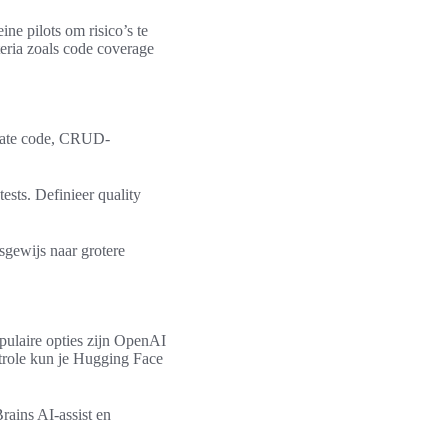
ine pilots om risico’s te
iteria zoals code coverage
rplate code, CRUD-
ests. Definieer quality
psgewijs naar grotere
pulaire opties zijn OpenAI
trole kun je Hugging Face
rains AI-assist en