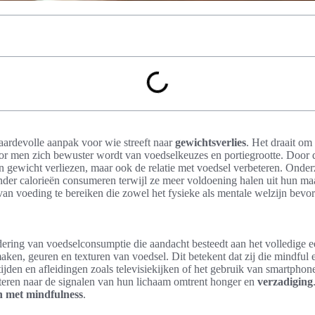
ardevolle aanpak voor wie streeft naar
gewichtsverlies
. Het draait om
or men zich bewuster wordt van voedselkeuzes en portiegrootte. Door 
en gewicht verliezen, maar ook de relatie met voedsel verbeteren. Onde
der calorieën consumeren terwijl ze meer voldoening halen uit hun maal
an voeding te bereiken die zowel het fysieke als mentale welzijn bevor
ering van voedselconsumptie die aandacht besteedt aan het volledige ee
ken, geuren en texturen van voedsel. Dit betekent dat zij die mindful e
ijden en afleidingen zoals televisiekijken of het gebruik van smartpho
steren naar de signalen van hun lichaam omtrent honger en
verzadiging
n met mindfulness
.