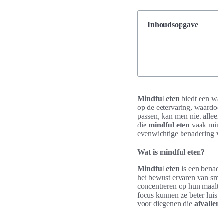
Inhoudsopgave
Mindful eten
biedt een wa
op de eetervaring, waardo
passen, kan men niet alle
die
mindful eten
vaak min
evenwichtige benadering v
Wat is mindful eten?
Mindful eten
is een benad
het bewust ervaren van sma
concentreren op hun maalt
focus kunnen ze beter lui
voor diegenen die
afvalle