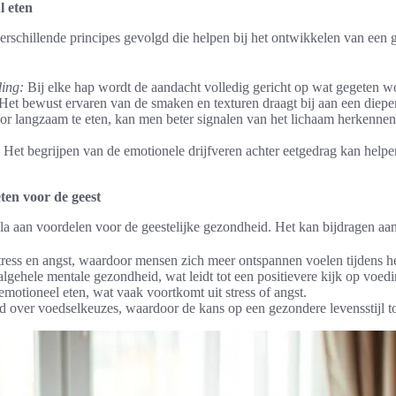
l eten
erschillende principes gevolgd die helpen bij het ontwikkelen van een 
ing:
Bij elke hap wordt de aandacht volledig gericht op wat gegeten w
Het bewust ervaren van de smaken en texturen draagt bij aan een diepe
r langzaam te eten, kan men beter signalen van het lichaam herkennen, 
Het begrijpen van de emotionele drijfveren achter eetgedrag kan help
ten voor de geest
ala aan voordelen voor de geestelijke gezondheid. Het kan bijdragen aan
ress en angst, waardoor mensen zich meer ontspannen voelen tijdens he
lgehele mentale gezondheid, wat leidt tot een positievere kijk op voedi
emotioneel eten, wat vaak voortkomt uit stress of angst.
d over voedselkeuzes, waardoor de kans op een gezondere levensstijl t