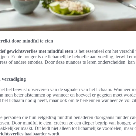
ereikt door mindful te eten
tief gewichtsverlies met mindful eten
is het essentieel om het verschil
ijpen. Echte honger is de lichamelijke behoefte aan voeding, terwijl e
stress of andere emoties. Door deze nuances te leren onderscheiden, k
 verzadiging
et het bewust observeren van de signalen van het lichaam. Wanneer m
an men beter afstemmen op wanneer en hoeveel er gegeten moet worden.
wat het lichaam nodig heeft, maar ook om te herkennen wanneer ze vol zit
e personen die hun eetgedrag mindful benaderen doorgaans minder cal
sen. Door mindful te eten, creëren ze een dieper begrip van honger, wa
akkelijker maakt. Dit leidt niet alleen tot lichamelijke voordelen, maar 
ichtsverlies
haalbaarder wordt.