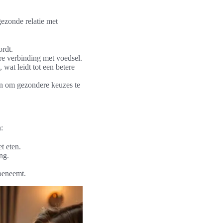
gezonde relatie met
ordt.
re verbinding met voedsel.
wat leidt tot een betere
en om gezondere keuzes te
:
t eten.
ng.
oeneemt.