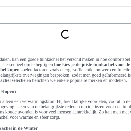
alen, kan een goede tuinkachel het verschil maken in hoe comfortabel 
 is essentieel om te begrijpen
hoe kies je de juiste tuinkachel voor de
chel kopen
spelen factoren zoals energie-efficiëntie, ontwerp en function
belangrijkste overwegingen besproken, zodat men goed geïnformeerd i
achel selectie
en belichten we enkele populaire merken en modellen.
l Kopen?
 alleen een verwarmingsbron. Hij biedt talrijke voordelen, vooral in de
geving is een van de belangrijkste redenen om te kiezen voor een tuin
dens koude avonden is voor veel mensen aantrekkelijk. Zo kan men met v
chel voor warmte en sfeer zorgt.
achel in de Winter