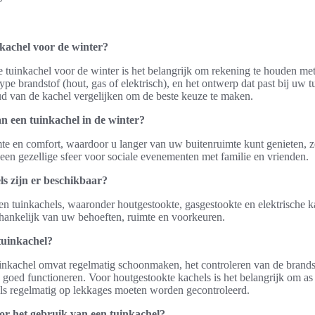
inkachel voor de winter?
te tuinkachel voor de winter is het belangrijk om rekening te houden met
ype brandstof (hout, gas of elektrisch), en het ontwerp dat past bij uw 
oud van de kachel vergelijken om de beste keuze te maken.
n een tuinkachel in de winter?
te en comfort, waardoor u langer van uw buitenruimte kunt genieten, z
een gezellige sfeer voor sociale evenementen met familie en vrienden.
ls zijn er beschikbaar?
ten tuinkachels, waaronder houtgestookte, gasgestookte en elektrische ka
fhankelijk van uw behoeften, ruimte en voorkeuren.
tuinkachel?
nkachel omvat regelmatig schoonmaken, het controleren van de brands
 goed functioneren. Voor houtgestookte kachels is het belangrijk om as 
els regelmatig op lekkages moeten worden gecontroleerd.
voor het gebruik van een tuinkachel?