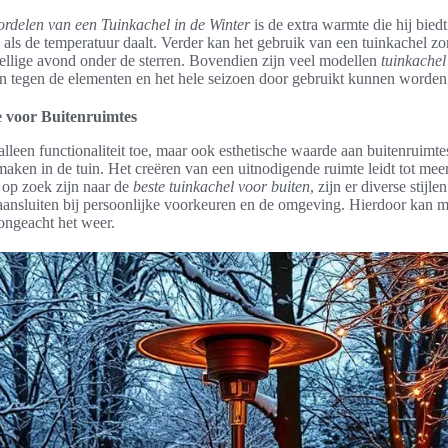
ordelen van een Tuinkachel in de Winter
is de extra warmte die hij bied
s als de temperatuur daalt. Verder kan het gebruik van een tuinkachel z
zellige avond onder de sterren. Bovendien zijn veel modellen
tuinkachel
ijn tegen de elementen en het hele seizoen door gebruikt kunnen worden
 voor Buitenruimtes
alleen functionaliteit toe, maar ook esthetische waarde aan buitenruim
aken in de tuin. Het creëren van een uitnodigende ruimte leidt tot meer 
 op zoek zijn naar de
beste tuinkachel voor buiten
, zijn er diverse stijl
aansluiten bij persoonlijke voorkeuren en de omgeving. Hierdoor kan m
 ongeacht het weer.