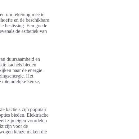
cten om rekening mee te
ehoefte en de beschikbare
 de beslissing. Een goede
evenals de esthetiek van
 van duurzaamheid en
okte kachels bieden
kijken naar de energie-
mingsenergie. Het
e uiteindelijke keuze,
te kachels zijn populair
pties bieden. Elektrische
eft zijn eigen voordelen
t zijn voor de
verwogen keuze maken die