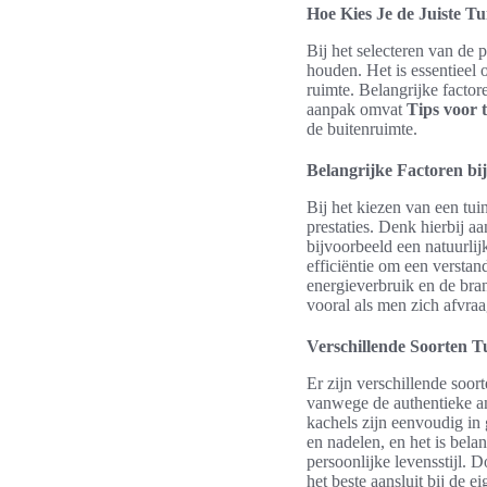
Hoe Kies Je de Juiste T
Bij het selecteren van de 
houden. Het is essentieel 
ruimte. Belangrijke factor
aanpak omvat
Tips voor t
de buitenruimte.
Belangrijke Factoren bij
Bij het kiezen van een tu
prestaties. Denk hierbij a
bijvoorbeeld een natuurlij
efficiëntie om een versta
energieverbruik en de brand
vooral als men zich afvraa
Verschillende Soorten T
Er zijn verschillende soor
vanwege de authentieke am
kachels zijn eenvoudig in 
en nadelen, en het is bel
persoonlijke levensstijl.
het beste aansluit bij de 