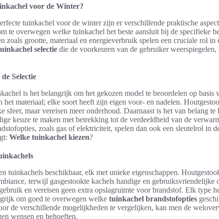
uinkachel voor de Winter?
perfecte tuinkachel voor de winter zijn er verschillende praktische aspe
om te overwegen welke tuinkachel het beste aansluit bij de specifieke b
en zoals grootte, materiaal en energieverbruik spelen een cruciale rol in
uinkachel selectie
die de voorkeuren van de gebruiker weerspiegelen, 
 de Selectie
inkachel is het belangrijk om het gekozen model te beoordelen op basis
an het materiaal; elke soort heeft zijn eigen voor- en nadelen. Houtgesto
ke sfeer, maar vereisen meer onderhoud. Daarnaast is het van belang te 
ndige keuze te maken met betrekking tot de verdeeldheid van de verwar
stofopties, zoals gas of elektriciteit, spelen dan ook een sleutelrol in d
gt:
Welke tuinkachel kiezen
?
uinkachels
ten tuinkachels beschikbaar, elk met unieke eigenschappen. Houtgestook
biance, terwijl gasgestookte kachels handige en gebruiksvriendelijke o
gebruik en vereisen geen extra opslagruimte voor brandstof. Elk type he
angrijk om goed te overwegen welke
tuinkachel brandstofopties
geschik
 Door de verschillende mogelijkheden te vergelijken, kan men de welo
eigen wensen en behoeften.