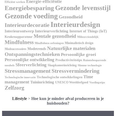
Energie-efficiëntie
Efficiënt werken
Gezonde levensstijl
Energiebesparing
Gezonde voeding
Gezondheid
Interieurdesign
Interieurdecoratie
Interieurontwerp
Interieurverlichting
Internet of Things (IoT)
Mentale gezondheid
Keukenapparatuur
Milieuvriendelijk
Mindfulness
Minimalistisch design
Mindfulness oefeningen
Natuurlijke materialen
Modetrends
Modeaccessoires
Ontspanningstechnieken
Persoonlijke groei
Persoonlijke ontwikkeling
Productiviteitstips
Ruimtebesparende
Sfeerverlichting
Slaapkamerinrichting
meubels
Slimme technologie
Stressmanagement
Stressvermindering
Time
Technologische ontwikkelingen
Technologische innovatie
management
Tuininrichting
UNESCO Werelderfgoed
Voedingstips
Zelfzorg
Lifestyle
>
Hoe kun je minder afval produceren in je
huishouden?