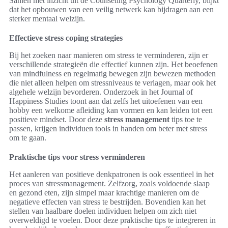
Samen met inzicht uit de Counseling Psychology Quarterly, blijkt
dat het opbouwen van een veilig netwerk kan bijdragen aan een
sterker mentaal welzijn.
Effectieve stress coping strategies
Bij het zoeken naar manieren om stress te verminderen, zijn er
verschillende strategieën die effectief kunnen zijn. Het beoefenen
van mindfulness en regelmatig bewegen zijn bewezen methoden
die niet alleen helpen om stressniveaus te verlagen, maar ook het
algehele welzijn bevorderen. Onderzoek in het Journal of
Happiness Studies toont aan dat zelfs het uitoefenen van een
hobby een welkome afleiding kan vormen en kan leiden tot een
positieve mindset. Door deze
stress management
tips toe te
passen, krijgen individuen tools in handen om beter met stress
om te gaan.
Praktische tips voor stress verminderen
Het aanleren van positieve denkpatronen is ook essentieel in het
proces van stressmanagement. Zelfzorg, zoals voldoende slaap
en gezond eten, zijn simpel maar krachtige manieren om de
negatieve effecten van stress te bestrijden. Bovendien kan het
stellen van haalbare doelen individuen helpen om zich niet
overweldigd te voelen. Door deze praktische tips te integreren in