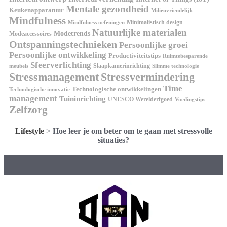
Mentale gezondheid
Keukenapparatuur
Milieuvriendelijk
Mindfulness
Minimalistisch design
Mindfulness oefeningen
Natuurlijke materialen
Modetrends
Modeaccessoires
Ontspanningstechnieken
Persoonlijke groei
Persoonlijke ontwikkeling
Productiviteitstips
Ruimtebesparende
Sfeerverlichting
Slaapkamerinrichting
meubels
Slimme technologie
Stressmanagement
Stressvermindering
Time
Technologische ontwikkelingen
Technologische innovatie
management
Tuininrichting
UNESCO Werelderfgoed
Voedingstips
Zelfzorg
Lifestyle
>
Hoe leer je om beter om te gaan met stressvolle
situaties?