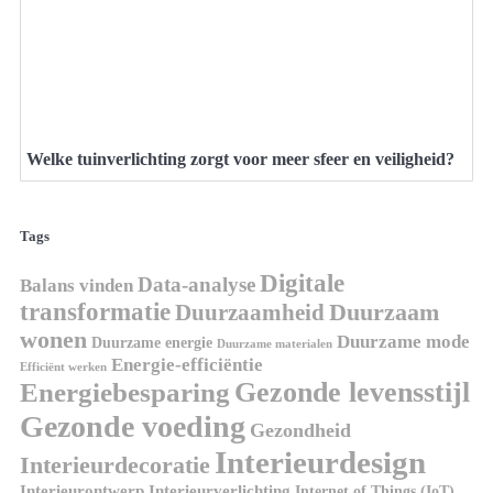
Welke tuinverlichting zorgt voor meer sfeer en veiligheid?
Tags
Digitale
Data-analyse
Balans vinden
transformatie
Duurzaamheid
Duurzaam
wonen
Duurzame mode
Duurzame energie
Duurzame materialen
Energie-efficiëntie
Efficiënt werken
Gezonde levensstijl
Energiebesparing
Gezonde voeding
Gezondheid
Interieurdesign
Interieurdecoratie
Interieurontwerp
Interieurverlichting
Internet of Things (IoT)