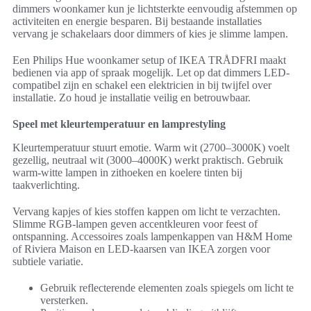
dimmers woonkamer kun je lichtsterkte eenvoudig afstemmen op
activiteiten en energie besparen. Bij bestaande installaties
vervang je schakelaars door dimmers of kies je slimme lampen.
Een Philips Hue woonkamer setup of IKEA TRÅDFRI maakt
bedienen via app of spraak mogelijk. Let op dat dimmers LED-
compatibel zijn en schakel een elektricien in bij twijfel over
installatie. Zo houd je installatie veilig en betrouwbaar.
Speel met kleurtemperatuur en lamprestyling
Kleurtemperatuur stuurt emotie. Warm wit (2700–3000K) voelt
gezellig, neutraal wit (3000–4000K) werkt praktisch. Gebruik
warm-witte lampen in zithoeken en koelere tinten bij
taakverlichting.
Vervang kapjes of kies stoffen kappen om licht te verzachten.
Slimme RGB-lampen geven accentkleuren voor feest of
ontspanning. Accessoires zoals lampenkappen van H&M Home
of Riviera Maison en LED-kaarsen van IKEA zorgen voor
subtiele variatie.
Gebruik reflecterende elementen zoals spiegels om licht te
versterken.