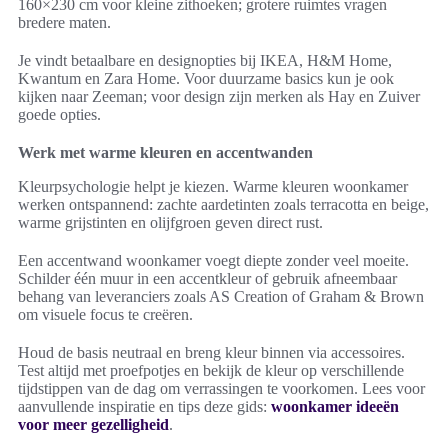
160×230 cm voor kleine zithoeken; grotere ruimtes vragen
bredere maten.
Je vindt betaalbare en designopties bij IKEA, H&M Home,
Kwantum en Zara Home. Voor duurzame basics kun je ook
kijken naar Zeeman; voor design zijn merken als Hay en Zuiver
goede opties.
Werk met warme kleuren en accentwanden
Kleurpsychologie helpt je kiezen. Warme kleuren woonkamer
werken ontspannend: zachte aardetinten zoals terracotta en beige,
warme grijstinten en olijfgroen geven direct rust.
Een accentwand woonkamer voegt diepte zonder veel moeite.
Schilder één muur in een accentkleur of gebruik afneembaar
behang van leveranciers zoals AS Creation of Graham & Brown
om visuele focus te creëren.
Houd de basis neutraal en breng kleur binnen via accessoires.
Test altijd met proefpotjes en bekijk de kleur op verschillende
tijdstippen van de dag om verrassingen te voorkomen. Lees voor
aanvullende inspiratie en tips deze gids:
woonkamer ideeën
voor meer gezelligheid
.