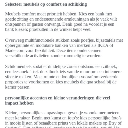
Selecteer meubels op comfort en schikking
Meubels comfort moet prioriteit hebben. Kies een bank met
goede zitting en ondersteunende armleuningen als je vaak wilt
ontspannen of gasten ontvangt. Denk goed na voordat je een
bank kiezen; proefzitten in de winkel helpt veel.
Overweeg multifunctionele stukken zoals poefjes, bijzettafels met
opbergruimte en modulaire banken van merken als IKEA of
Made.com voor flexibiliteit. Deze items ondersteunen
verschillende activiteiten zonder rommelig te worden.
Schik meubels zodat er duidelijke zones ontstaan: een zithoek,
een leeshoek. Trek de zithoek iets van de muur om een intiemere
sfeer te maken. Meet ruimte en looplijnen vooraf om verkeerde
proporties te voorkomen en kies meubels die qua schaal bij de
kamer passen.
persoonlijke accenten en kleine veranderingen die veel
impact hebben
Kleine, persoonlijke aanpassingen geven je woonkamer meteen
meer karakter. Begin met kunst en foto’s: kies persoonlijke foto’s
in mooie lijsten of betaalbare prints van lokale makers op Etsy of