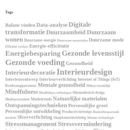
Tags
Digitale
Data-analyse
Balans vinden
transformatie
Duurzaamheid
Duurzaam
wonen
Duurzame mode
Duurzame energie
Duurzame materialen
Energie-efficiëntie
Efficiënt werken
Gezonde levensstijl
Energiebesparing
Gezonde voeding
Gezondheid
Interieurdesign
Interieurdecoratie
Interieurontwerp
Interieurverlichting
Internet of Things (IoT)
Mentale gezondheid
Keukenapparatuur
Milieuvriendelijk
Mindfulness
Minimalistisch design
Mindfulness oefeningen
Natuurlijke materialen
Modetrends
Modeaccessoires
Ontspanningstechnieken
Persoonlijke groei
Persoonlijke ontwikkeling
Productiviteitstips
Ruimtebesparende
Sfeerverlichting
Slaapkamerinrichting
meubels
Slimme technologie
Stressmanagement
Stressvermindering