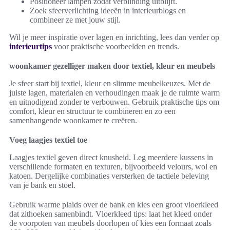
Positioneer lampen zodat verblinding uitblijft.
Zoek sfeerverlichting ideeën in interieurblogs en
combineer ze met jouw stijl.
Wil je meer inspiratie over lagen en inrichting, lees dan verder op
interieurtips
voor praktische voorbeelden en trends.
woonkamer gezelliger maken door textiel, kleur en meubels
Je sfeer start bij textiel, kleur en slimme meubelkeuzes. Met de
juiste lagen, materialen en verhoudingen maak je de ruimte warm
en uitnodigend zonder te verbouwen. Gebruik praktische tips om
comfort, kleur en structuur te combineren en zo een
samenhangende woonkamer te creëren.
Voeg laagjes textiel toe
Laagjes textiel geven direct knusheid. Leg meerdere kussens in
verschillende formaten en texturen, bijvoorbeeld velours, wol en
katoen. Dergelijke combinaties versterken de tactiele beleving
van je bank en stoel.
Gebruik warme plaids over de bank en kies een groot vloerkleed
dat zithoeken samenbindt. Vloerkleed tips: laat het kleed onder
de voorpoten van meubels doorlopen of kies een formaat zoals