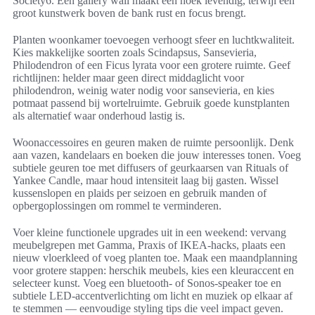
Society6. Een gallery wall maakt een hoek levendig, terwijl één
groot kunstwerk boven de bank rust en focus brengt.
Planten woonkamer toevoegen verhoogt sfeer en luchtkwaliteit.
Kies makkelijke soorten zoals Scindapsus, Sansevieria,
Philodendron of een Ficus lyrata voor een grotere ruimte. Geef
richtlijnen: helder maar geen direct middaglicht voor
philodendron, weinig water nodig voor sansevieria, en kies
potmaat passend bij wortelruimte. Gebruik goede kunstplanten
als alternatief waar onderhoud lastig is.
Woonaccessoires en geuren maken de ruimte persoonlijk. Denk
aan vazen, kandelaars en boeken die jouw interesses tonen. Voeg
subtiele geuren toe met diffusers of geurkaarsen van Rituals of
Yankee Candle, maar houd intensiteit laag bij gasten. Wissel
kussenslopen en plaids per seizoen en gebruik manden of
opbergoplossingen om rommel te verminderen.
Voer kleine functionele upgrades uit in een weekend: vervang
meubelgrepen met Gamma, Praxis of IKEA-hacks, plaats een
nieuw vloerkleed of voeg planten toe. Maak een maandplanning
voor grotere stappen: herschik meubels, kies een kleuraccent en
selecteer kunst. Voeg een bluetooth- of Sonos-speaker toe en
subtiele LED-accentverlichting om licht en muziek op elkaar af
te stemmen — eenvoudige styling tips die veel impact geven.