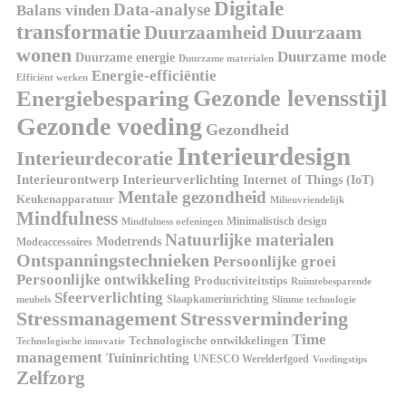
Digitale
Data-analyse
Balans vinden
transformatie
Duurzaamheid
Duurzaam
wonen
Duurzame mode
Duurzame energie
Duurzame materialen
Energie-efficiëntie
Efficiënt werken
Gezonde levensstijl
Energiebesparing
Gezonde voeding
Gezondheid
Interieurdesign
Interieurdecoratie
Interieurontwerp
Interieurverlichting
Internet of Things (IoT)
Mentale gezondheid
Keukenapparatuur
Milieuvriendelijk
Mindfulness
Minimalistisch design
Mindfulness oefeningen
Natuurlijke materialen
Modetrends
Modeaccessoires
Ontspanningstechnieken
Persoonlijke groei
Persoonlijke ontwikkeling
Productiviteitstips
Ruimtebesparende
Sfeerverlichting
Slaapkamerinrichting
meubels
Slimme technologie
Stressmanagement
Stressvermindering
Time
Technologische ontwikkelingen
Technologische innovatie
management
Tuininrichting
UNESCO Werelderfgoed
Voedingstips
Zelfzorg