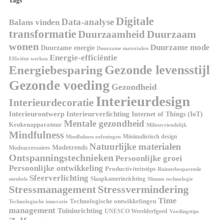
Tags
Digitale
Data-analyse
Balans vinden
transformatie
Duurzaamheid
Duurzaam
wonen
Duurzame mode
Duurzame energie
Duurzame materialen
Energie-efficiëntie
Efficiënt werken
Gezonde levensstijl
Energiebesparing
Gezonde voeding
Gezondheid
Interieurdesign
Interieurdecoratie
Interieurontwerp
Interieurverlichting
Internet of Things (IoT)
Mentale gezondheid
Keukenapparatuur
Milieuvriendelijk
Mindfulness
Minimalistisch design
Mindfulness oefeningen
Natuurlijke materialen
Modetrends
Modeaccessoires
Ontspanningstechnieken
Persoonlijke groei
Persoonlijke ontwikkeling
Productiviteitstips
Ruimtebesparende
Sfeerverlichting
Slaapkamerinrichting
meubels
Slimme technologie
Stressmanagement
Stressvermindering
Time
Technologische ontwikkelingen
Technologische innovatie
management
Tuininrichting
UNESCO Werelderfgoed
Voedingstips