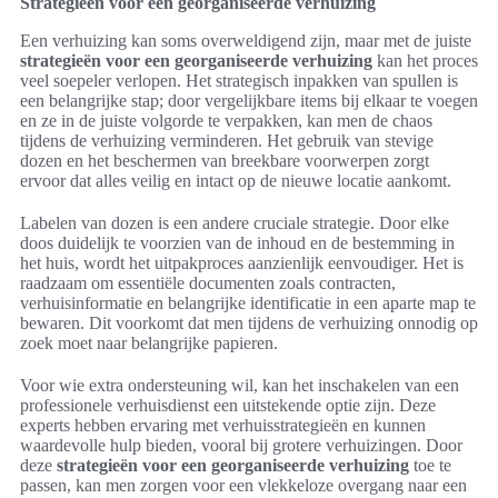
Strategieën voor een georganiseerde verhuizing
Een verhuizing kan soms overweldigend zijn, maar met de juiste
strategieën voor een georganiseerde verhuizing
kan het proces
veel soepeler verlopen. Het strategisch inpakken van spullen is
een belangrijke stap; door vergelijkbare items bij elkaar te voegen
en ze in de juiste volgorde te verpakken, kan men de chaos
tijdens de verhuizing verminderen. Het gebruik van stevige
dozen en het beschermen van breekbare voorwerpen zorgt
ervoor dat alles veilig en intact op de nieuwe locatie aankomt.
Labelen van dozen is een andere cruciale strategie. Door elke
doos duidelijk te voorzien van de inhoud en de bestemming in
het huis, wordt het uitpakproces aanzienlijk eenvoudiger. Het is
raadzaam om essentiële documenten zoals contracten,
verhuisinformatie en belangrijke identificatie in een aparte map te
bewaren. Dit voorkomt dat men tijdens de verhuizing onnodig op
zoek moet naar belangrijke papieren.
Voor wie extra ondersteuning wil, kan het inschakelen van een
professionele verhuisdienst een uitstekende optie zijn. Deze
experts hebben ervaring met verhuisstrategieën en kunnen
waardevolle hulp bieden, vooral bij grotere verhuizingen. Door
deze
strategieën voor een georganiseerde verhuizing
toe te
passen, kan men zorgen voor een vlekkeloze overgang naar een