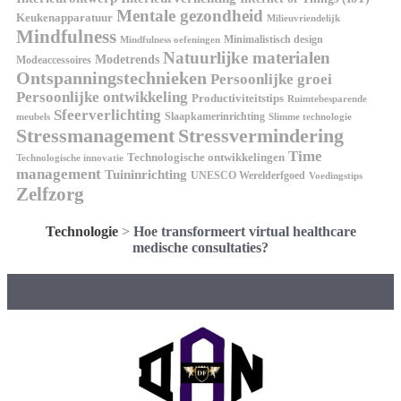
Mentale gezondheid
Keukenapparatuur
Milieuvriendelijk
Mindfulness
Minimalistisch design
Mindfulness oefeningen
Natuurlijke materialen
Modetrends
Modeaccessoires
Ontspanningstechnieken
Persoonlijke groei
Persoonlijke ontwikkeling
Productiviteitstips
Ruimtebesparende
Sfeerverlichting
Slaapkamerinrichting
meubels
Slimme technologie
Stressmanagement
Stressvermindering
Time
Technologische ontwikkelingen
Technologische innovatie
management
Tuininrichting
UNESCO Werelderfgoed
Voedingstips
Zelfzorg
Technologie
>
Hoe transformeert virtual healthcare
medische consultaties?