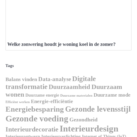
Welke zonwering houdt je woning koel in de zomer?
Tags
Digitale
Data-analyse
Balans vinden
transformatie
Duurzaamheid
Duurzaam
wonen
Duurzame mode
Duurzame energie
Duurzame materialen
Energie-efficiëntie
Efficiënt werken
Gezonde levensstijl
Energiebesparing
Gezonde voeding
Gezondheid
Interieurdesign
Interieurdecoratie
Interieurontwerp
Interieurverlichting
Internet of Things (IoT)