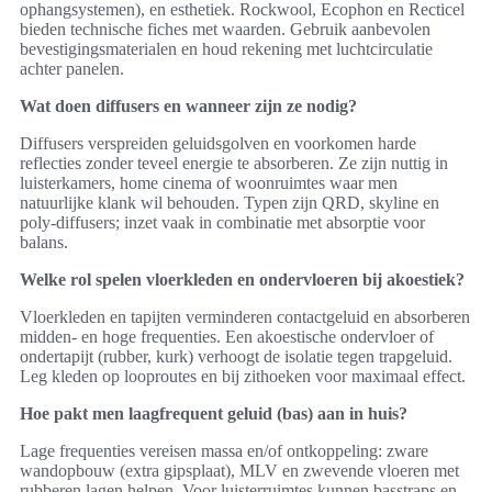
ophangsystemen), en esthetiek. Rockwool, Ecophon en Recticel
bieden technische fiches met waarden. Gebruik aanbevolen
bevestigingsmaterialen en houd rekening met luchtcirculatie
achter panelen.
Wat doen diffusers en wanneer zijn ze nodig?
Diffusers verspreiden geluidsgolven en voorkomen harde
reflecties zonder teveel energie te absorberen. Ze zijn nuttig in
luisterkamers, home cinema of woonruimtes waar men
natuurlijke klank wil behouden. Typen zijn QRD, skyline en
poly-diffusers; inzet vaak in combinatie met absorptie voor
balans.
Welke rol spelen vloerkleden en ondervloeren bij akoestiek?
Vloerkleden en tapijten verminderen contactgeluid en absorberen
midden- en hoge frequenties. Een akoestische ondervloer of
ondertapijt (rubber, kurk) verhoogt de isolatie tegen trapgeluid.
Leg kleden op looproutes en bij zithoeken voor maximaal effect.
Hoe pakt men laagfrequent geluid (bas) aan in huis?
Lage frequenties vereisen massa en/of ontkoppeling: zware
wandopbouw (extra gipsplaat), MLV en zwevende vloeren met
rubberen lagen helpen. Voor luisterruimtes kunnen basstraps en