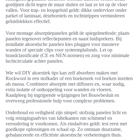
gordijnen dicht tegen de muur sluiten en laat ze tot op de vloer
vallen. Voor trap- en loopgeluid geldt: dikke ondervloer onder
parket of laminaat, deurborstels en tochtstrippen verminderen
geluidslekken effectief.
Voor montage absorptiepanelen geldt de spiegelmethode: plaats
panelen tegenover reflectiepunten en naast luidsprekers. Bij
installatie akoestische panelen kies pluggen voor massieve
wanden of speciale clips voor systeemplafonds. Let op
brandclassificatie (CE en NEN-normen) en zorg voor minimale
luchtcirculatie achter panelen.
Wie wil DIY akoestiek tips kan zelf absorbers maken met
Rockwool in een stofkader of een boekenrek vol boeken inzetten
als massa. Combineer absorptie met diffusers en, waar nodig,
extra isolatie of ontkoppeling voor wanden en vloeren.
Raadpleeg bij ingrijpende wijzigingen het Bouwbesluit en
overweeg professionele hulp voor complexe problemen.
Onderhoud en veiligheid zijn simpel: stofzuig panelen licht en
volg reinigingsadvies van fabrikanten om schimmel en
veroudering te voorkomen. Als eindadvies geldt: test eerst met
goedkope oplossingen en schaal op. Zo ontstaan duurzame,
gebalanceerde en efficiënte akoestische verbeteringen thuis.