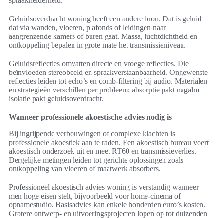
spraakhelderheid.
Geluidsoverdracht woning heeft een andere bron. Dat is geluid
dat via wanden, vloeren, plafonds of leidingen naar
aangrenzende kamers of buren gaat. Massa, luchtdichtheid en
ontkoppeling bepalen in grote mate het transmissieniveau.
Geluidsreflecties omvatten directe en vroege reflecties. Die
beïnvloeden stereobeeld en spraakverstaanbaarheid. Ongewenste
reflecties leiden tot echo’s en comb-filtering bij audio. Materialen
en strategieën verschillen per probleem: absorptie pakt nagalm,
isolatie pakt geluidsoverdracht.
Wanneer professionele akoestische advies nodig is
Bij ingrijpende verbouwingen of complexe klachten is
professionele akoestiek aan te raden. Een akoestisch bureau voert
akoestisch onderzoek uit en meet RT60 en transmissieverlies.
Dergelijke metingen leiden tot gerichte oplossingen zoals
ontkoppeling van vloeren of maatwerk absorbers.
Professioneel akoestisch advies woning is verstandig wanneer
men hoge eisen stelt, bijvoorbeeld voor home‑cinema of
opnamestudio. Basisadvies kan enkele honderden euro’s kosten.
Grotere ontwerp- en uitvoeringsprojecten lopen op tot duizenden