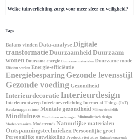
Welke tuinverlichting zorgt voor meer sfeer en veiligheid?
Tags
Digitale
Data-analyse
Balans vinden
transformatie
Duurzaamheid
Duurzaam
wonen
Duurzame mode
Duurzame energie
Duurzame materialen
Energie-efficiëntie
Efficiënt werken
Gezonde levensstijl
Energiebesparing
Gezonde voeding
Gezondheid
Interieurdesign
Interieurdecoratie
Interieurontwerp
Interieurverlichting
Internet of Things (IoT)
Mentale gezondheid
Keukenapparatuur
Milieuvriendelijk
Mindfulness
Minimalistisch design
Mindfulness oefeningen
Natuurlijke materialen
Modetrends
Modeaccessoires
Ontspanningstechnieken
Persoonlijke groei
Persoonlijke ontwikkeling
Productiviteitstips
Ruimtebesparende