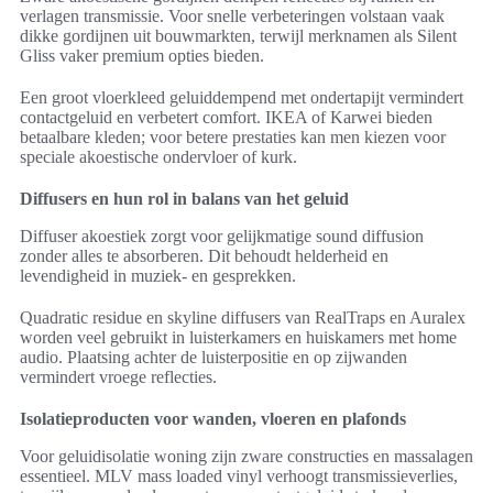
verlagen transmissie. Voor snelle verbeteringen volstaan vaak
dikke gordijnen uit bouwmarkten, terwijl merknamen als Silent
Gliss vaker premium opties bieden.
Een groot vloerkleed geluiddempend met ondertapijt vermindert
contactgeluid en verbetert comfort. IKEA of Karwei bieden
betaalbare kleden; voor betere prestaties kan men kiezen voor
speciale akoestische ondervloer of kurk.
Diffusers en hun rol in balans van het geluid
Diffuser akoestiek zorgt voor gelijkmatige sound diffusion
zonder alles te absorberen. Dit behoudt helderheid en
levendigheid in muziek- en gesprekken.
Quadratic residue en skyline diffusers van RealTraps en Auralex
worden veel gebruikt in luisterkamers en huiskamers met home
audio. Plaatsing achter de luisterpositie en op zijwanden
vermindert vroege reflecties.
Isolatieproducten voor wanden, vloeren en plafonds
Voor geluidisolatie woning zijn zware constructies en massalagen
essentieel. MLV mass loaded vinyl verhoogt transmissieverlies,