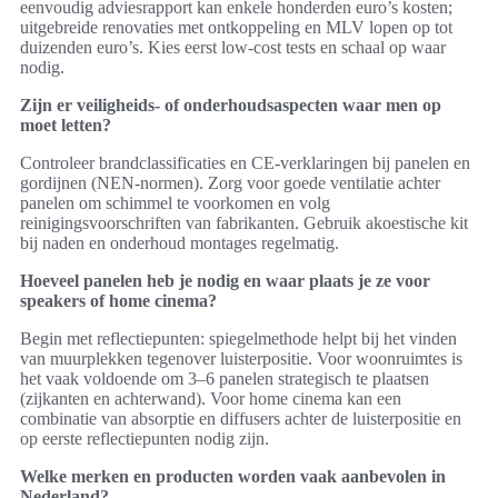
eenvoudig adviesrapport kan enkele honderden euro’s kosten;
uitgebreide renovaties met ontkoppeling en MLV lopen op tot
duizenden euro’s. Kies eerst low‑cost tests en schaal op waar
nodig.
Zijn er veiligheids- of onderhoudsaspecten waar men op
moet letten?
Controleer brandclassificaties en CE‑verklaringen bij panelen en
gordijnen (NEN‑normen). Zorg voor goede ventilatie achter
panelen om schimmel te voorkomen en volg
reinigingsvoorschriften van fabrikanten. Gebruik akoestische kit
bij naden en onderhoud montages regelmatig.
Hoeveel panelen heb je nodig en waar plaats je ze voor
speakers of home cinema?
Begin met reflectiepunten: spiegelmethode helpt bij het vinden
van muurplekken tegenover luisterpositie. Voor woonruimtes is
het vaak voldoende om 3–6 panelen strategisch te plaatsen
(zijkanten en achterwand). Voor home cinema kan een
combinatie van absorptie en diffusers achter de luisterpositie en
op eerste reflectiepunten nodig zijn.
Welke merken en producten worden vaak aanbevolen in
Nederland?