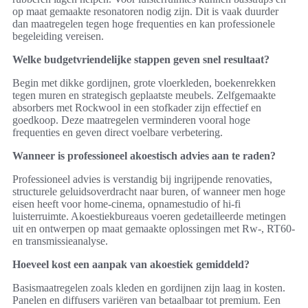
op maat gemaakte resonatoren nodig zijn. Dit is vaak duurder
dan maatregelen tegen hoge frequenties en kan professionele
begeleiding vereisen.
Welke budgetvriendelijke stappen geven snel resultaat?
Begin met dikke gordijnen, grote vloerkleden, boekenrekken
tegen muren en strategisch geplaatste meubels. Zelfgemaakte
absorbers met Rockwool in een stofkader zijn effectief en
goedkoop. Deze maatregelen verminderen vooral hoge
frequenties en geven direct voelbare verbetering.
Wanneer is professioneel akoestisch advies aan te raden?
Professioneel advies is verstandig bij ingrijpende renovaties,
structurele geluidsoverdracht naar buren, of wanneer men hoge
eisen heeft voor home‑cinema, opnamestudio of hi‑fi
luisterruimte. Akoestiekbureaus voeren gedetailleerde metingen
uit en ontwerpen op maat gemaakte oplossingen met Rw-, RT60-
en transmissieanalyse.
Hoeveel kost een aanpak van akoestiek gemiddeld?
Basismaatregelen zoals kleden en gordijnen zijn laag in kosten.
Panelen en diffusers variëren van betaalbaar tot premium. Een