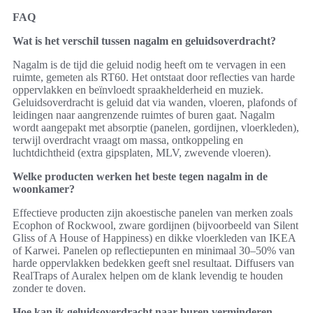
FAQ
Wat is het verschil tussen nagalm en geluidsoverdracht?
Nagalm is de tijd die geluid nodig heeft om te vervagen in een
ruimte, gemeten als RT60. Het ontstaat door reflecties van harde
oppervlakken en beïnvloedt spraakhelderheid en muziek.
Geluidsoverdracht is geluid dat via wanden, vloeren, plafonds of
leidingen naar aangrenzende ruimtes of buren gaat. Nagalm
wordt aangepakt met absorptie (panelen, gordijnen, vloerkleden),
terwijl overdracht vraagt om massa, ontkoppeling en
luchtdichtheid (extra gipsplaten, MLV, zwevende vloeren).
Welke producten werken het beste tegen nagalm in de
woonkamer?
Effectieve producten zijn akoestische panelen van merken zoals
Ecophon of Rockwool, zware gordijnen (bijvoorbeeld van Silent
Gliss of A House of Happiness) en dikke vloerkleden van IKEA
of Karwei. Panelen op reflectiepunten en minimaal 30–50% van
harde oppervlakken bedekken geeft snel resultaat. Diffusers van
RealTraps of Auralex helpen om de klank levendig te houden
zonder te doven.
Hoe kan ik geluidsoverdracht naar buren verminderen