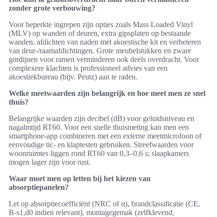
zonder grote verbouwing?
Voor beperkte ingrepen zijn opties zoals Mass Loaded Vinyl
(MLV) op wanden of deuren, extra gipsplaten op bestaande
wanden, afdichten van naden met akoestische kit en verbeteren
van deur-/raamafdichtingen. Grote meubelstukken en zware
gordijnen voor ramen verminderen ook deels overdracht. Voor
complexere klachten is professioneel advies van een
akoestiekbureau (bijv. Peutz) aan te raden.
Welke meetwaarden zijn belangrijk en hoe meet men ze snel
thuis?
Belangrijke waarden zijn decibel (dB) voor geluidsniveau en
nagalmtijd RT60. Voor een snelle thuismeting kan men een
smartphone-app combineren met een externe meetmicrofoon of
eenvoudige tic- en klaptesten gebruiken. Streefwaarden voor
woonruimtes liggen rond RT60 van 0,3–0,6 s; slaapkamers
mogen lager zijn voor rust.
Waar moet men op letten bij het kiezen van
absorptiepanelen?
Let op absorptiecoëfficiënt (NRC of α), brandclassificatie (CE,
B‑s1,d0 indien relevant), montagegemak (zelfklevend,