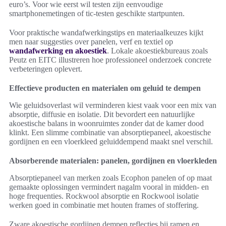
euro’s. Voor wie eerst wil testen zijn eenvoudige
smartphonemetingen of tic-testen geschikte startpunten.
Voor praktische wandafwerkingstips en materiaalkeuzes kijkt
men naar suggesties over panelen, verf en textiel op
wandafwerking en akoestiek
. Lokale akoestiekbureaus zoals
Peutz en EITC illustreren hoe professioneel onderzoek concrete
verbeteringen oplevert.
Effectieve producten en materialen om geluid te dempen
Wie geluidsoverlast wil verminderen kiest vaak voor een mix van
absorptie, diffusie en isolatie. Dit bevordert een natuurlijke
akoestische balans in woonruimtes zonder dat de kamer dood
klinkt. Een slimme combinatie van absorptiepaneel, akoestische
gordijnen en een vloerkleed geluiddempend maakt snel verschil.
Absorberende materialen: panelen, gordijnen en vloerkleden
Absorptiepaneel van merken zoals Ecophon panelen of op maat
gemaakte oplossingen vermindert nagalm vooral in midden- en
hoge frequenties. Rockwool absorptie en Rockwool isolatie
werken goed in combinatie met houten frames of stoffering.
Zware akoestische gordijnen dempen reflecties bij ramen en