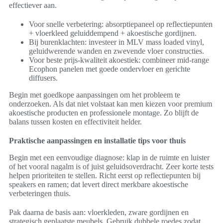
effectiever aan.
Voor snelle verbetering: absorptiepaneel op reflectiepunten
+ vloerkleed geluiddempend + akoestische gordijnen.
Bij burenklachten: investeer in MLV mass loaded vinyl,
geluidwerende wanden en zwevende vloer constructies.
Voor beste prijs-kwaliteit akoestiek: combineer mid-range
Ecophon panelen met goede ondervloer en gerichte
diffusers.
Begin met goedkope aanpassingen om het probleem te
onderzoeken. Als dat niet volstaat kan men kiezen voor premium
akoestische producten en professionele montage. Zo blijft de
balans tussen kosten en effectiviteit helder.
Praktische aanpassingen en installatie tips voor thuis
Begin met een eenvoudige diagnose: klap in de ruimte en luister
of het vooral nagalm is of juist geluidsoverdracht. Zeer korte tests
helpen prioriteiten te stellen. Richt eerst op reflectiepunten bij
speakers en ramen; dat levert direct merkbare akoestische
verbeteringen thuis.
Pak daarna de basis aan: vloerkleden, zware gordijnen en
strategisch geplaatste meubels. Gebruik dubbele roedes zodat