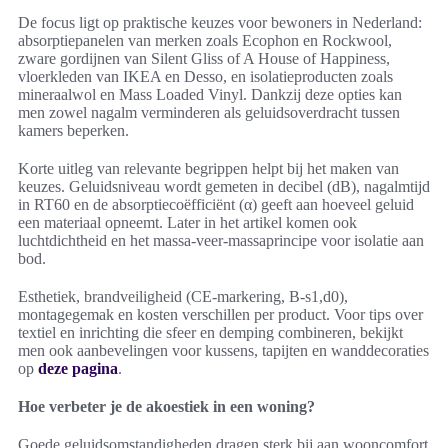
De focus ligt op praktische keuzes voor bewoners in Nederland:
absorptiepanelen van merken zoals Ecophon en Rockwool,
zware gordijnen van Silent Gliss of A House of Happiness,
vloerkleden van IKEA en Desso, en isolatieproducten zoals
mineraalwol en Mass Loaded Vinyl. Dankzij deze opties kan
men zowel nagalm verminderen als geluidsoverdracht tussen
kamers beperken.
Korte uitleg van relevante begrippen helpt bij het maken van
keuzes. Geluidsniveau wordt gemeten in decibel (dB), nagalmtijd
in RT60 en de absorptiecoëfficiënt (α) geeft aan hoeveel geluid
een materiaal opneemt. Later in het artikel komen ook
luchtdichtheid en het massa-veer-massaprincipe voor isolatie aan
bod.
Esthetiek, brandveiligheid (CE-markering, B-s1,d0),
montagegemak en kosten verschillen per product. Voor tips over
textiel en inrichting die sfeer en demping combineren, bekijkt
men ook aanbevelingen voor kussens, tapijten en wanddecoraties
op
deze pagina
.
Hoe verbeter je de akoestiek in een woning?
Goede geluidsomstandigheden dragen sterk bij aan wooncomfort