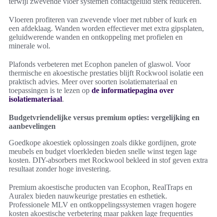
terwijl zwevende vloer systemen contactgeluid sterk reduceren.
Vloeren profiteren van zwevende vloer met rubber of kurk en
een afdeklaag. Wanden worden effectiever met extra gipsplaten,
geluidwerende wanden en ontkoppeling met profielen en
minerale wol.
Plafonds verbeteren met Ecophon panelen of glaswol. Voor
thermische en akoestische prestaties blijft Rockwool isolatie een
praktisch advies. Meer over soorten isolatiemateriaal en
toepassingen is te lezen op
de informatiepagina over
isolatiemateriaal
.
Budgetvriendelijke versus premium opties: vergelijking en
aanbevelingen
Goedkope akoestiek oplossingen zoals dikke gordijnen, grote
meubels en budget vloerkleden bieden snelle winst tegen lage
kosten. DIY-absorbers met Rockwool bekleed in stof geven extra
resultaat zonder hoge investering.
Premium akoestische producten van Ecophon, RealTraps en
Auralex bieden nauwkeurige prestaties en esthetiek.
Professionele MLV en ontkoppelingssystemen vragen hogere
kosten akoestische verbetering maar pakken lage frequenties