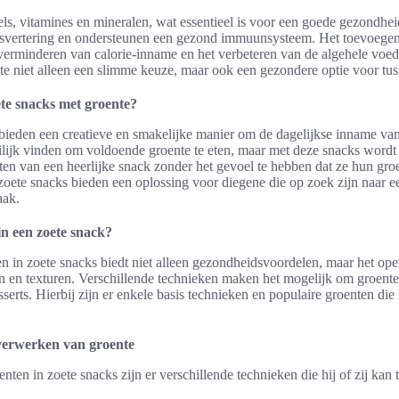
els, vitamines en mineralen, wat essentieel is voor een goede gezondhe
ijsvertering en ondersteunen een gezond immuunsysteem. Het toevoegen
 verminderen van calorie-inname en het verbeteren van de algehele voed
e niet alleen een slimme keuze, maar ook een gezondere optie voor tus
te snacks met groente?
bieden een creatieve en smakelijke manier om de dagelijkse inname van
ijk vinden om voldoende groente te eten, maar met deze snacks wordt 
eten van een heerlijke snack zonder het gevoel te hebben dat ze hun gro
zoete snacks bieden een oplossing voor diegene die op zoek zijn naar ee
aak.
in een zoete snack?
en in zoete snacks biedt niet alleen gezondheidsvoordelen, maar het ope
 en texturen. Verschillende technieken maken het mogelijk om groente
serts. Hierbij zijn er enkele basis technieken en populaire groenten die
 verwerken van groente
nten in zoete snacks zijn er verschillende technieken die hij of zij kan 