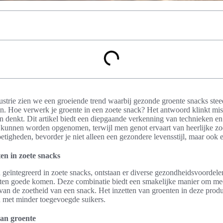
ustrie zien we een groeiende trend waarbij gezonde groente snacks ste
en. Hoe verwerk je groente in een zoete snack? Het antwoord klinkt mi
n denkt. Dit artikel biedt een diepgaande verkenning van technieken e
t kunnen worden opgenomen, terwijl men genot ervaart van heerlijke zo
etigheden, bevorder je niet alleen een gezondere levensstijl, maar ook 
en in zoete snacks
eïntegreerd in zoete snacks, ontstaan er diverse gezondheidsvoordele
 ten goede komen. Deze combinatie biedt een smakelijke manier om me
et van de zoetheid van een snack. Het inzetten van groenten in deze prod
 met minder toegevoegde suikers.
an groente