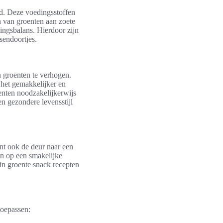
id. Deze voedingsstoffen
 van groenten aan zoete
ingsbalans. Hierdoor zijn
sendoortjes.
 groenten te verhogen.
het gemakkelijker en
enten noodzakelijkerwijs
n gezondere levensstijl
nt ook de deur naar een
n op een smakelijke
 in groente snack recepten
toepassen: