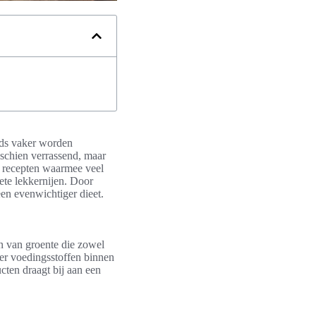
eds vaker worden
sschien verrassend, maar
n recepten waarmee veel
ete lekkernijen. Door
een evenwichtiger dieet.
n van groente die zowel
er voedingsstoffen binnen
ucten draagt bij aan een