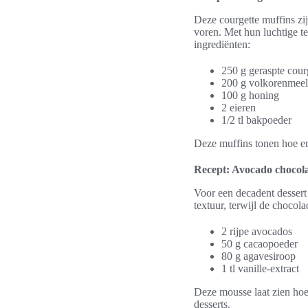
Deze courgette muffins zi
voren. Met hun luchtige t
ingrediënten:
250 g geraspte cour
200 g volkorenmeel
100 g honing
2 eieren
1/2 tl bakpoeder
Deze muffins tonen hoe er
Recept: Avocado chocol
Voor een decadent dessert
textuur, terwijl de chocol
2 rijpe avocados
50 g cacaopoeder
80 g agavesiroop
1 tl vanille-extract
Deze mousse laat zien hoe
desserts.