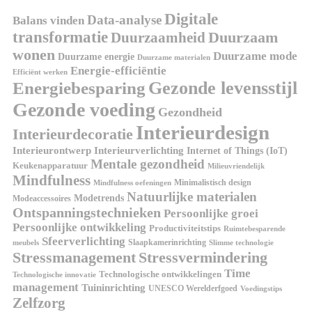
Digitale
Data-analyse
Balans vinden
transformatie
Duurzaamheid
Duurzaam
wonen
Duurzame mode
Duurzame energie
Duurzame materialen
Energie-efficiëntie
Efficiënt werken
Gezonde levensstijl
Energiebesparing
Gezonde voeding
Gezondheid
Interieurdesign
Interieurdecoratie
Interieurontwerp
Interieurverlichting
Internet of Things (IoT)
Mentale gezondheid
Keukenapparatuur
Milieuvriendelijk
Mindfulness
Minimalistisch design
Mindfulness oefeningen
Natuurlijke materialen
Modetrends
Modeaccessoires
Ontspanningstechnieken
Persoonlijke groei
Persoonlijke ontwikkeling
Productiviteitstips
Ruimtebesparende
Sfeerverlichting
Slaapkamerinrichting
meubels
Slimme technologie
Stressmanagement
Stressvermindering
Time
Technologische ontwikkelingen
Technologische innovatie
management
Tuininrichting
UNESCO Werelderfgoed
Voedingstips
Zelfzorg