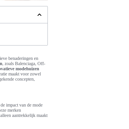
tieve benaderingen en
en
, zoals Balenciaga, Off-
ovatieve modehuizen
iratie maakt voor zowel
ngekende concepten,
r de impact van de mode
Deze merken
alleen aantrekkelijk maakt