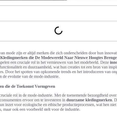
an mode zijn er altijd merken die zich onderscheiden door hun innova
.
Kledingmerken die De Modewereld Naar Nieuwe Hoogtes Breng
pelen een cruciale rol in het vernieuwen van het modebeeld. Deze
inn
unctionaliteit en duurzaamheid, wat hun creaties tot een bron van insp
rs. Door het spotten van opkomende trends en het introduceren van o
n de evolutie van de mode-industrie.
n die de Toekomst Vormgeven
ruciale rol in de mode-industrie. Met de toenemende bezorgdheid ove
l consumenten ervoor om te investeren in
duurzame kledingmerken
. 
un inzet voor ecologische en ethische productieprocessen, wat hen niet 
, maar ook een voorbeeld stelt voor de industrie.