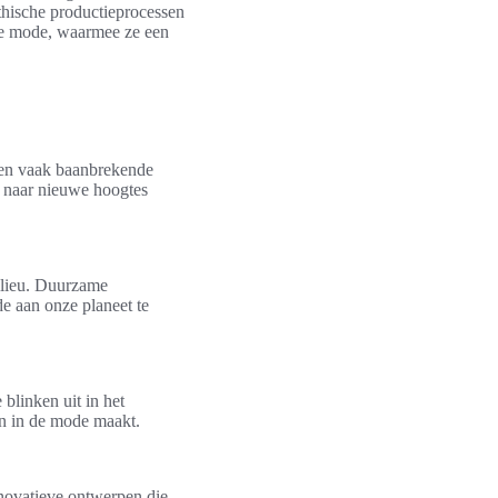
thische productieprocessen
ble mode, waarmee ze een
gen vaak baanbrekende
 naar nieuwe hoogtes
milieu. Duurzame
e aan onze planeet te
blinken uit in het
en in de mode maakt.
nnovatieve ontwerpen die