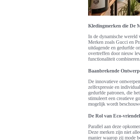
Kledingmerken die De 
In de dynamische wereld va
Merken zoals Gucci en Pr
uitdagende en gedurfde o
overtreffen door nieuw lev
functionaliteit combineren
Baanbrekende Ontwerpe
De innovatieve ontwerpen 
zelfexpressie en individua
gedurfde patronen, die he
stimuleert een creatieve g
mogelijk wordt beschouw
De Rol van Eco-vriende
Parallel aan deze opkomen
Deze merken zijn niet all
manier waarop zij mode b