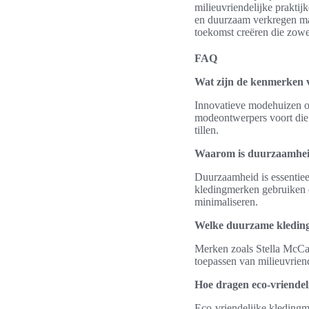
milieuvriendelijke praktij
en duurzaam verkregen mat
toekomst creëren die zowel
FAQ
Wat zijn de kenmerken 
Innovatieve modehuizen o
modeontwerpers voort die
tillen.
Waarom is duurzaamheid
Duurzaamheid is essentiee
kledingmerken gebruiken e
minimaliseren.
Welke duurzame kleding
Merken zoals Stella McCar
toepassen van milieuvrien
Hoe dragen eco-vriendel
Eco-vriendelijke kledingm