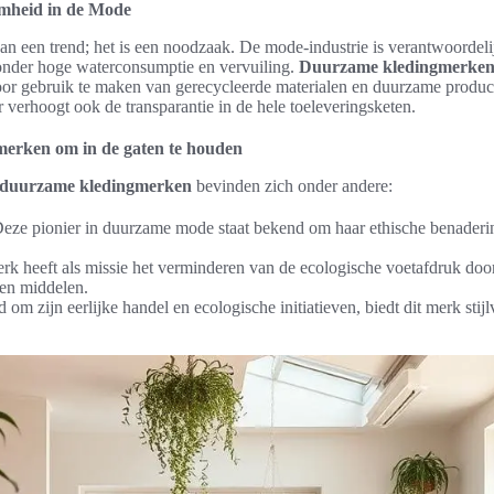
mheid in de Mode
 een trend; het is een noodzaak. De mode-industrie is verantwoordelij
onder hoge waterconsumptie en vervuiling.
Duurzame kledingmerke
oor gebruik te maken van gerecycleerde materialen en duurzame produc
ar verhoogt ook de transparantie in de hele toeleveringsketen.
erken om in de gaten te houden
duurzame kledingmerken
bevinden zich onder andere:
Deze pionier in duurzame mode staat bekend om haar ethische benaderi
erk heeft als missie het verminderen van de ecologische voetafdruk do
en middelen.
 om zijn eerlijke handel en ecologische initiatieven, biedt dit merk sti