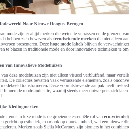
Modewereld Naar Nieuwe Hoogtes Brengen
n mode zijn er altijd merken die weten te verrassen en de grenzen van 
ada hebben zich bewezen als
trendsettende merken
die niet alleen aa
ntwerpen presenteren. Deze
hoge mode labels
blijven de verwachting
en te blazen in traditionele mode en door innovatieve technieken te om
.
n van Innovatieve Modehuizen
van deze modehuizen zijn niet alleen visueel verbluffend, maar vertel
liteit. De collecties bevatten vaak verrassende elementen, zoals onconv
t modebeeld transformeren. Deze vooruitstrevende aanpak heeft invloe
olf binnen de mode-industrie, waarbij steeds meer ontwerpers zich laten 
d.
lijke Kledingmerken
de trends in luxe mode is de groeiende essentiële rol van
eco-vriendel
een gericht op esthetiek, maar ook op duurzaamheid, wat een nieuwe di
enaderen. Merken zoals Stella McCartney zijn pioniers in het combine