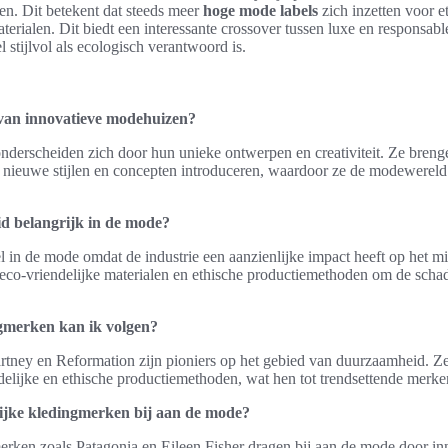
ken. Dit betekent dat steeds meer
hoge mode labels
zich inzetten voor e
erialen. Dit biedt een interessante crossover tussen luxe en responsa
 stijlvol als ecologisch verantwoord is.
van innovatieve modehuizen?
nderscheiden zich door hun unieke ontwerpen en creativiteit. Ze bren
 nieuwe stijlen en concepten introduceren, waardoor ze de modewereld
 belangrijk in de mode?
l in de mode omdat de industrie een aanzienlijke impact heeft op het 
co-vriendelijke materialen en ethische productiemethoden om de schad
merken kan ik volgen?
tney en Reformation zijn pioniers op het gebied van duurzaamheid. Ze 
delijke en ethische productiemethoden, wat hen tot trendsettende merk
ijke kledingmerken bij aan de mode?
erken zoals Patagonia en Eileen Fisher dragen bij aan de mode door i