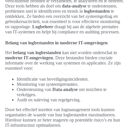
verschillende bronnen te verzamelen, te analyseren en te beheren.
Deze tools hebben als doel om
data-analyse
te ondersteunen,
problemen snel te identificeren en trends in
logbestanden
te
ontdekken. Ze bieden een overzicht van het systeemgedrag en
gebruikersactiviteit, wat essentieel is voor effectieve monitoring
en rapportage.
Logbeheer
draagt bij aan de algehele prestaties
van IT-systemen en helpt bij compliance en auditing processen.
Belang van logbestanden in moderne IT-omgevingen
Het
belang van logbestanden
kan niet worden onderschat in
moderne IT-omgevingen
. Deze bestanden bieden cruciale
informatie over de werking van systemen en applicaties. Ze zijn
essentieel voor:
Identificatie van beveiligingsincidenten.
Monitoring van systeemprestaties.
Ondersteuning van
Data-analyse
om inzichten te
verkrijgen.
Audit en naleving van regelgeving.
Door het effectief inzetten van logmanagement tools kunnen
organisaties de waarde van hun logbestanden maximaliseren.
Hierdoor kunnen ze beter reageren op potentiële risico’s en hun
IT-infrastructuur optimaliseren.