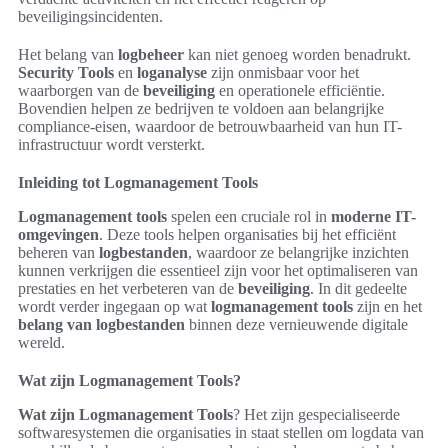
beveiligingsincidenten.
Het belang van
logbeheer
kan niet genoeg worden benadrukt.
Security Tools
en
loganalyse
zijn onmisbaar voor het
waarborgen van de
beveiliging
en operationele efficiëntie.
Bovendien helpen ze bedrijven te voldoen aan belangrijke
compliance-eisen, waardoor de betrouwbaarheid van hun IT-
infrastructuur wordt versterkt.
Inleiding tot Logmanagement Tools
Logmanagement tools
spelen een cruciale rol in
moderne IT-
omgevingen
. Deze tools helpen organisaties bij het efficiënt
beheren van
logbestanden
, waardoor ze belangrijke inzichten
kunnen verkrijgen die essentieel zijn voor het optimaliseren van
prestaties en het verbeteren van de
beveiliging
. In dit gedeelte
wordt verder ingegaan op wat
logmanagement tools
zijn en het
belang van logbestanden
binnen deze vernieuwende digitale
wereld.
Wat zijn Logmanagement Tools?
Wat zijn Logmanagement Tools
? Het zijn gespecialiseerde
softwaresystemen die organisaties in staat stellen om logdata van