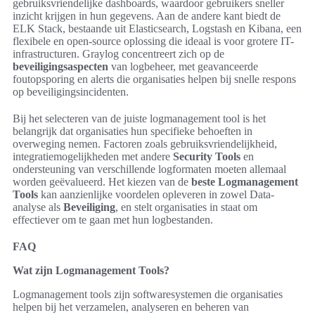
gebruiksvriendelijke dashboards, waardoor gebruikers sneller
inzicht krijgen in hun gegevens. Aan de andere kant biedt de
ELK Stack, bestaande uit Elasticsearch, Logstash en Kibana, een
flexibele en open-source oplossing die ideaal is voor grotere IT-
infrastructuren. Graylog concentreert zich op de
beveiligingsaspecten
van logbeheer, met geavanceerde
foutopsporing en alerts die organisaties helpen bij snelle respons
op beveiligingsincidenten.
Bij het selecteren van de juiste logmanagement tool is het
belangrijk dat organisaties hun specifieke behoeften in
overweging nemen. Factoren zoals gebruiksvriendelijkheid,
integratiemogelijkheden met andere
Security Tools
en
ondersteuning van verschillende logformaten moeten allemaal
worden geëvalueerd. Het kiezen van de
beste Logmanagement
Tools
kan aanzienlijke voordelen opleveren in zowel Data-
analyse als
Beveiliging
, en stelt organisaties in staat om
effectiever om te gaan met hun logbestanden.
FAQ
Wat zijn Logmanagement Tools?
Logmanagement tools zijn softwaresystemen die organisaties
helpen bij het verzamelen, analyseren en beheren van