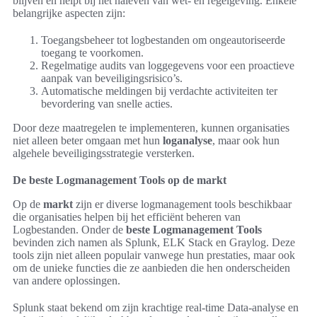
blijven en helpt bij het naleven van wet- en regelgeving. Enkele
belangrijke aspecten zijn:
Toegangsbeheer tot logbestanden om ongeautoriseerde
toegang te voorkomen.
Regelmatige audits van loggegevens voor een proactieve
aanpak van beveiligingsrisico’s.
Automatische meldingen bij verdachte activiteiten ter
bevordering van snelle acties.
Door deze maatregelen te implementeren, kunnen organisaties
niet alleen beter omgaan met hun
loganalyse
, maar ook hun
algehele beveiligingsstrategie versterken.
De beste Logmanagement Tools op de markt
Op de
markt
zijn er diverse logmanagement tools beschikbaar
die organisaties helpen bij het efficiënt beheren van
Logbestanden. Onder de
beste Logmanagement Tools
bevinden zich namen als Splunk, ELK Stack en Graylog. Deze
tools zijn niet alleen populair vanwege hun prestaties, maar ook
om de unieke functies die ze aanbieden die hen onderscheiden
van andere oplossingen.
Splunk staat bekend om zijn krachtige real-time Data-analyse en