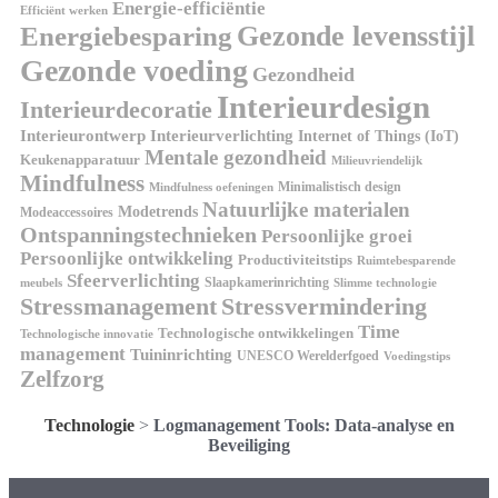
Energie-efficiëntie
Efficiënt werken
Energiebesparing
Gezonde levensstijl
Gezonde voeding
Gezondheid
Interieurdesign
Interieurdecoratie
Interieurontwerp
Interieurverlichting
Internet of Things (IoT)
Mentale gezondheid
Keukenapparatuur
Milieuvriendelijk
Mindfulness
Minimalistisch design
Mindfulness oefeningen
Natuurlijke materialen
Modetrends
Modeaccessoires
Ontspanningstechnieken
Persoonlijke groei
Persoonlijke ontwikkeling
Productiviteitstips
Ruimtebesparende
Sfeerverlichting
Slaapkamerinrichting
meubels
Slimme technologie
Stressmanagement
Stressvermindering
Time
Technologische ontwikkelingen
Technologische innovatie
management
Tuininrichting
UNESCO Werelderfgoed
Voedingstips
Zelfzorg
Technologie
>
Logmanagement Tools: Data-analyse en
Beveiliging