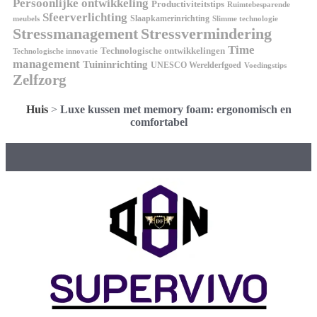
Persoonlijke ontwikkeling
Productiviteitstips
Ruimtebesparende
Sfeerverlichting
Slaapkamerinrichting
meubels
Slimme technologie
Stressmanagement
Stressvermindering
Time
Technologische ontwikkelingen
Technologische innovatie
management
Tuininrichting
UNESCO Werelderfgoed
Voedingstips
Zelfzorg
Huis
>
Luxe kussen met memory foam: ergonomisch en
comfortabel