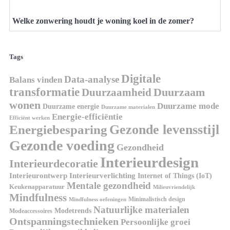
Welke zonwering houdt je woning koel in de zomer?
Tags
Digitale
Data-analyse
Balans vinden
transformatie
Duurzaamheid
Duurzaam
wonen
Duurzame mode
Duurzame energie
Duurzame materialen
Energie-efficiëntie
Efficiënt werken
Gezonde levensstijl
Energiebesparing
Gezonde voeding
Gezondheid
Interieurdesign
Interieurdecoratie
Interieurontwerp
Interieurverlichting
Internet of Things (IoT)
Mentale gezondheid
Keukenapparatuur
Milieuvriendelijk
Mindfulness
Minimalistisch design
Mindfulness oefeningen
Natuurlijke materialen
Modetrends
Modeaccessoires
Ontspanningstechnieken
Persoonlijke groei