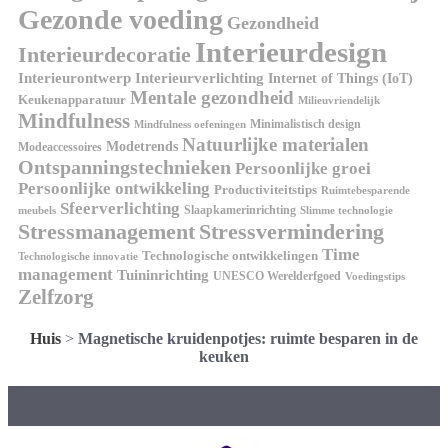
Gezonde voeding
Gezondheid
Interieurdesign
Interieurdecoratie
Interieurontwerp
Interieurverlichting
Internet of Things (IoT)
Mentale gezondheid
Keukenapparatuur
Milieuvriendelijk
Mindfulness
Minimalistisch design
Mindfulness oefeningen
Natuurlijke materialen
Modetrends
Modeaccessoires
Ontspanningstechnieken
Persoonlijke groei
Persoonlijke ontwikkeling
Productiviteitstips
Ruimtebesparende
Sfeerverlichting
Slaapkamerinrichting
meubels
Slimme technologie
Stressmanagement
Stressvermindering
Time
Technologische ontwikkelingen
Technologische innovatie
management
Tuininrichting
UNESCO Werelderfgoed
Voedingstips
Zelfzorg
Huis
>
Magnetische kruidenpotjes: ruimte besparen in de
keuken