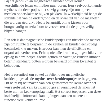
Bij het gebruik van magnetische kruidenpotjes komen
verschillende feiten en mythes naar voren. Een veelvoorkomende
mythe is dat deze potjes niet stevig genoeg zijn om op een
metalen oppervlakte te blijven plakken. In werkelijkheid hangt de
stabiliteit af van de ondergrond en de kwaliteit van de magneten
die worden gebruikt. Het is belangrijk om te kiezen voor
hoogwaardig materiaal om te verzekeren dat de potjes veilig
blijven hangen.
Een feit is dat magnetische kruidenpotjes een uitstekende manier
zijn om ruimte te besparen in de keuken en kruiden eenvoudig
toegankelijk te maken. Hierdoor kan men de efficiëntie en
organisatie verbeteren. Echter, niet alle kruiden zijn geschikt voor
opslag in deze potjes. Sterke geuren en vochtige kruiden kunnen
beter in standaard potten worden bewaard om hun kwaliteit te
behouden.
Het is essentieel om zowel de feiten over magnetische
kruidenpotjes als de
mythes over kruidenpotjes
te begrijpen.
Dit helpt bij het maken van een geïnformeerde keuze over het
ware gebruik van kruidenpotjes
en garandeert dat men het
beste uit hun keukenopslag haalt. Het correct toepassen van deze
inzichtelijke informatie kan bijdragen aan een nettere en
functionelere keukenruimte.