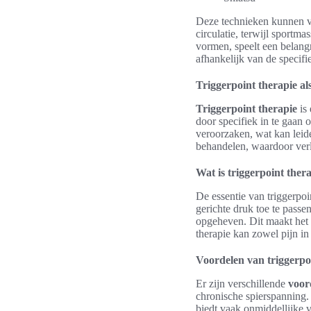
Deze technieken kunnen va
circulatie, terwijl sportma
vormen, speelt een belangr
afhankelijk van de specifi
Triggerpoint therapie al
Triggerpoint therapie
is 
door specifiek in te gaan 
veroorzaken, wat kan leid
behandelen, waardoor verl
Wat is triggerpoint ther
De essentie van triggerpoi
gerichte druk toe te pass
opgeheven. Dit maakt het 
therapie kan zowel pijn in
Voordelen van triggerpo
Er zijn verschillende
voor
chronische spierspanning. 
biedt vaak onmiddellijke v