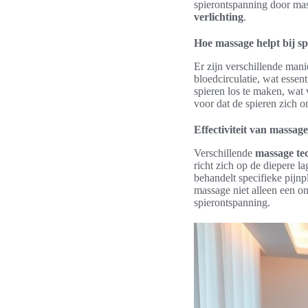
spierontspanning door mas
verlichting
.
Hoe massage helpt bij s
Er zijn verschillende man
bloedcirculatie, wat essen
spieren los te maken, wat 
voor dat de spieren zich o
Effectiviteit van massag
Verschillende
massage te
richt zich op de diepere l
behandelt specifieke pijnp
massage niet alleen een on
spierontspanning.