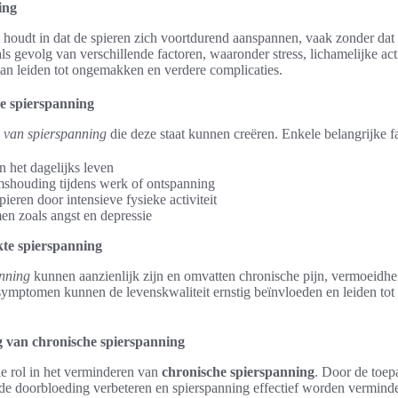
ing
houdt in dat de spieren zich voortdurend aanspannen, vaak zonder dat 
als gevolg van verschillende factoren, waaronder stress, lichamelijke act
n leiden tot ongemakken en verdere complicaties.
e spierspanning
 van spierspanning
die deze staat kunnen creëren. Enkele belangrijke fa
n het dagelijks leven
mshouding tijdens werk of ontspanning
ieren door intensieve fysieke activiteit
n zoals angst en depressie
te spierspanning
nning
kunnen aanzienlijk zijn en omvatten chronische pijn, vermoeidh
ymptomen kunnen de levenskwaliteit ernstig beïnvloeden en leiden tot 
g van chronische spierspanning
le rol in het verminderen van
chronische spierspanning
. Door de toep
de doorbloeding verbeteren en spierspanning effectief worden vermind