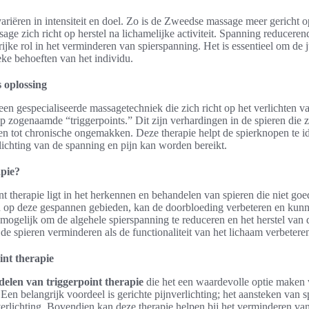
riëren in intensiteit en doel. Zo is de Zweedse massage meer gericht 
ssage zich richt op herstel na lichamelijke activiteit. Spanning reduceren
ijke rol in het verminderen van spierspanning. Het is essentieel om de j
eke behoeften van het individu.
s oplossing
een gespecialiseerde massagetechniek die zich richt op het verlichten v
op zogenaamde “triggerpoints.” Dit zijn verhardingen in de spieren die 
en tot chronische ongemakken. Deze therapie helpt de spierknopen te ide
ichting van de spanning en pijn kan worden bereikt.
apie?
nt therapie ligt in het herkennen en behandelen van spieren die niet go
en op deze gespannen gebieden, kan de doorbloeding verbeteren en ku
mogelijk om de algehele spierspanning te reduceren en het herstel van 
 de spieren verminderen als de functionaliteit van het lichaam verbetere
int therapie
delen van triggerpoint therapie
die het een waardevolle optie maken
Een belangrijk voordeel is gerichte pijnverlichting; het aansteken van
erlichting. Bovendien kan deze therapie helpen bij het verminderen van