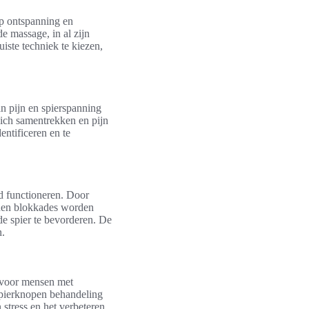
op ontspanning en
de massage, in al zijn
uiste techniek te kiezen,
an pijn en spierspanning
zich samentrekken en pijn
ntificeren en te
ed functioneren. Door
nnen blokkades worden
de spier te bevorderen. De
n.
 voor mensen met
 spierknopen behandeling
 stress en het verbeteren