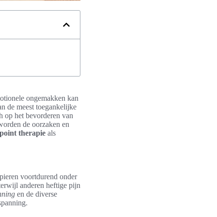
emotionele ongemakken kan
an de meest toegankelijke
h op het bevorderen van
el worden de oorzaken en
point therapie
als
spieren voortdurend onder
rwijl anderen heftige pijn
nning
en de diverse
spanning.