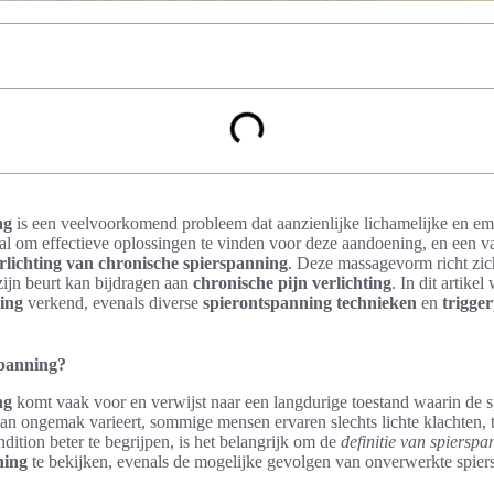
ng
is een veelvoorkomend probleem dat aanzienlijke lichamelijke en 
aal om effectieve oplossingen te vinden voor deze aandoening, en een v
rlichting van chronische spierspanning
. Deze massagevorm richt zic
zijn beurt kan bijdragen aan
chronische pijn verlichting
. In dit artik
ing
verkend, evenals diverse
spierontspanning technieken
en
trigger
spanning?
ng
komt vaak voor en verwijst naar een langdurige toestand waarin de 
an ongemak varieert, sommige mensen ervaren slechts lichte klachten, te
ition beter te begrijpen, is het belangrijk om de
definitie van spierspa
ning
te bekijken, evenals de mogelijke gevolgen van onverwerkte spier