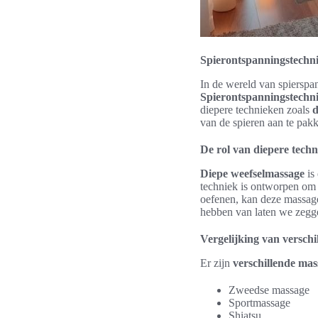
Spierontspanningstechn
In de wereld van spierspan
Spierontspanningstechn
diepere technieken zoals
d
van de spieren aan te pak
De rol van diepere tech
Diepe weefselmassage
is
techniek is ontworpen om c
oefenen, kan deze massage
hebben van laten we zeggen
Vergelijking van versch
Er zijn
verschillende ma
Zweedse massage
Sportmassage
Shiatsu