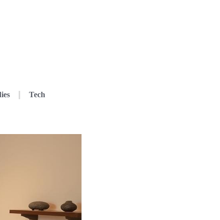
ies
Tech