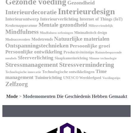
Gezonde voeding
Gezondheid
Interieurdesign
Interieurdecoratie
Interieurontwerp
Interieurverlichting
Internet of Things (IoT)
Mentale gezondheid
Keukenapparatuur
Milieuvriendelijk
Mindfulness
Minimalistisch design
Mindfulness oefeningen
Natuurlijke materialen
Modetrends
Modeaccessoires
Ontspanningstechnieken
Persoonlijke groei
Persoonlijke ontwikkeling
Productiviteitstips
Ruimtebesparende
Sfeerverlichting
Slaapkamerinrichting
meubels
Slimme technologie
Stressmanagement
Stressvermindering
Time
Technologische ontwikkelingen
Technologische innovatie
management
Tuininrichting
UNESCO Werelderfgoed
Voedingstips
Zelfzorg
Mode
>
Modemomenten Die Geschiedenis Hebben Gemaakt