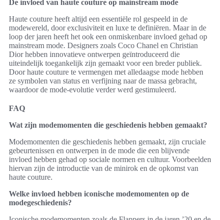
De invloed van haute couture op mainstream mode
Haute couture heeft altijd een essentiële rol gespeeld in de
modewereld, door exclusiviteit en luxe te definiëren. Maar in de
loop der jaren heeft het ook een onmiskenbare invloed gehad op
mainstream mode. Designers zoals Coco Chanel en Christian
Dior hebben innovatieve ontwerpen geïntroduceerd die
uiteindelijk toegankelijk zijn gemaakt voor een breder publiek.
Door haute couture te vermengen met alledaagse mode hebben
ze symbolen van status en verfijning naar de massa gebracht,
waardoor de mode-evolutie verder werd gestimuleerd.
FAQ
Wat zijn modemomenten die geschiedenis hebben gemaakt?
Modemomenten die geschiedenis hebben gemaakt, zijn cruciale
gebeurtenissen en ontwerpen in de mode die een blijvende
invloed hebben gehad op sociale normen en cultuur. Voorbeelden
hiervan zijn de introductie van de minirok en de opkomst van
haute couture.
Welke invloed hebben iconische modemomenten op de
modegeschiedenis?
Iconische modemomenten zoals de Flappers in de jaren ’20 en de