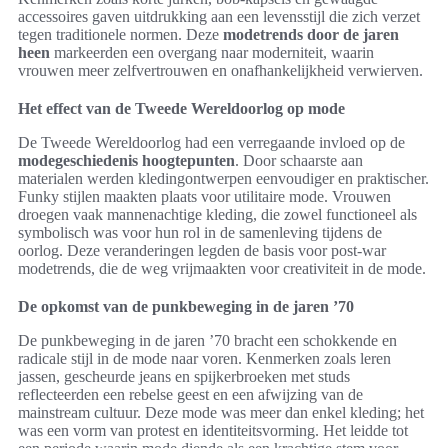
accessoires gaven uitdrukking aan een levensstijl die zich verzet
tegen traditionele normen. Deze
modetrends door de jaren
heen
markeerden een overgang naar moderniteit, waarin
vrouwen meer zelfvertrouwen en onafhankelijkheid verwierven.
Het effect van de Tweede Wereldoorlog op mode
De Tweede Wereldoorlog had een verregaande invloed op de
modegeschiedenis hoogtepunten
. Door schaarste aan
materialen werden kledingontwerpen eenvoudiger en praktischer.
Funky stijlen maakten plaats voor utilitaire mode. Vrouwen
droegen vaak mannenachtige kleding, die zowel functioneel als
symbolisch was voor hun rol in de samenleving tijdens de
oorlog. Deze veranderingen legden de basis voor post-war
modetrends, die de weg vrijmaakten voor creativiteit in de mode.
De opkomst van de punkbeweging in de jaren ’70
De punkbeweging in de jaren ’70 bracht een schokkende en
radicale stijl in de mode naar voren. Kenmerken zoals leren
jassen, gescheurde jeans en spijkerbroeken met studs
reflecteerden een rebelse geest en een afwijzing van de
mainstream cultuur. Deze mode was meer dan enkel kleding; het
was een vorm van protest en identiteitsvorming. Het leidde tot