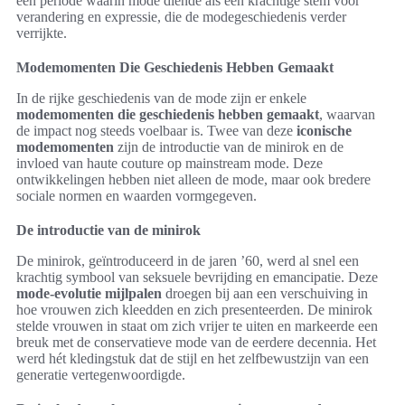
een periode waarin mode diende als een krachtige stem voor
verandering en expressie, die de modegeschiedenis verder
verrijkte.
Modemomenten Die Geschiedenis Hebben Gemaakt
In de rijke geschiedenis van de mode zijn er enkele
modemomenten die geschiedenis hebben gemaakt
, waarvan
de impact nog steeds voelbaar is. Twee van deze
iconische
modemomenten
zijn de introductie van de minirok en de
invloed van haute couture op mainstream mode. Deze
ontwikkelingen hebben niet alleen de mode, maar ook bredere
sociale normen en waarden vormgegeven.
De introductie van de minirok
De minirok, geïntroduceerd in de jaren ’60, werd al snel een
krachtig symbool van seksuele bevrijding en emancipatie. Deze
mode-evolutie mijlpalen
droegen bij aan een verschuiving in
hoe vrouwen zich kleedden en zich presenteerden. De minirok
stelde vrouwen in staat om zich vrijer te uiten en markeerde een
breuk met de conservatieve mode van de eerdere decennia. Het
werd hét kledingstuk dat de stijl en het zelfbewustzijn van een
generatie vertegenwoordigde.