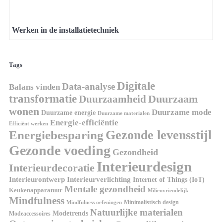
Werken in de installatietechniek
Tags
Digitale
Data-analyse
Balans vinden
transformatie
Duurzaamheid
Duurzaam
wonen
Duurzame mode
Duurzame energie
Duurzame materialen
Energie-efficiëntie
Efficiënt werken
Gezonde levensstijl
Energiebesparing
Gezonde voeding
Gezondheid
Interieurdesign
Interieurdecoratie
Interieurontwerp
Interieurverlichting
Internet of Things (IoT)
Mentale gezondheid
Keukenapparatuur
Milieuvriendelijk
Mindfulness
Minimalistisch design
Mindfulness oefeningen
Natuurlijke materialen
Modetrends
Modeaccessoires