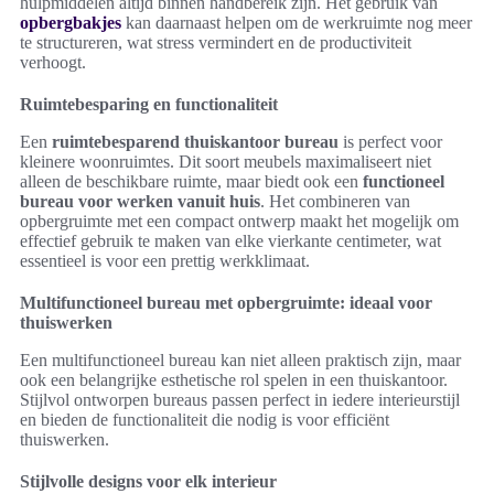
hulpmiddelen altijd binnen handbereik zijn. Het gebruik van
opbergbakjes
kan daarnaast helpen om de werkruimte nog meer
te structureren, wat stress vermindert en de productiviteit
verhoogt.
Ruimtebesparing en functionaliteit
Een
ruimtebesparend thuiskantoor bureau
is perfect voor
kleinere woonruimtes. Dit soort meubels maximaliseert niet
alleen de beschikbare ruimte, maar biedt ook een
functioneel
bureau voor werken vanuit huis
. Het combineren van
opbergruimte met een compact ontwerp maakt het mogelijk om
effectief gebruik te maken van elke vierkante centimeter, wat
essentieel is voor een prettig werkklimaat.
Multifunctioneel bureau met opbergruimte: ideaal voor
thuiswerken
Een multifunctioneel bureau kan niet alleen praktisch zijn, maar
ook een belangrijke esthetische rol spelen in een thuiskantoor.
Stijlvol ontworpen bureaus passen perfect in iedere interieurstijl
en bieden de functionaliteit die nodig is voor efficiënt
thuiswerken.
Stijlvolle designs voor elk interieur