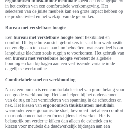
ergonomisch thuiskantoor meubilair
speelt een belangrijke rol
in het creëren van een comfortabele werkomgeving. Het
selecteren van de juiste meubels kan een grote impact hebben op
de productiviteit en het welzijn van de gebruiker.
Bureau met verstelbare hoogte
Een
bureau met verstelbare hoogte
biedt flexibiliteit en
comfort. Dit type bureau stelt gebruikers in staat hun werkpositie
eenvoudig aan te passen aan hun behoeften, wat essentieel is om
langdurige klachten zoals rugpijn te voorkomen. Het gebruik van
een
bureau met verstelbare hoogte
verbetert de algehele
houding en kan bijdragen aan een verfrissende variatie in de
dagelijkse werkroutine.
Comfortabele stoel en werkhouding
Naast een bureau is een comfortabele stoel van groot belang voor
een goede werkhouding. Het kan helpen bij het ondersteunen
van de rug en het verminderen van spanning in de schouders en
nek. Het kiezen van
ergonomisch thuiskantoor meubilair
,
waaronder een ergonomische stoel, bevordert niet alleen comfort
maar ook concentratie en focus tijdens het werken. Het is
belangrijk om verder te kijken dan alleen de esthetiek en te
kiezen voor meubels die daadwerkelijk bijdragen aan een