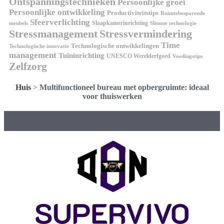
Ontspanningstechnieken
Persoonlijke groei
Persoonlijke ontwikkeling
Productiviteitstips
Ruimtebesparende
Sfeerverlichting
Slaapkamerinrichting
meubels
Slimme technologie
Stressmanagement
Stressvermindering
Time
Technologische ontwikkelingen
Technologische innovatie
management
Tuininrichting
UNESCO Werelderfgoed
Voedingstips
Zelfzorg
Huis
>
Multifunctioneel bureau met opbergruimte: ideaal
voor thuiswerken