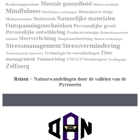
Mentale gezondheid
Keukenapparatuur
Milieuvriendelijk
Mindfulness
Minimalistisch design
Mindfulness oefeningen
Natuurlijke materialen
Modetrends
Modeaccessoires
Ontspanningstechnieken
Persoonlijke groei
Persoonlijke ontwikkeling
Productiviteitstips
Ruimtebesparende
Sfeerverlichting
Slaapkamerinrichting
meubels
Slimme technologie
Stressmanagement
Stressvermindering
Time
Technologische ontwikkelingen
Technologische innovatie
management
Tuininrichting
UNESCO Werelderfgoed
Voedingstips
Zelfzorg
Reizen
>
Natuurwandelingen door de valleien van de
Pyreneeën