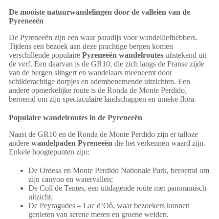
De mooiste natuurwandelingen door de valleien van de
Pyreneeën
De Pyreneeën zijn een waar paradijs voor wandelliefhebbers.
Tijdens een bezoek aan deze prachtige bergen komen
verschillende populaire
Pyreneeën wandelroutes
uitstekend uit
de verf. Een daarvan is de GR10, die zich langs de Franse zijde
van de bergen slingert en wandelaars meeneemt door
schilderachtige dorpjes en adembenemende uitzichten. Een
andere opmerkelijke route is de Ronda de Monte Perdido,
beroemd om zijn spectaculaire landschappen en unieke flora.
Populaire wandelroutes in de Pyreneeën
Naast de GR10 en de Ronda de Monte Perdido zijn er talloze
andere
wandelpaden Pyreneeën
die het verkennen waard zijn.
Enkele hoogtepunten zijn:
De Ordesa en Monte Perdido Nationale Park, beroemd om
zijn canyon en watervallen;
De Coll de Tentes, een uitdagende route met panoramisch
uitzicht;
De Peyragudes – Lac d’Oô, waar bezoekers kunnen
genieten van serene meren en groene weiden.