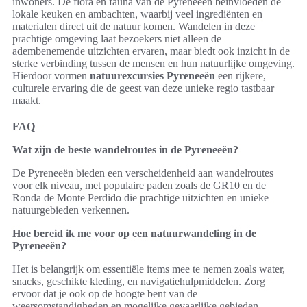
inwoners. De flora en fauna van de Pyreneeën beïnvloeden de
lokale keuken en ambachten, waarbij veel ingrediënten en
materialen direct uit de natuur komen. Wandelen in deze
prachtige omgeving laat bezoekers niet alleen de
adembenemende uitzichten ervaren, maar biedt ook inzicht in de
sterke verbinding tussen de mensen en hun natuurlijke omgeving.
Hierdoor vormen
natuurexcursies Pyreneeën
een rijkere,
culturele ervaring die de geest van deze unieke regio tastbaar
maakt.
FAQ
Wat zijn de beste wandelroutes in de Pyreneeën?
De Pyreneeën bieden een verscheidenheid aan wandelroutes
voor elk niveau, met populaire paden zoals de GR10 en de
Ronda de Monte Perdido die prachtige uitzichten en unieke
natuurgebieden verkennen.
Hoe bereid ik me voor op een natuurwandeling in de
Pyreneeën?
Het is belangrijk om essentiële items mee te nemen zoals water,
snacks, geschikte kleding, en navigatiehulpmiddelen. Zorg
ervoor dat je ook op de hoogte bent van de
weersomstandigheden en mogelijke gevaarlijke gebieden.