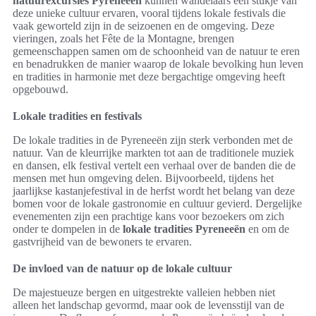
natuurexcursies Pyreneeën
kunnen wandelaars een stukje van
deze unieke cultuur ervaren, vooral tijdens lokale festivals die
vaak geworteld zijn in de seizoenen en de omgeving. Deze
vieringen, zoals het Fête de la Montagne, brengen
gemeenschappen samen om de schoonheid van de natuur te eren
en benadrukken de manier waarop de lokale bevolking hun leven
en tradities in harmonie met deze bergachtige omgeving heeft
opgebouwd.
Lokale tradities en festivals
De lokale tradities in de Pyreneeën zijn sterk verbonden met de
natuur. Van de kleurrijke markten tot aan de traditionele muziek
en dansen, elk festival vertelt een verhaal over de banden die de
mensen met hun omgeving delen. Bijvoorbeeld, tijdens het
jaarlijkse kastanjefestival in de herfst wordt het belang van deze
bomen voor de lokale gastronomie en cultuur gevierd. Dergelijke
evenementen zijn een prachtige kans voor bezoekers om zich
onder te dompelen in de
lokale tradities Pyreneeën
en om de
gastvrijheid van de bewoners te ervaren.
De invloed van de natuur op de lokale cultuur
De majestueuze bergen en uitgestrekte valleien hebben niet
alleen het landschap gevormd, maar ook de levensstijl van de