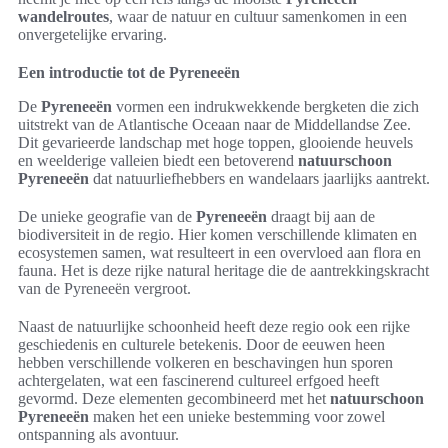
wandelroutes
, waar de natuur en cultuur samenkomen in een
onvergetelijke ervaring.
Een introductie tot de Pyreneeën
De
Pyreneeën
vormen een indrukwekkende bergketen die zich
uitstrekt van de Atlantische Oceaan naar de Middellandse Zee.
Dit gevarieerde landschap met hoge toppen, glooiende heuvels
en weelderige valleien biedt een betoverend
natuurschoon
Pyreneeën
dat natuurliefhebbers en wandelaars jaarlijks aantrekt.
De unieke geografie van de
Pyreneeën
draagt bij aan de
biodiversiteit in de regio. Hier komen verschillende klimaten en
ecosystemen samen, wat resulteert in een overvloed aan flora en
fauna. Het is deze rijke natural heritage die de aantrekkingskracht
van de Pyreneeën vergroot.
Naast de natuurlijke schoonheid heeft deze regio ook een rijke
geschiedenis en culturele betekenis. Door de eeuwen heen
hebben verschillende volkeren en beschavingen hun sporen
achtergelaten, wat een fascinerend cultureel erfgoed heeft
gevormd. Deze elementen gecombineerd met het
natuurschoon
Pyreneeën
maken het een unieke bestemming voor zowel
ontspanning als avontuur.