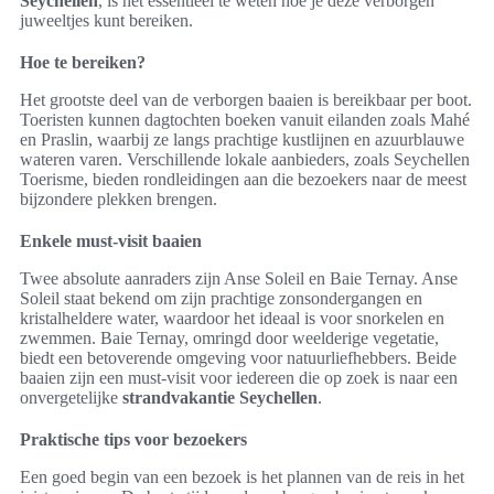
Seychellen
, is het essentieel te weten hoe je deze verborgen
juweeltjes kunt bereiken.
Hoe te bereiken?
Het grootste deel van de verborgen baaien is bereikbaar per boot.
Toeristen kunnen dagtochten boeken vanuit eilanden zoals Mahé
en Praslin, waarbij ze langs prachtige kustlijnen en azuurblauwe
wateren varen. Verschillende lokale aanbieders, zoals Seychellen
Toerisme, bieden rondleidingen aan die bezoekers naar de meest
bijzondere plekken brengen.
Enkele must-visit baaien
Twee absolute aanraders zijn Anse Soleil en Baie Ternay. Anse
Soleil staat bekend om zijn prachtige zonsondergangen en
kristalheldere water, waardoor het ideaal is voor snorkelen en
zwemmen. Baie Ternay, omringd door weelderige vegetatie,
biedt een betoverende omgeving voor natuurliefhebbers. Beide
baaien zijn een must-visit voor iedereen die op zoek is naar een
onvergetelijke
strandvakantie Seychellen
.
Praktische tips voor bezoekers
Een goed begin van een bezoek is het plannen van de reis in het