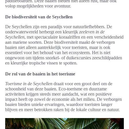
paddleboarden. Deze baaien bieden niet alleen rust, maar ook
volop mogelijkheden voor avontuur.
De biodiversiteit van de Seychellen
De Seychellen zijn een paradijs voor natuurliefhebbers. De
onderwaterwereld herbergt een kleurrijk
zeeleven in de
Seychellen
, met spectaculaire koraalriffen en een verscheidenheid
aan mariene soorten. Deze biodiversiteit maakt de verborgen
baaien niet alleen aantrekkelijk voor toeristen, maar is ook
essentieel voor het behoud van het ecosysteem. Het is niet
ongewoon om tijdens snorkel- of duikexcursies zeeschildpadden
en kleurrijke tropische vissen te spotten.
De rol van de baaien in het toerisme
Toerisme in de Seychellen
draait voor een groot deel om de
schoonheid van deze baaien. Eco-toerisme en duurzame
activiteiten krijgen steeds meer aandacht, wat een positieve
impact heeft op zowel de economie als het milieu. De verborgen
baaien bieden unieke ervaringen, waardoor toeristen langer
blijven en meer betrokken raken bij de lokale cultuur en natuur.