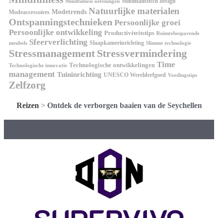
Minimalistisch design
Mindfulness oefeningen
Natuurlijke materialen
Modetrends
Modeaccessoires
Ontspanningstechnieken
Persoonlijke groei
Persoonlijke ontwikkeling
Productiviteitstips
Ruimtebesparende
Sfeerverlichting
Slaapkamerinrichting
meubels
Slimme technologie
Stressmanagement
Stressvermindering
Time
Technologische ontwikkelingen
Technologische innovatie
management
Tuininrichting
UNESCO Werelderfgoed
Voedingstips
Zelfzorg
Reizen
>
Ontdek de verborgen baaien van de Seychellen