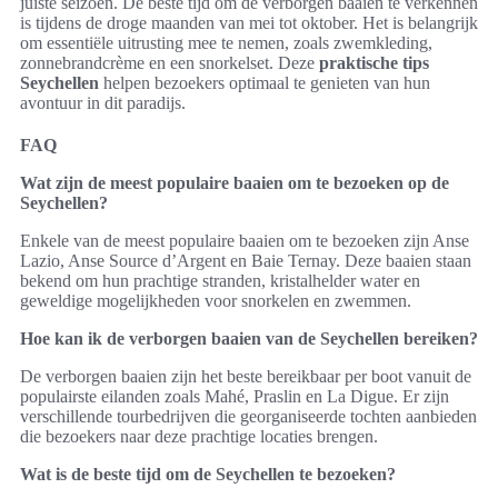
juiste seizoen. De beste tijd om de verborgen baaien te verkennen
is tijdens de droge maanden van mei tot oktober. Het is belangrijk
om essentiële uitrusting mee te nemen, zoals zwemkleding,
zonnebrandcrème en een snorkelset. Deze
praktische tips
Seychellen
helpen bezoekers optimaal te genieten van hun
avontuur in dit paradijs.
FAQ
Wat zijn de meest populaire baaien om te bezoeken op de
Seychellen?
Enkele van de meest populaire baaien om te bezoeken zijn Anse
Lazio, Anse Source d’Argent en Baie Ternay. Deze baaien staan
bekend om hun prachtige stranden, kristalhelder water en
geweldige mogelijkheden voor snorkelen en zwemmen.
Hoe kan ik de verborgen baaien van de Seychellen bereiken?
De verborgen baaien zijn het beste bereikbaar per boot vanuit de
populairste eilanden zoals Mahé, Praslin en La Digue. Er zijn
verschillende tourbedrijven die georganiseerde tochten aanbieden
die bezoekers naar deze prachtige locaties brengen.
Wat is de beste tijd om de Seychellen te bezoeken?