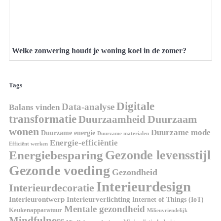
Welke zonwering houdt je woning koel in de zomer?
Tags
Digitale
Data-analyse
Balans vinden
transformatie
Duurzaamheid
Duurzaam
wonen
Duurzame mode
Duurzame energie
Duurzame materialen
Energie-efficiëntie
Efficiënt werken
Gezonde levensstijl
Energiebesparing
Gezonde voeding
Gezondheid
Interieurdesign
Interieurdecoratie
Interieurontwerp
Interieurverlichting
Internet of Things (IoT)
Mentale gezondheid
Keukenapparatuur
Milieuvriendelijk
Mindfulness