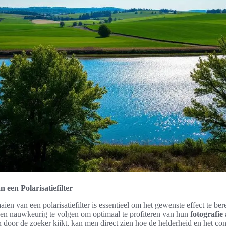
 een Polarisatiefilter
aien van een polarisatiefilter is essentieel om het gewenste effect te b
en nauwkeurig te volgen om optimaal te profiteren van hun
fotografie 
men door de zoeker kijkt, kan men direct zien hoe de helderheid en het co