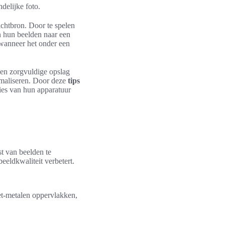
delijke foto.
ichtbron. Door te spelen
n hun beelden naar een
s wanneer het onder een
 en zorgvuldige opslag
timaliseren. Door deze
tips
ies van hun apparatuur
st van beelden te
eeldkwaliteit verbetert.
niet-metalen oppervlakken,