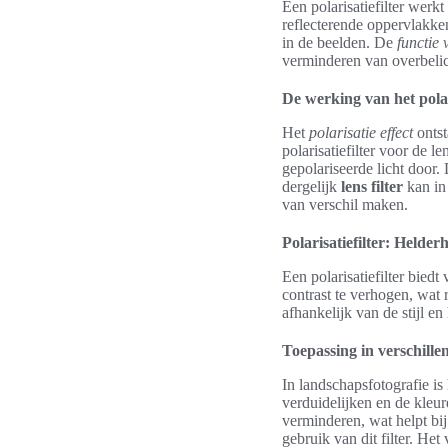
Een polarisatiefilter werkt
reflecterende oppervlakken
in de beelden. De
functie 
verminderen van overbelich
De werking van het polar
Het
polarisatie effect
ontst
polarisatiefilter voor de le
gepolariseerde licht door.
dergelijk
lens filter
kan in 
van verschil maken.
Polarisatiefilter: Helde
Een polarisatiefilter biedt
contrast te verhogen, wat 
afhankelijk van de stijl e
Toepassing in verschille
In landschapsfotografie is 
verduidelijken en de kleure
verminderen, wat helpt bij
gebruik van dit filter. He