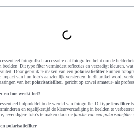
n essentieel fotografisch accessoire dat fotografen helpt om de helderhe
 beelden. Dit type filter vermindert reflecties en verzadigt kleuren, wat
aliteit. Door gebruik te maken van een
polarisatiefilter
kunnen fotogra
e impact van hun foto’s aanzienlijk versterken. In dit artikel wordt ver
epassingen van het
polarisatiefilter
, gericht op zowel amateur- als profes
ter en hoe werkt het?
n essentieel hulpmiddel in de wereld van fotografie. Dit type
lens filter
is
erminderen en tegelijkertijd de kleurverzadiging in beelden te verbetere
e, levendigere foto’s te maken door de
functie van een polarisatiefilter
en polarisatiefilter