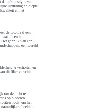
ht dat afkomstig is van
jke uitstraling en diepte
kwaliteit en het
neer de fotograaf een
n laat alleen het
n. Het gebruik van een
rlandschappen, een wereld
elderheid te verhogen en
 dit filter verschilt
ijk om de lucht te
cties op bladeren
rofiteert ook van het
 natuurlijkere beelden.