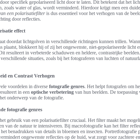
 door specifiek gepolariseerd licht door te laten. Dit betekent dat het lic
, zoals water of glas, wordt verminderd. Hierdoor krijgt men een duideli
van een polarisatiefilter
is dus essentieel voor het verhogen van de beeld
ting door reflecties.
isatie effect
aat doordat lichtgolven in verschillende richtingen kunnen trillen. Wan
ns plaatst, blokkeert hij of zij het ongewenste, niet-gepolariseerde licht e
 Dit resulteert in verbeterde schaduwen en heldere, contrastrijke beelde
verschillende situaties, zoals bij het fotograferen van luchten of natuu
rheid en Contrast Verhogen
 vele voordelen in diverse
fotografie genres
. Het helpt fotografen om h
resulteert in een
optische verbetering
van hun beelden. De toepassing van
n het onderwerp van de fotografie.
nde fotografie genres
het gebruik van een polarisatiefilter cruciaal. Het filter maakt het mogel
n van de natuur te intensiveren. Bij macrofotografie kan het filter refle
 het benadrukken van details in bloemen en insecten. Portretfotografie p
t vermindert ongewenste reflecties op de huid, wat zorgt voor zachtere en