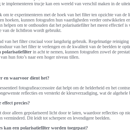
te implementeren trucje kan een wereld van verschil maken in de uitein
k om te experimenteren met de hoek van het filter ten opzichte van de l
s en hoeken, kunnen fotografen hun vaardigheden verder ontwikkelen e
an helpen om te onthouden dat het polarisatiefilter het meest effectief i
e van de lichtbron wordt gebruikt.
d van het filter cruciaal voor langdurig gebruik. Regelmatige reiniging
sduur van het filter te verlengen en de kwaliteit van de beelden te op
polarisatiefilter
in acht te nemen, kunnen fotografen zowel de prestat
 van hun foto’s naar een hoger niveau tillen.
ter en waarvoor dient het?
n essentieel fotografieaccessoire dat helpt om de helderheid en het contra
ngewenste reflecties en versterkt de kleurverzadiging, wat de algehele b
 effect precies?
t door alleen gepolariseerd licht door te laten, waardoor reflecties op 
n verminderd. Dit leidt tot scherpere en levendigere beelden.
es kan een polarisatiefilter worden toegepast?