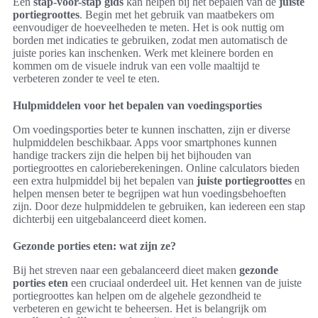
Een
stap-voor-stap gids
kan helpen bij het bepalen van de
juiste
portiegroottes
. Begin met het gebruik van maatbekers om
eenvoudiger de hoeveelheden te meten. Het is ook nuttig om
borden met indicaties te gebruiken, zodat men automatisch de
juiste pories kan inschenken. Werk met kleinere borden en
kommen om de visuele indruk van een volle maaltijd te
verbeteren zonder te veel te eten.
Hulpmiddelen voor het bepalen van voedingsporties
Om voedingsporties beter te kunnen inschatten, zijn er diverse
hulpmiddelen beschikbaar. Apps voor smartphones kunnen
handige trackers zijn die helpen bij het bijhouden van
portiegroottes en calorieberekeningen. Online calculators bieden
een extra hulpmiddel bij het bepalen van
juiste portiegroottes
en
helpen mensen beter te begrijpen wat hun voedingsbehoeften
zijn. Door deze hulpmiddelen te gebruiken, kan iedereen een stap
dichterbij een uitgebalanceerd dieet komen.
Gezonde porties eten: wat zijn ze?
Bij het streven naar een gebalanceerd dieet maken
gezonde
porties eten
een cruciaal onderdeel uit. Het kennen van de juiste
portiegroottes kan helpen om de algehele gezondheid te
verbeteren en gewicht te beheersen. Het is belangrijk om