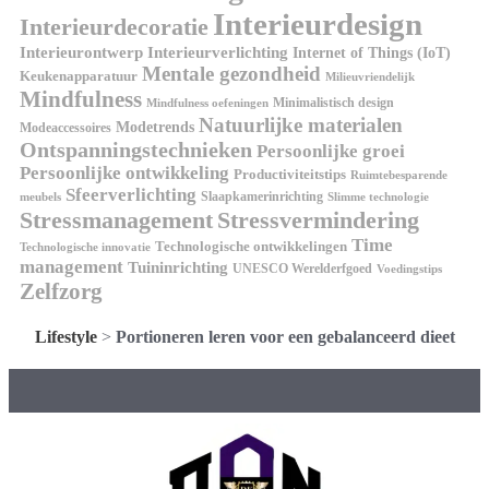
Interieurdesign
Interieurdecoratie
Interieurontwerp
Interieurverlichting
Internet of Things (IoT)
Mentale gezondheid
Keukenapparatuur
Milieuvriendelijk
Mindfulness
Minimalistisch design
Mindfulness oefeningen
Natuurlijke materialen
Modetrends
Modeaccessoires
Ontspanningstechnieken
Persoonlijke groei
Persoonlijke ontwikkeling
Productiviteitstips
Ruimtebesparende
Sfeerverlichting
Slaapkamerinrichting
meubels
Slimme technologie
Stressmanagement
Stressvermindering
Time
Technologische ontwikkelingen
Technologische innovatie
management
Tuininrichting
UNESCO Werelderfgoed
Voedingstips
Zelfzorg
Lifestyle
>
Portioneren leren voor een gebalanceerd dieet